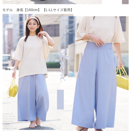
モデル 身長【160cm】 【L-LLサイズ着用】