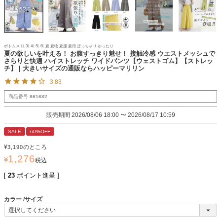
ボトムス LL 3L 4L 5L 6L 夏 夏物 夏服 夏用 ぽっちゃり ゆったり
夏の欲しいを叶える！ お腹すっきり魅せ！ 接触冷感 ウエストメッシュで
さらりと快適 ハイストレッチ ワイドパンツ【ウェストゴム】【ストレッ
チ】 | 大きいサイズの通販ならハッピーマリリン
3.83
商品番号
861682
販売期間
2026/08/06 18:00
〜
2026/08/17 10:59
SALE
60%OFF
¥
のところ
3,190
1,276
¥
税込
[
23
ポイント進呈 ]
カラー
サイズ