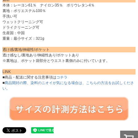
本体：レーヨン61％ ナイロン35％ ポリウレタン4％
裏地：ポリエステル100％
手洗い可
ウェットクリーニング可
ドライクリーニング可
生産国：中国
重量：最小サイズ：321g
透け感/裏地/伸縮性/ポケット
透け感なし/裏地あり/伸縮性あり/ポケットあり
※裏地は、ポケット袋部分とウエスト裏側のみに付いています。
LINK
■商品・配送に関する注意事項は
コチラ
■
商品開封の際、染料のニオイが気になる場合は、こちらの方法をお試しくださ
い。