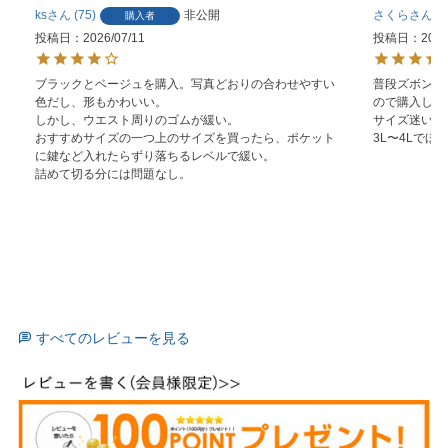
ks
75
非公開
さくら
2
購入者
投稿日
2026/07/11
投稿日
2026
ブラックとベージュを購入。写真どおりの合わせやすい
普段ズボンを
色だし、形もかわいい。

ので購入して
しかし、ウエスト周りのゴムが緩い。

サイズ迷いま
おすすめサイズの一つ上のサイズを買ったら、ポケット
3L〜4Lで
に鍵など入れたらずり落ちるレベルで緩い。

詰めて切る分には問題なし。
すべてのレビューを見る