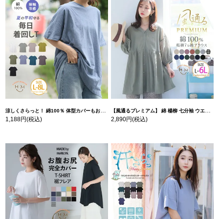
涼しくさらっと！ 綿100％ 体型カバーもお洒落も叶える 風合いコットン ゆるシルエット ドルマン | 大きいサイズの通販ならハッピーマリリン
【風通るプレミアム】 綿 楊柳 七分袖 ウエストギャザー ブラウス | 大きいサイズの通販ならハッピーマリリン
1,188円
(税込)
2,890円
(税込)