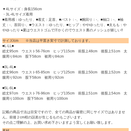
▼4Lサイズ：身長156cm
・3L-4Lサイズ着用
■着用感：ゆったり、■着丈：足首、■バスト：-、■腕回り：-、■袖口：-、■袖
丈：-、首回り-、■ウエスト：ゆったり、■ヒップ：ややゆったり、■太もも：や
やゆったり ●夏はウエストゴムで汗かくのでウエスト裏のメッシュが嬉しい!!
サイズ/cm ※当店は平置き実寸で計測しております。
■L-LL■
総丈95cm ウエスト56-76cm ヒップ115cm 前股上48cm 後股上51cm 太
腿周り84cm 股下58cm 裾周り84cm
■3L-4L■
総丈96cm ウエスト65-85cm ヒップ125cm 前股上50cm 後股上52cm 太
腿周り92cm 股下58cm 裾周り92cm
■5L-6L■
総丈97cm ウエスト76-96cm ヒップ135cm 前股上51cm 後股上54cm 太
腿周り100cm 股下58cm 裾周り100cm
記載の商品寸法は目安ですので、全ての商品が厳密に同じサイズではありませ
ん。前後２cm程の誤差が生じるものもございます。
その点ご理解の上、お買い求め下さいますよう宜しくお願い致します。
素材