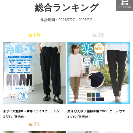
総合ランキング
カートを確認
集計期間：2026/7/27～2026/8/2
新サイズ追加!! ＜瞬寒！アイスヴェールシリーズ＞ 美脚 ジョガーパンツ 【ウェストゴム】 【ストレッチ】 | 大きいサイズの通販ならハッピーマリリン
楽冷 ひんやり 接触冷感 COOL クール ウエストゴム 楽ちん ストレッチ 美脚 レギパン 【ストレッチ】 | 大きいサイズの通販ならハッピーマリリン
2,093円
(税込)
2,690円
(税込)