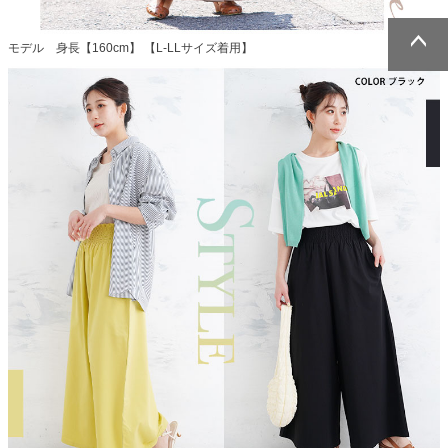
モデル 身長【160cm】 【L-LLサイズ着用】
ページトッ
ページトッ
プへ
プへ