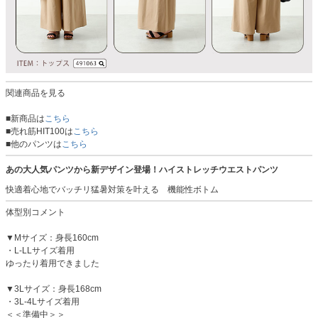
関連商品を見る
■新商品は
こちら
■売れ筋HIT100は
こちら
■他のパンツは
こちら
あの大人気パンツから新デザイン登場！ハイストレッチウエストパンツ
快適着心地でバッチリ猛暑対策を叶える 機能性ボトム
体型別コメント
▼Mサイズ：身長160cm
・L-LLサイズ着用
ゆったり着用できました
▼3Lサイズ：身長168cm
・3L-4Lサイズ着用
＜＜準備中＞＞