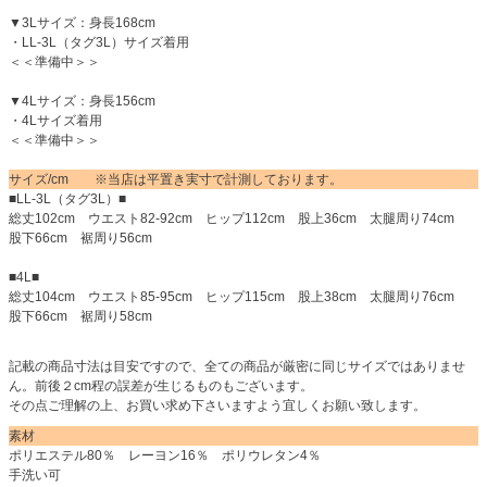
▼3Lサイズ：身長168cm
・LL-3L（タグ3L）サイズ着用
＜＜準備中＞＞
▼4Lサイズ：身長156cm
・4Lサイズ着用
＜＜準備中＞＞
サイズ/cm ※当店は平置き実寸で計測しております。
■LL-3L（タグ3L）■
総丈102cm ウエスト82-92cm ヒップ112cm 股上36cm 太腿周り74cm
股下66cm 裾周り56cm
■4L■
総丈104cm ウエスト85-95cm ヒップ115cm 股上38cm 太腿周り76cm
股下66cm 裾周り58cm
記載の商品寸法は目安ですので、全ての商品が厳密に同じサイズではありませ
ん。前後２cm程の誤差が生じるものもございます。
その点ご理解の上、お買い求め下さいますよう宜しくお願い致します。
素材
ポリエステル80％ レーヨン16％ ポリウレタン4％
手洗い可