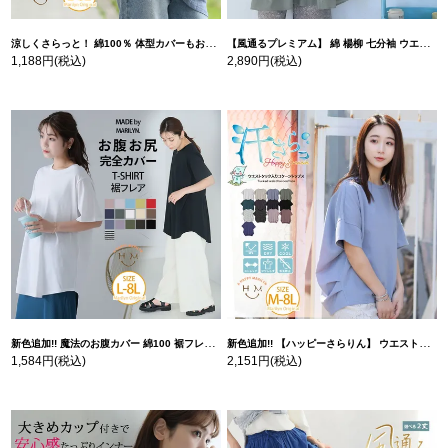
涼しくさらっと！ 綿100％ 体型カバーもお洒落も叶える 風合いコットン ゆるシルエット ドルマン | 大きいサイズの通販ならハッピーマリリン
【風通るプレミアム】 綿 楊柳 七分袖 ウエストギャザー ブラウス | 大きいサイズの通販ならハッピーマリリン
1,188円
(税込)
2,890円
(税込)
新色追加!! 魔法のお腹カバー 綿100 裾フレア Tシャツ | 大きいサイズの通販ならハッピーマリリン
新色追加!! 【ハッピーさらりん】 ウエストタック入り スッキリ魅せ コクーントップス | 大きいサイズの通販ならハッピーマリリン
1,584円
(税込)
2,151円
(税込)