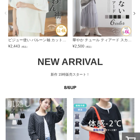
ビジュー使い バルーン袖 カットジョーゼット プルオーバー | 大きいサイズの通販ならハッピーマリリン
華やか チュール ティアード スカート | 大きいサイズの通販ならハッピーマリリン
¥
2,443
¥
2,500
¥
（税込）
（税込）
NEW ARRIVAL
新作
15時販売スタート！
8/6UP