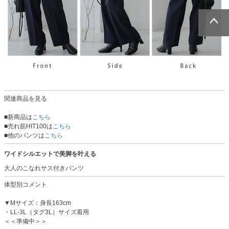
ページトッ
ページトッ
プへ
プへ
関連商品を見る
■新商品は
こちら
■売れ筋HIT100は
こちら
■他のパンツは
こちら
ワイドシルエットで美脚を叶える
大人のこなれサス付きパンツ
体型別コメント
▼Mサイズ：身長163cm
・LL-3L（タグ3L）サイズ着用
＜＜準備中＞＞