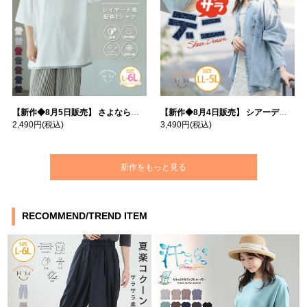
【新作◆8月5日販売】 さよなら猛暑 涼しさを着る 遮熱 接触冷感 吸水・速乾 五分袖 コンフォートメッシュ 配色レイヤード 風ゆる Tシャツ | 大きいサイズの通販ならハッピーマリリン
【新作◆8月4日販売】 シアーデニムで お洒落に肌隠し | 大きいサイズの通販ならハッピーマリリン
2,490円
(税込)
3,490円
(税込)
新作をもっと見る
RECOMMEND/TREND ITEM