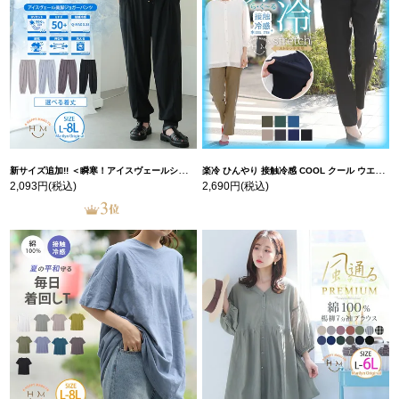
新サイズ追加!! ＜瞬寒！アイスヴェールシリーズ＞ 美脚 ジョガーパンツ 【ウェストゴム】 【ストレッチ】 | 大きいサイズの通販ならハッピーマリリン
楽冷 ひんやり 接触冷感 COOL クール ウエストゴム 楽ちん ストレッチ 美脚 レギパン 【ストレッチ】 | 大きいサイズの通販ならハッピーマリリン
2,093円
(税込)
2,690円
(税込)