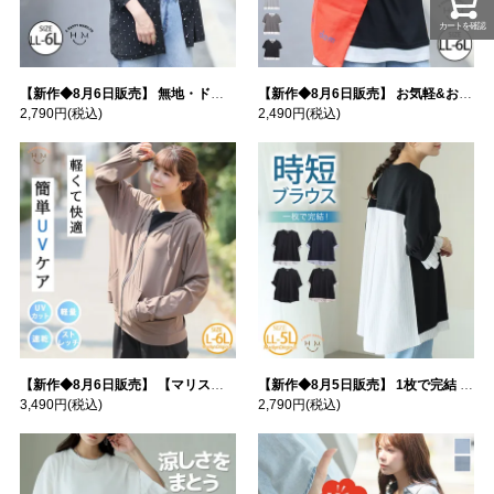
カートを確認
【新作◆8月6日販売】 無地・ドット柄から選べる 忍ばせ 活躍 シアー カーデ | 大きいサイズの通販ならハッピーマリリン
【新作◆8月6日販売】 お気軽&お手軽 選べるデザイン 接触冷感 レイヤード風 コットン トップス | 大きいサイズの通販ならハッピーマリリン
2,790円
(税込)
2,490円
(税込)
【新作◆8月6日販売】 【マリスポーツ】 運動初心者さんのための フード付き パーカー | 大きいサイズの通販ならハッピーマリリン
【新作◆8月5日販売】 1枚で完結 袖口＆バック フハク使い トップス | 大きいサイズの通販ならハッピーマリリン
3,490円
(税込)
2,790円
(税込)