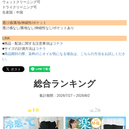
ウェットクリーニング可
ドライクリーニング可
生産国：中国
透け感/裏地/伸縮性/ポケット
透け感なし/裏地なし/伸縮性なし/ポケットあり
LINK
■商品・配送に関する注意事項は
コチラ
■サイズの計測方法は
コチラ
■
商品開封の際、染料のニオイが気になる場合は、こちらの方法をお試しくださ
い。
総合ランキング
集計期間：2026/7/27～2026/8/2