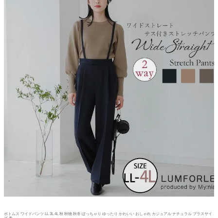
ボトムス ワイドパンツ LL 3L 4L 秋 秋物 秋冬 ぽっちゃり ゆったり かわいい おしゃれ カジュアル ナチュラル プラスサイ