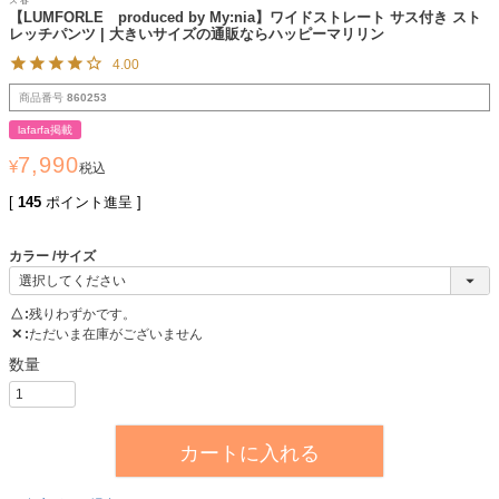
ズ 春
【LUMFORLE produced by My:nia】ワイドストレート サス付き スト
レッチパンツ | 大きいサイズの通販ならハッピーマリリン
4.00
商品番号
860253
lafarfa掲載
7,990
¥
税込
[
145
ポイント進呈 ]
カラー
サイズ
△
残りわずかです。
✕
ただいま在庫がございません
カートに入れる