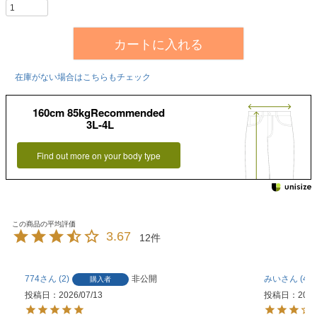
カートに入れる
在庫がない場合はこちらもチェック
160cm 85kgRecommended
3L-4L
Find out more on your body type
3.67
12
774
2
非公開
みい
4
購入者
投稿日
2026/07/13
投稿日
2026