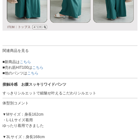
関連商品を見る
■新商品は
こちら
■売れ筋HIT100は
こちら
■他のパンツは
こちら
接触冷感 お腹スッキリワイドパンツ
すっきりシルエットで細魅せ叶えるこだわりシルエット
体型別コメント
▼Mサイズ：身長162cm
・L-LLサイズ着用
ゆったり着用できました
▼3Lサイズ：身長168cm