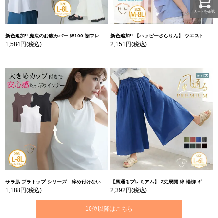
カートを確認
新色追加!! 魔法のお腹カバー 綿100 裾フレア Tシャツ | 大きいサイズの通販ならハッピーマリリン
新色追加!! 【ハッピーさらりん】 ウエストタック入り スッキリ魅せ コクーントップス | 大きいサイズの通販ならハッピーマリリン
1,584円
(税込)
2,151円
(税込)
サラ肌 ブラトップ シリーズ 締め付けない リブ タンクトップ | 大きいサイズの通販ならハッピーマリリン
【風通るプレミアム】 2丈展開 綿 楊柳 ギャザー フレア スカンツ 【ウェストゴム】 | 大きいサイズの通販ならハッピーマリリン
1,188円
(税込)
2,392円
(税込)
10位以降はこちら