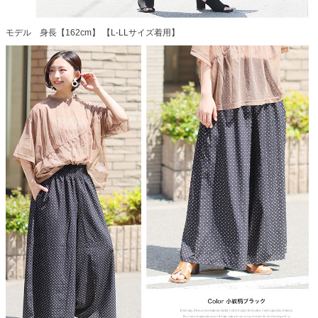
モデル 身長【162cm】 【L-LLサイズ着用】