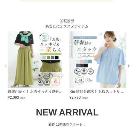
閲覧履歴
あなたにオススメアイテム
綺麗が続く！ お腹すっきり魅せ！ 楽して 美脚 接触冷感 シャーリング ワイドパンツ お腹 【ウェストゴム】【ストレッチ】 | 大きいサイズの通販ならハッピーマリリン
Rin 綺麗を追求！ お腹スッキリ 大人の為の セミシルケット 美人 フロントタック Tシャツ | 大きいサイズの通販ならハッピーマリリン
¥
2,093
¥
2,790
¥
（税込）
（税込）
NEW ARRIVAL
新作
15時販売スタート！