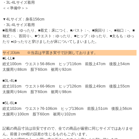
・3L-4Lサイズ着用
＜＜準備中＞＞
▼4Lサイズ：身長156cm
・3L-4Lサイズ着用
■着用感：ゆったり、■着丈：床につく、■バスト：-、■腕回り：-、■袖口：-、■
袖丈：-、首回り-、■ウエスト：ゆったり、■ヒップ：ゆったり、■太もも：ゆっ
たり ●ゆったりと穿けましたが床についてしまいました。
サイズ/cm ※当店は平置き実寸で計測しております。
■L-LL■
総丈100cm ウエスト56-86cm ヒップ116cm 前股上47cm 後股上54cm
太腿周り88cm 股下60cm 裾周り92cm
■3L-4L■
総丈101cm ウエスト66-96cm ヒップ126cm 前股上49cm 後股上55cm
太腿周り94cm 股下60cm 裾周り98cm
■5L-6L■
総丈102cm ウエスト76-106cm ヒップ136cm 前股上51cm 後股上56cm
太腿周り100cm 股下60cm 裾周り102cm
記載の商品寸法は目安ですので、全ての商品が厳密に同じサイズではありませ
ん。前後２cm程の誤差が生じるものもございます。