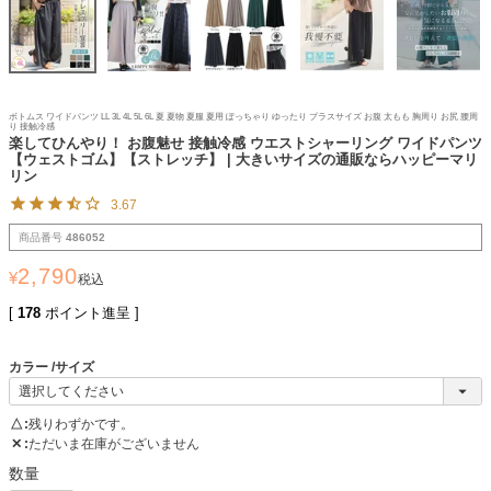
ボトムス ワイドパンツ LL 3L 4L 5L 6L 夏 夏物 夏服 夏用 ぽっちゃり ゆったり プラスサイズ お腹 太もも 胸周り お尻 腰周
り 接触冷感
楽してひんやり！ お腹魅せ 接触冷感 ウエストシャーリング ワイドパンツ
【ウェストゴム】【ストレッチ】 | 大きいサイズの通販ならハッピーマリ
リン
3.67
商品番号
486052
2,790
¥
税込
[
178
ポイント進呈 ]
カラー
サイズ
△
残りわずかです。
✕
ただいま在庫がございません