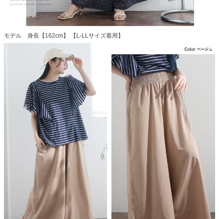
モデル 身長【162cm】 【L-LLサイズ着用】