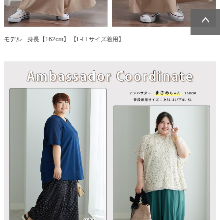
ページトッ
ページトッ
モデル 身長【162cm】 【L-LLサイズ着用】
プへ
プへ