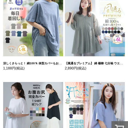
涼しくさらっと！ 綿100％ 体型カバーもお洒落も叶える 風合いコットン ゆるシルエット ドルマン | 大きいサイズの通販ならハッピーマリリン
【風通るプレミアム】 綿 楊柳 七分袖 ウエストギャザー ブラウス | 大きいサイズの通販ならハッピーマリリン
1,188円
(税込)
2,890円
(税込)