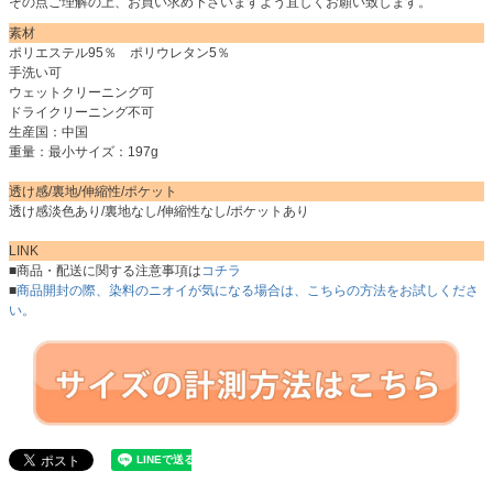
その点ご理解の上、お買い求め下さいますよう宜しくお願い致します。
素材
ポリエステル95％ ポリウレタン5％
手洗い可
ウェットクリーニング可
ドライクリーニング不可
生産国：中国
重量：最小サイズ：197g
透け感/裏地/伸縮性/ポケット
透け感淡色あり/裏地なし/伸縮性なし/ポケットあり
LINK
■商品・配送に関する注意事項は
コチラ
■
商品開封の際、染料のニオイが気になる場合は、こちらの方法をお試しくださ
い。