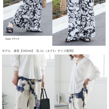
モデル 身長【162cm】 【L-LL（タグ1）サイズ着用】