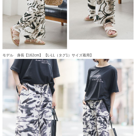
モデル 身長【162cm】 【L-LL（タグ1）サイズ着用】