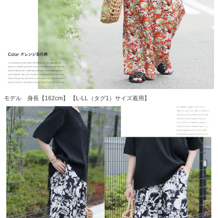
モデル 身長【162cm】 【L-LL（タグ1）サイズ着用】