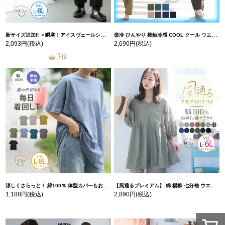
新サイズ追加!! ＜瞬寒！アイスヴェールシリーズ＞ 美脚 ジョガーパンツ 【ウェストゴム】 【ストレッチ】 | 大きいサイズの通販ならハッピーマリリン
楽冷 ひんやり 接触冷感 COOL クール ウエストゴム 楽ちん ストレッチ 美脚 レギパン 【ストレッチ】 | 大きいサイズの通販ならハッピーマリリン
2,093円
(税込)
2,690円
(税込)
涼しくさらっと！ 綿100％ 体型カバーもお洒落も叶える 風合いコットン ゆるシルエット ドルマン | 大きいサイズの通販ならハッピーマリリン
【風通るプレミアム】 綿 楊柳 七分袖 ウエストギャザー ブラウス | 大きいサイズの通販ならハッピーマリリン
1,188円
(税込)
2,890円
(税込)