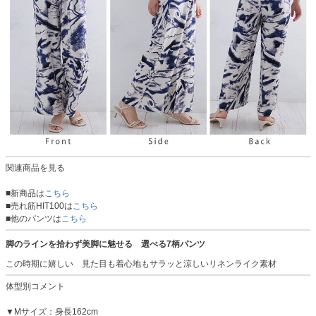
関連商品を見る
■新商品は
こちら
■売れ筋HIT100は
こちら
■他のパンツは
こちら
脚のラインを拾わず美脚に魅せる 選べる7柄パンツ
この時期に嬉しい 見た目も着心地もサラッと涼しいリネンライク素材
体型別コメント
▼Mサイズ：身長162cm