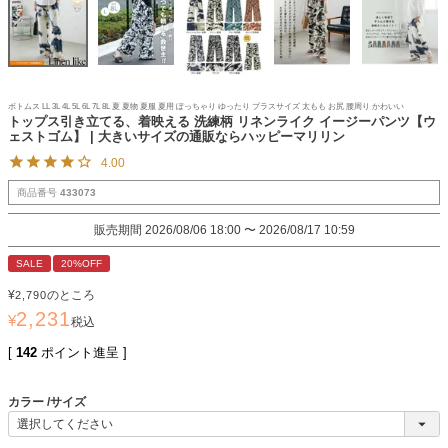
ボトムス LL 3L 4L 5L 6L 7L 8L 夏 夏物 夏服 夏用 ぽっちゃり ゆったり プラスサイズ 太もも お尻 腰周り かわいい
トップス引き立てる、着映える 洗練柄 リネンライク イージーパンツ【ウ
ェストゴム】 | 大きいサイズの通販ならハッピーマリリン
4.00
商品番号
433073
販売期間
2026/08/06 18:00
〜
2026/08/17 10:59
SALE
20%OFF
¥
のところ
2,790
2,231
¥
税込
[
142
ポイント進呈 ]
カラー
サイズ