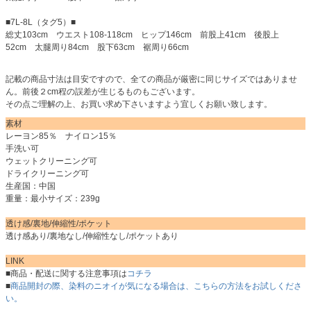
■7L-8L（タグ5）■
総丈103cm ウエスト108-118cm ヒップ146cm 前股上41cm 後股上
52cm 太腿周り84cm 股下63cm 裾周り66cm
記載の商品寸法は目安ですので、全ての商品が厳密に同じサイズではありませ
ん。前後２cm程の誤差が生じるものもございます。
その点ご理解の上、お買い求め下さいますよう宜しくお願い致します。
素材
レーヨン85％ ナイロン15％
手洗い可
ウェットクリーニング可
ドライクリーニング可
生産国：中国
重量：最小サイズ：239g
透け感/裏地/伸縮性/ポケット
透け感あり/裏地なし/伸縮性なし/ポケットあり
LINK
■商品・配送に関する注意事項は
コチラ
■
商品開封の際、染料のニオイが気になる場合は、こちらの方法をお試しくださ
い。