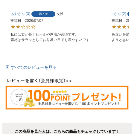
あや
3
女性
e
2
購入者
投稿日
2026/07/07
投稿日
2026
私には丈が長くヒールや厚底が必須です。

色違いを購入
素材はサラッとしており暑い日でも着やすいです。
ようと思いま
すべてのレビューを見る
この商品を見た人は、こちらの商品もチェックしています！