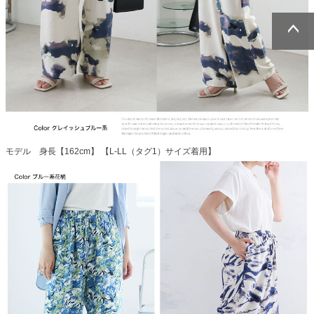
ページトッ
ページトッ
プへ
プへ
モデル 身長【162cm】 【L-LL（タグ1）サイズ着用】