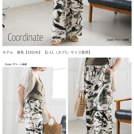
モデル 身長【162cm】 【L-LL（タグ1）サイズ着用】