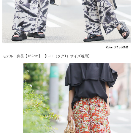
モデル 身長【162cm】 【L-LL（タグ1）サイズ着用】