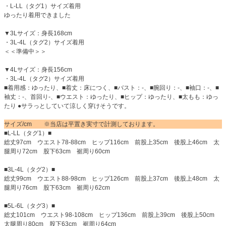
・L-LL（タグ1）サイズ着用
ゆったり着用できました
▼3Lサイズ：身長168cm
・3L-4L（タグ2）サイズ着用
＜＜準備中＞＞
▼4Lサイズ：身長156cm
・3L-4L（タグ2）サイズ着用
■着用感：ゆったり、■着丈：床につく、■バスト：-、■腕回り：-、■袖口：-、■
袖丈：-、首回り-、■ウエスト：ゆったり、■ヒップ：ゆったり、■太もも：ゆっ
たり ●サラっとしていて涼しく穿けそうです。
サイズ/cm ※当店は平置き実寸で計測しております。
■L-LL（タグ1）■
総丈97cm ウエスト78-88cm ヒップ116cm 前股上35cm 後股上46cm 太
腿周り72cm 股下63cm 裾周り60cm
■3L-4L（タグ2）■
総丈99cm ウエスト88-98cm ヒップ126cm 前股上37cm 後股上48cm 太
腿周り76cm 股下63cm 裾周り62cm
■5L-6L（タグ3）■
総丈101cm ウエスト98-108cm ヒップ136cm 前股上39cm 後股上50cm
太腿周り80cm 股下63cm 裾周り64cm