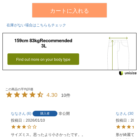
カートに入れる
在庫がない場合はこちらもチェック
159cm 83kgRecommended
3L
Find out more on your body type
4.30
10
なな
6
非公開
な
30
購入者
投稿日
2026/01/10
投稿日
2025
サイズミス。思ったより小さかったです。。
形が綺麗でお