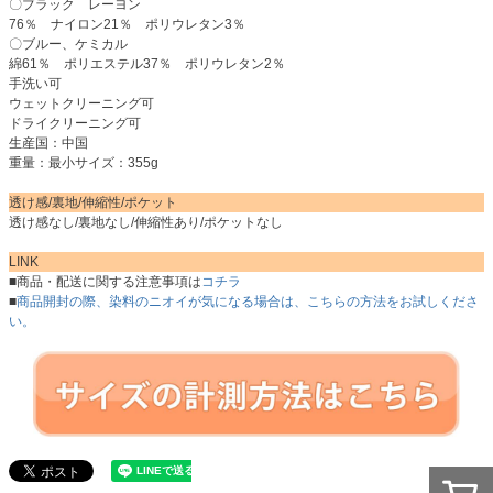
〇ブラック レーヨン
76％ ナイロン21％ ポリウレタン3％
〇ブルー、ケミカル
綿61％ ポリエステル37％ ポリウレタン2％
手洗い可
ウェットクリーニング可
ドライクリーニング可
生産国：中国
重量：最小サイズ：355g
透け感/裏地/伸縮性/ポケット
透け感なし/裏地なし/伸縮性あり/ポケットなし
LINK
■商品・配送に関する注意事項は
コチラ
■
商品開封の際、染料のニオイが気になる場合は、こちらの方法をお試しくださ
い。