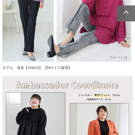
ページトッ
ページトッ
プへ
プへ
モデル 身長【166cm】 【Mサイズ着用】