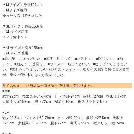
▼Mサイズ：身長166cm
・Mサイズ着用
ゆったり着用できました
▼3Lサイズ：身長168cm
・3Lサイズ着用
＜＜準備中＞＞
▼4Lサイズ：身長156cm
・4Lサイズ着用
■着用感：ちょうどいい、■着丈：床につく、■バスト：-、■腕回り：-、■袖
口：-、■袖丈：-、首回り-、■ウエスト：ちょうどいい、■ヒップ：ちょうどい
い、■太もも：ちょうどいい ●ジャストフィット！なサイズ感で美脚に見えます
が、身長の低い私には丈が長めでした。
サイズ/cm ※当店は平置き実寸で計測しております。
■M■
総丈99cm ウエスト64-74cm ヒップ84-94cm 前股上27cm 後股上37cm
太腿周り52-58cm 股下72cm 裾周り40cm 裾スリット丈15cm
■L■
総丈99.5cm ウエスト69-79cm ヒップ89-99cm 前股上27.5cm 後股上
37.5cm 太腿周り55-61cm 股下72cm 裾周り44cm 裾スリット丈15cm
■LL■