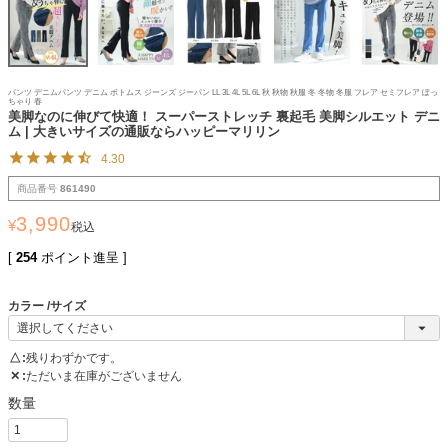
パンツ デニムパンツ デニム ボトムス ジーンズ ジーパン LL 3L 4L 5L 6L 秋 秋物 秋服 冬 冬物 冬服 フレア セミフレア ぽっ
ちゃり 春
美脚なのに伸びて快適！ スーパーストレッチ 裏起毛 美脚シルエット デニ
ム | 大きいサイズの通販ならハッピーマリリン
4.30
商品番号
861490
3,990
¥
税込
[
254
ポイント進呈 ]
カラー
サイズ
△
残りわずかです。
✕
ただいま在庫がございません