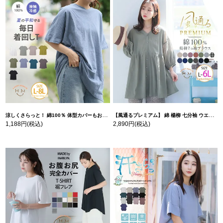
涼しくさらっと！ 綿100％ 体型カバーもお洒落も叶える 風合いコットン ゆるシルエット ドルマン | 大きいサイズの通販ならハッピーマリリン
【風通るプレミアム】 綿 楊柳 七分袖 ウエストギャザー ブラウス | 大きいサイズの通販ならハッピーマリリン
1,188円
(税込)
2,890円
(税込)