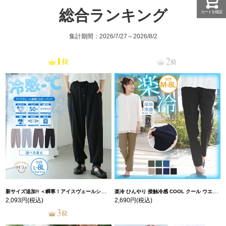
総合ランキング
カートを確認
集計期間：2026/7/27～2026/8/2
新サイズ追加!! ＜瞬寒！アイスヴェールシリーズ＞ 美脚 ジョガーパンツ 【ウェストゴム】 【ストレッチ】 | 大きいサイズの通販ならハッピーマリリン
楽冷 ひんやり 接触冷感 COOL クール ウエストゴム 楽ちん ストレッチ 美脚 レギパン 【ストレッチ】 | 大きいサイズの通販ならハッピーマリリン
2,093円
(税込)
2,690円
(税込)