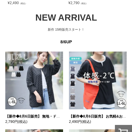
¥
2,490
¥
2,790
¥
（税込）
（税込）
NEW ARRIVAL
新作
15時販売スタート！
8/6UP
【新作◆8月6日販売】 無地・ドット柄から選べる 忍ばせ 活躍 シアー カーデ | 大きいサイズの通販ならハッピーマリリン
【新作◆8月6日販売】 お気軽&お手軽 選べるデザイン 接触冷感 レイヤード風 コットン トップス | 大きいサイズの通販ならハッピーマリリン
2,790円
(税込)
2,490円
(税込)