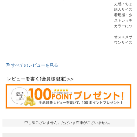
丈感：ちょう
購入サイズ：L-
着用感：少し
ストレッチ感
カラーについて
オススメサイ
ワンサイズ上
すべてのレビューを見る
申し訳ございません。ただいま在庫がございません。