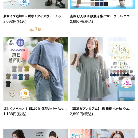
新サイズ追加!! ＜瞬寒！アイスヴェールシリーズ＞ 美脚 ジョガーパンツ 【ウェストゴム】 【ストレッチ】 | 大きいサイズの通販ならハッピーマリリン
楽冷 ひんやり 接触冷感 COOL クール ウエストゴム 楽ちん ストレッチ 美脚 レギパン 【ストレッチ】 | 大きいサイズの通販ならハッピーマリリン
2,093円
(税込)
2,690円
(税込)
涼しくさらっと！ 綿100％ 体型カバーもお洒落も叶える 風合いコットン ゆるシルエット ドルマン | 大きいサイズの通販ならハッピーマリリン
【風通るプレミアム】 綿 楊柳 七分袖 ウエストギャザー ブラウス | 大きいサイズの通販ならハッピーマリリン
1,188円
(税込)
2,890円
(税込)