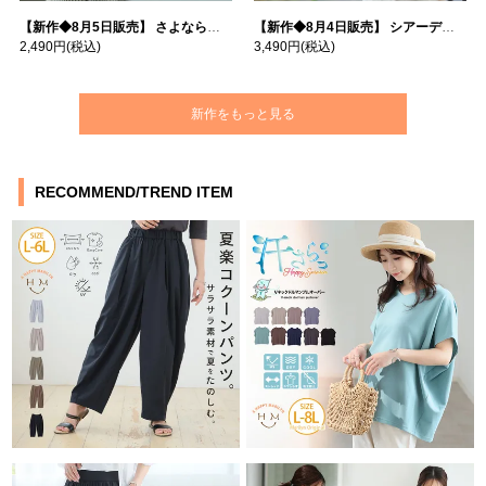
【新作◆8月5日販売】 さよなら猛暑 涼しさを着る 遮熱 接触冷感 吸水・速乾 五分袖 コンフォートメッシュ 配色レイヤード 風ゆる Tシャツ | 大きいサイズの通販ならハッピーマリリン
【新作◆8月4日販売】 シアーデニムで お洒落に肌隠し | 大きいサイズの通販ならハッピーマリリン
2,490円
(税込)
3,490円
(税込)
新作をもっと見る
RECOMMEND/TREND ITEM