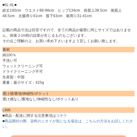
■5L-6L■
総丈100cm ウエスト88-98cm ヒップ134cm 前股上38.5cm 後股上
48.5cm 太腿周り41cm 股下63cm 裾周り31-41cm
記載の商品寸法は目安ですので、全ての商品が厳密に同じサイズではありませ
ん。前後２cm程の誤差が生じるものもございます。
その点ご理解の上、お買い求め下さいますよう宜しくお願い致します。
素材
綿100％
手洗い可
ウェットクリーニング可
ドライクリーニング不可
生産国：中国
重量：最小サイズ：425g
透け感/裏地/伸縮性/ポケット
透け感なし/裏地なし/伸縮性なし/ポケットあり
LINK
■商品・配送に関する注意事項は
コチラ
■
商品開封の際、染料のニオイが気になる場合は、こちらの方法をお試しくださ
い。