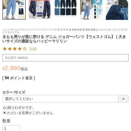
パンツ ボトムス デニムパンツ ジーンズ ジーパン LL 3L 4L 5L 6L 春 春物 春服 夏 夏物 夏服 ぽっちゃり ゆったり プラスサ
イズ カジュアル
太もも周りが楽に穿ける デニム ジョガーパンツ【ウェストゴム】 | 大き
いサイズの通販ならハッピーマリリン
3.83
商品番号
448121
2,990
¥
税込
[
54
ポイント進呈 ]
カラー
サイズ
△
残りわずかです。
✕
ただいま在庫がございません