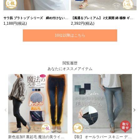
サラ肌 ブラトップ シリーズ 締め付けない リブ タンクトップ | 大きいサイズの通販ならハッピーマリリン
【風通るプレミアム】 2丈展開 綿 楊柳 ギャザー フレア スカンツ 【ウェストゴム】 | 大きいサイズの通販ならハッピーマリリン
1,188円
(税込)
2,392円
(税込)
10位以降はこちら
閲覧履歴
あなたにオススメアイテム
新色追加!! 裏起毛 魔法の美ライン ストレッチ スキニーデニム 9分丈 9.5分丈 10分丈 | 大きいサイズの通販ならハッピーマリリン
【取】 オールラバー スキニー デニムパンツ | 大きいサイズの通販ならハッピーマリリン