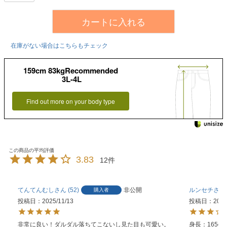
カートに入れる
在庫がない場合はこちらもチェック
159cm 83kgRecommended
3L-4L
Find out more on your body type
3.83
12
てんてんむし
52
非公開
ルンセチ
購入者
投稿日
2025/11/13
投稿日
2025
非常に良い！ダルダル落ちてこないし見た目も可愛い。
身長：165cm
