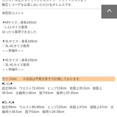
幅広くコーデをお楽しみいただけるボトムスです。
体型別コメント
ページトッ
ページトッ
▼Mサイズ：身長160cm
プへ
プへ
・L-LLサイズ着用
ゆったり着用できました
▼3Lサイズ：身長168cm
・3L-4Lサイズ着用
＜＜準備中＞＞
▼4Lサイズ：身長156cm
・3L-4Lサイズ着用
＜＜準備中＞＞
サイズ/cm ※当店は平置き実寸で計測しております。
■L-LL■
総丈98cm ウエスト72-82cm ヒップ118cm 前股上35.5cm 後股上
45.5cm 太腿周り36cm 股下63cm 裾周り25-35cm
■3L-4L■
総丈99cm ウエスト80-90cm ヒップ126cm 前股上37cm 後股上47cm 太
腿周り38.5cm 股下63cm 裾周り28-38cm