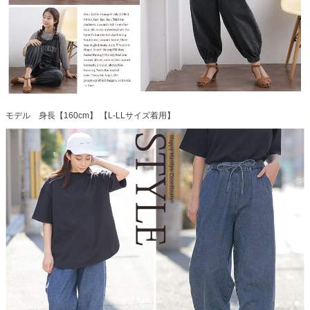
モデル 身長【160cm】 【L-LLサイズ着用】