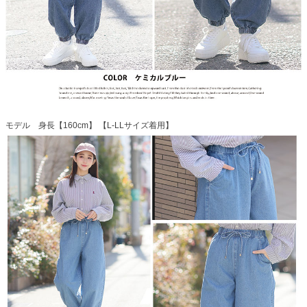
モデル 身長【160cm】 【L-LLサイズ着用】