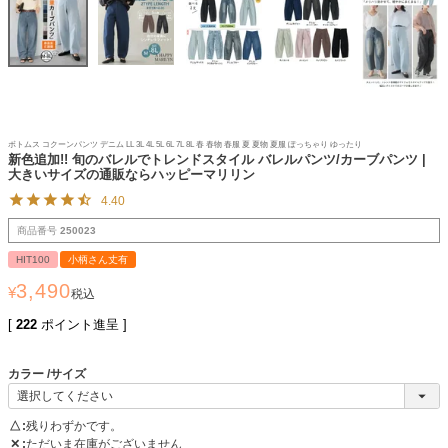
ボトムス コクーンパンツ デニム LL 3L 4L 5L 6L 7L 8L 春 春物 春服 夏 夏物 夏服 ぽっちゃり ゆったり
新色追加!! 旬のバレルでトレンドスタイル バレルパンツ/カーブパンツ |
大きいサイズの通販ならハッピーマリリン
4.40
商品番号
250023
HIT100
小柄さん丈有
3,490
¥
税込
[
222
ポイント進呈 ]
カラー
サイズ
△
残りわずかです。
✕
ただいま在庫がございません