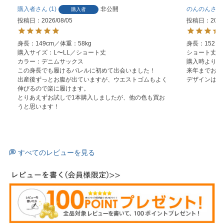
購入者
1
非公開
のんのん
購入者
投稿日
2026/08/05
投稿日
2026
身長：149cm／体重：58kg

身長：152ｃｍ
購入サイズ：L〜LL／ショート丈

ショート丈/L
カラー：デニムサックス

購入時より太
この身長でも履けるバレルに初めて出会いました！

来年までお預
出産後ずっとお腹が出ていますが、ウエストゴムもよく
デザインは気
伸びるので楽に履けます。

とりあえずお試しで1本購入しましたが、他の色も買お
うと思います！
すべてのレビューを見る