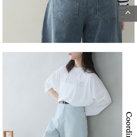
ページトッ
ページトッ
プへ
プへ