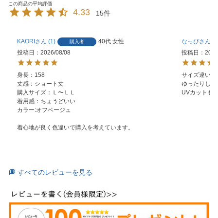
4.33
15
KAORI
1
40代
女性
なっぴ
6
購入者
投稿日
2026/08/08
投稿日
2026
身長：158

サイズ違い、色
丈感：ショート丈

ゆったりして
購入サイズ：Ｌ〜ＬＬ

UVカットも
着用感：ちょうどいい

カラー:オフベージュ

着心地が良く色違いで購入を考えています。
すべてのレビューを見る