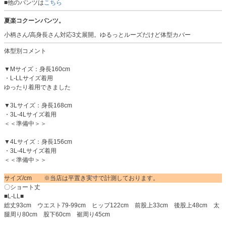
■他のパンツは
こちら
夏楽コクーンパンツ。
小柄さん/高身長さん対応3丈展開。ゆるっとルーズだけど体型カバー
体型別コメント
▼Mサイズ：身長160cm
・L-LLサイズ着用
ゆったり着用できました
▼3Lサイズ：身長168cm
・3L-4Lサイズ着用
＜＜準備中＞＞
▼4Lサイズ：身長156cm
・3L-4Lサイズ着用
＜＜準備中＞＞
サイズ/cm ※当店は平置き実寸で計測しております。
〇ショート丈
■L-LL■
総丈93cm ウエスト79-99cm ヒップ122cm 前股上33cm 後股上48cm 太
腿周り80cm 股下60cm 裾周り45cm