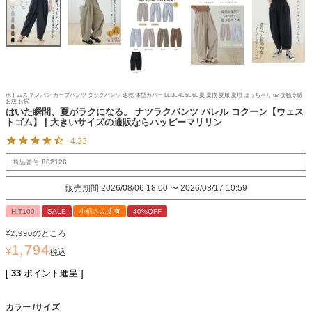
ボトムス チノパン カーブパンツ タックパンツ 速乾 体型カバー LL 3L 4L 5L 6L 夏 夏物 夏服 夏用 ぽっちゃり uv 接触冷感
お腹 お尻
はいた瞬間、夏がラクになる。 ナツラクパンツ バレル コクーン【ウェス
トゴム】 | 大きいサイズの通販ならハッピーマリリン
4.33
商品番号
862126
販売期間
2026/08/06 18:00
〜
2026/08/17 10:59
HIT100
SALE
小柄さん丈有
40%OFF
¥
のところ
2,990
1,794
¥
税込
[
33
ポイント進呈 ]
カラー
サイズ