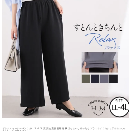
ボトムス イージーパンツ ルLL 3L 4L 5L 夏 夏物 夏服 夏用 春 秋 ぽっちゃり ゆったり プラスサイズ カジュアル かわいい