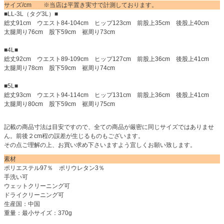
サイズ/cm ※当店は平置き実寸で計測しております。
■LL-3L（タグ3L）■
総丈91cm ウエスト84-104cm ヒップ123cm 前股上35cm 後股上40cm
太腿周り76cm 股下59cm 裾周り73cm
■4L■
総丈92cm ウエスト89-109cm ヒップ127cm 前股上36cm 後股上41cm
太腿周り78cm 股下59cm 裾周り74cm
■5L■
総丈93cm ウエスト94-114cm ヒップ131cm 前股上36cm 後股上41cm
太腿周り80cm 股下59cm 裾周り75cm
記載の商品寸法は目安ですので、全ての商品が厳密に同じサイズではありませ
ん。前後２cm程の誤差が生じるものもございます。
その点ご理解の上、お買い求め下さいますよう宜しくお願い致します。
素材
ポリエステル97％ ポリウレタン3％
手洗い可
ウェットクリーニング可
ドライクリーニング可
生産国：中国
重量：最小サイズ：370g