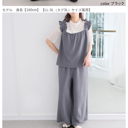
モデル 身長【160cm】 【LL-3L（タグ3L）サイズ着用】