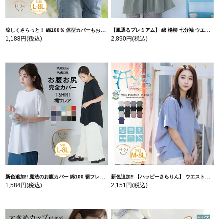
涼しくさらっと！ 綿100％ 体型カバーもお洒落も叶える 風合いコットン ゆるシルエット ドルマン | 大きいサイズの通販ならハッピーマリリン
【風通るプレミアム】 綿 楊柳 七分袖 ウエストギャザー ブラウス | 大きいサイズの通販ならハッピーマリリン
1,188円
(税込)
2,890円
(税込)
新色追加!! 魔法のお腹カバー 綿100 裾フレア Tシャツ | 大きいサイズの通販ならハッピーマリリン
新色追加!! 【ハッピーさらりん】 ウエストタック入り スッキリ魅せ コクーントップス | 大きいサイズの通販ならハッピーマリリン
1,584円
(税込)
2,151円
(税込)