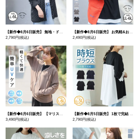
【新作◆8月6日販売】 無地・ドット柄から選べる 忍ばせ 活躍 シアー カーデ | 大きいサイズの通販ならハッピーマリリン
【新作◆8月6日販売】 お気軽&お手軽 選べるデザイン 接触冷感 レイヤード風 コットン トップス | 大きいサイズの通販ならハッピーマリリン
2,790円
(税込)
2,490円
(税込)
【新作◆8月6日販売】 【マリスポーツ】 運動初心者さんのための フード付き パーカー | 大きいサイズの通販ならハッピーマリリン
【新作◆8月5日販売】 1枚で完結 袖口＆バック フハク使い トップス | 大きいサイズの通販ならハッピーマリリン
3,490円
(税込)
2,790円
(税込)