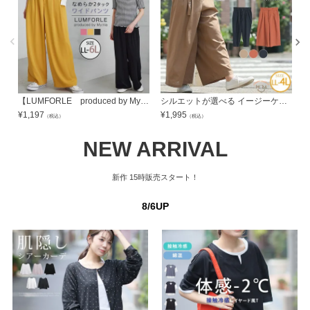
【LUMFORLE produced by My:nia】とろみ合繊 2タック ワイドパンツ | 大きいサイズの通販ならハッピーマリリン
シルエットが選べる イージーケア ウォッシャブル レーヨン麻パンツ テーパード ワイド リネン | 大きいサイズの通販ならハッピーマリリン
¥
1,197
¥
1,995
¥
（税込）
（税込）
NEW ARRIVAL
新作
15時販売スタート！
8/6UP