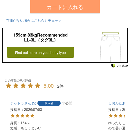
カートに入れる
在庫がない場合はこちらもチェック
159cm 83kgRecommended
LL-3L（タグ3L）
Find out more on your body type
5.00
2
チャトラ
5
非公開
しおわたあめ
購入者
投稿日
2026/07/03
投稿日
2026
身長：154㎝

ゆったりして
丈感：ちょうどいい

ので暑い夏に