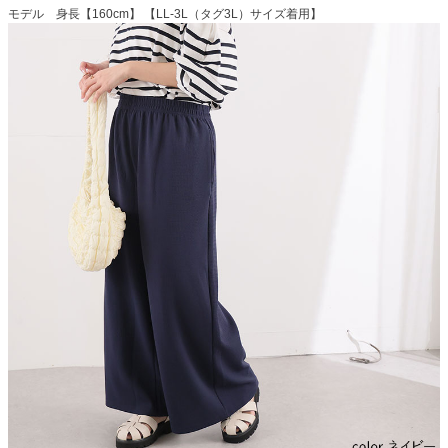
モデル 身長【160cm】 【LL-3L（タグ3L）サイズ着用】