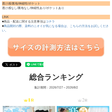
透け感/裏地/伸縮性/ポケット
透け感なし/裏地なし/伸縮性あり/ポケットあり
LINK
■商品・配送に関する注意事項は
コチラ
■
商品開封の際、染料のニオイが気になる場合は、こちらの方法をお試しくださ
い。
総合ランキング
集計期間：2026/7/27～2026/8/2