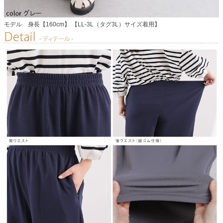
モデル 身長【160cm】 【LL-3L（タグ3L）サイズ着用】