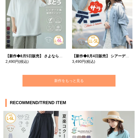
【新作◆8月5日販売】 さよなら猛暑 涼しさを着る 遮熱 接触冷感 吸水・速乾 五分袖 コンフォートメッシュ 配色レイヤード 風ゆる Tシャツ | 大きいサイズの通販ならハッピーマリリン
【新作◆8月4日販売】 シアーデニムで お洒落に肌隠し | 大きいサイズの通販ならハッピーマリリン
2,490円
(税込)
3,490円
(税込)
新作をもっと見る
RECOMMEND/TREND ITEM