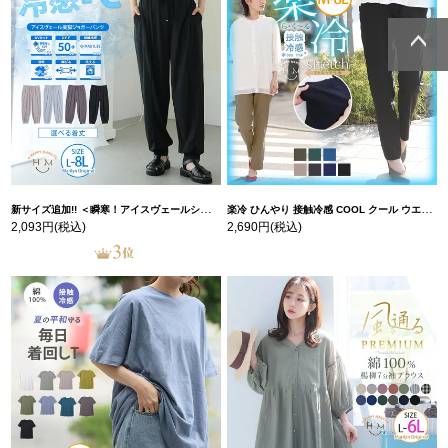
ページトッ
ページトッ
プへ
プへ
新サイズ追加!! ＜瞬寒！アイスヴェールシリーズ＞ 美脚 ジョガーパンツ 【ウェストゴム】 【ストレッチ】 | 大きいサイズの通販ならハッピーマリリン
楽冷 ひんやり 接触冷感 COOL クール ウエストゴム 楽ちん ストレッチ 美脚 レギパン 【ストレッチ】 | 大きいサイズの通販ならハッピーマリリン
2,093円
(税込)
2,690円
(税込)