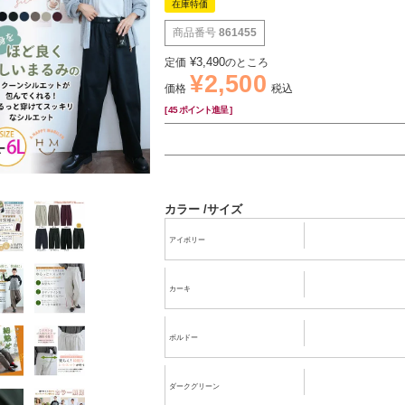
在庫特価
商品番号
861455
¥
3,490
定価
のところ
¥
2,500
価格
税込
[
45
ポイント進呈 ]
カラー
サイズ
アイボリー
カーキ
ボルドー
ダークグリーン