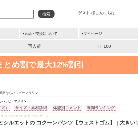
ゲスト 様こんにちは
検索
返品・交換について
マイページ
再入荷
HIT100
まとめ割で最大12%割引
の通販ならハッピーマリリン
ならハッピーマリリン
イズ）
サイズ・素材詳細
体型別コメント
週間ランキング
L 秋 冬 ぽっちゃり ゆったり プラスサイズ
とシルエットの コクーンパンツ【ウェストゴム】 | 大き