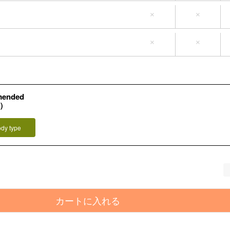
×
×
LL-3L(タグ3L)
4L
5L
×
×
mended
L）
ody type
カートに入れる