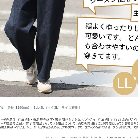
ル 身長【160cm】 【LL-3L（タグ3L）サイズ着用】