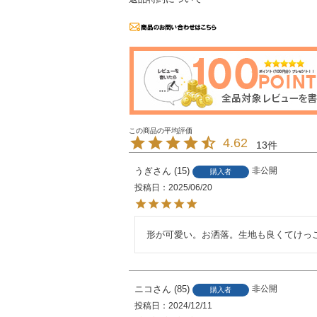
4.62
13
うぎ
15
非公開
購入者
投稿日
2025/06/20
形が可愛い。お洒落。生地も良くてけっ
ニコ
85
非公開
購入者
投稿日
2024/12/11