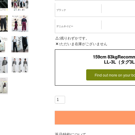
ブラック
デニムネイビー
△
残りわずかです。
✕
ただいま在庫がございません
159cm 83kgRecom
LL-3L（タグ3
Find out more on your b
返品特約について