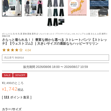
ボトムス LL 3L 4L 5L 夏 夏物 夏服 夏用 ぽっちゃり ゆったり プラスサイズ おしゃれ カジュアル お腹 太もも お尻 腰周り
接触冷感
さらっと着られる！！ 豊富な柄から選べる ストレートパンツ【ストレッ
チ】【ウェストゴム】 | 大きいサイズの通販ならハッピーマリリン
4.04
商品番号
502014
販売期間
2026/08/06 18:00
〜
2026/08/17 10:59
SALE
30%OFF
¥
のところ
2,490
1,742
¥
税込
[
111
ポイント進呈 ]
カラー
サイズ