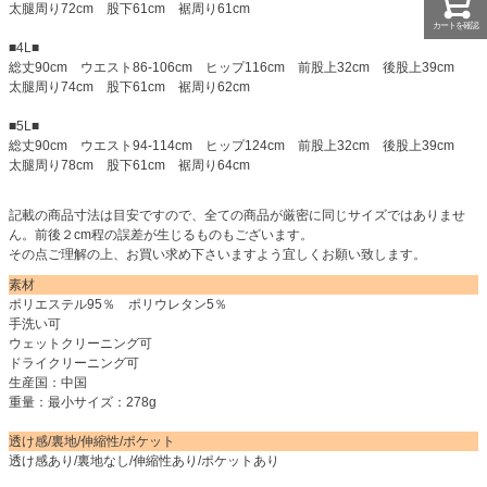
太腿周り72cm 股下61cm 裾周り61cm
カートを確認
■4L■
総丈90cm ウエスト86-106cm ヒップ116cm 前股上32cm 後股上39cm
太腿周り74cm 股下61cm 裾周り62cm
■5L■
総丈90cm ウエスト94-114cm ヒップ124cm 前股上32cm 後股上39cm
太腿周り78cm 股下61cm 裾周り64cm
記載の商品寸法は目安ですので、全ての商品が厳密に同じサイズではありませ
ん。前後２cm程の誤差が生じるものもございます。
その点ご理解の上、お買い求め下さいますよう宜しくお願い致します。
素材
ポリエステル95％ ポリウレタン5％
手洗い可
ウェットクリーニング可
ドライクリーニング可
生産国：中国
重量：最小サイズ：278g
透け感/裏地/伸縮性/ポケット
透け感あり/裏地なし/伸縮性あり/ポケットあり