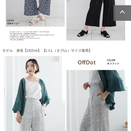
ページトッ
ページトッ
プへ
プへ
モデル 身長【162cm】 【L-LL（タグLL）サイズ着用】