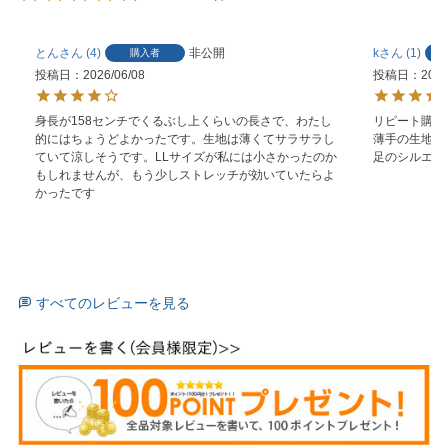
とん
4
非公開
k
1
購入者
投稿日
2026/06/08
投稿日
2026
身長が158センチでくるぶし上くらいの長さで、わたし
リピート購入
的にはちょうどよかったです。生地は薄くてサラサラし
薄手の生地で
ていて涼しそうです。LLサイズが私には小さかったのか
足のシルエッ
もしれませんが、もう少しストレッチが効いていたらよ
すべてのレビューを見る