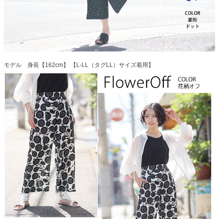
モデル 身長【162cm】 【L-LL（タグLL）サイズ着用】