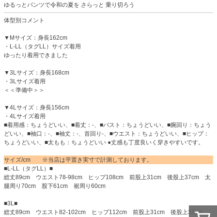
ゆるっとパンツで令和の夏を さらっと 乗り切ろう
体型別コメント
▼Mサイズ：身長162cm
・L-LL（タグLL）サイズ着用
ゆったり着用できました
▼3Lサイズ：身長168cm
・3Lサイズ着用
＜＜準備中＞＞
▼4Lサイズ：身長156cm
・4Lサイズ着用
■着用感：ちょうどいい、■着丈：-、■バスト：ちょうどいい、■腕回り：ちょう
どいい、■袖口：-、■袖丈：-、首回り-、■ウエスト：ちょうどいい、■ヒップ：
ちょうどいい、■太もも：ちょうどいい ●丈感も丁度良いく穿きやすいです。
サイズ/cm ※当店は平置き実寸で計測しております。
■L-LL（タグLL）■
総丈89cm ウエスト78-98cm ヒップ108cm 前股上31cm 後股上37cm 太
腿周り70cm 股下61cm 裾周り60cm
■3L■
総丈89cm ウエスト82-102cm ヒップ112cm 前股上31cm 後股上37cm