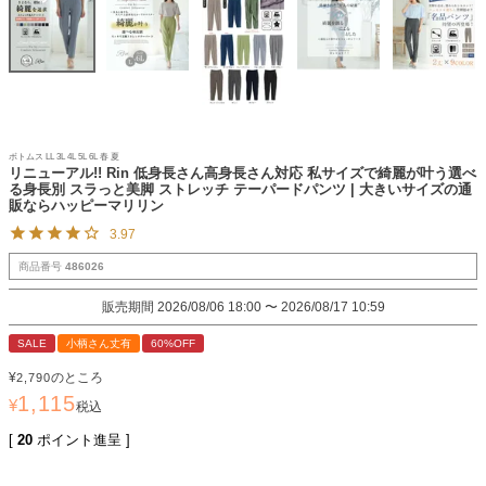
ボトムス LL 3L 4L 5L 6L 春 夏
リニューアル!! Rin 低身長さん高身長さん対応 私サイズで綺麗が叶う選べ
る身長別 スラっと美脚 ストレッチ テーパードパンツ | 大きいサイズの通
販ならハッピーマリリン
3.97
商品番号
486026
販売期間
2026/08/06 18:00
〜
2026/08/17 10:59
SALE
小柄さん丈有
60%OFF
¥
のところ
2,790
1,115
¥
税込
[
20
ポイント進呈 ]