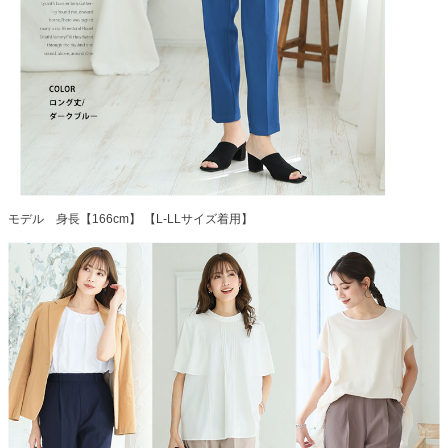
モデル 身長【166cm】 【L-LLサイズ着用】