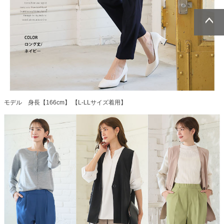
ページトッ
ページトッ
プへ
プへ
モデル 身長【166cm】 【L-LLサイズ着用】