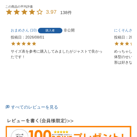
3.97
138
おまめ
10
非公開
にくそん
購入者
投稿日
2026/08/01
投稿日
2026
サイズ表を参考に購入してみましたがジャストで良かっ
めっちゃしわし
たです！
体型のせいか
形は好きなの
すべてのレビューを見る