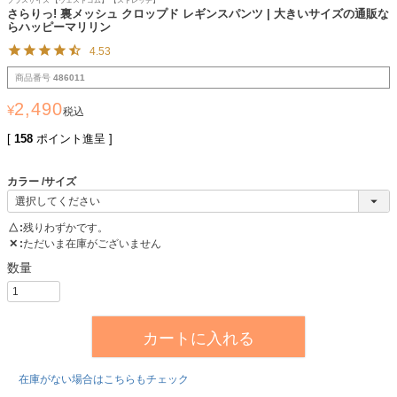
プラスサイズ 【ウェストゴム】 【ストレッチ】
さらりっ! 裏メッシュ クロップド レギンスパンツ | 大きいサイズの通販な
らハッピーマリリン
4.53
商品番号
486011
2,490
¥
税込
[
158
ポイント進呈 ]
カラー
サイズ
△
残りわずかです。
✕
ただいま在庫がございません
カートに入れる
在庫がない場合はこちらもチェック