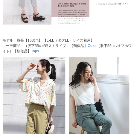
モデル 身長【163cm】 【L-LL（タグLL）サイズ着用】
コーデ商品…（股下55cm/細ストライプ）【類似品】
Outer
（股下55cm/オフホワ
イト）【類似品】
Tops