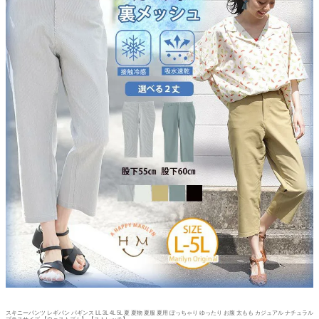
スキニーパンツ レギパン パギンス LL 3L 4L 5L 夏 夏物 夏服 夏用 ぽっちゃり ゆったり お腹 太もも カジュアル ナチュラル