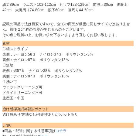
総丈89cm ウエスト102-112cm ヒップ123-129cm 前股上30cm 後股上
42cm 太腿周り74-80cm 股下60cm 裾周り44-50cm
記載の商品寸法は目安ですので、全ての商品が厳密に同じサイズではありませ
ん。前後２cm程の誤差が生じるものもございます。
その点ご理解の上、お買い求め下さいますよう宜しくお願い致します。
素材
〇細ストライプ
表側：レーヨン58％ ナイロン37％ ポリウレタン5％
裏側：ナイロン87％ ポリウレタン13％
〇無地
表側：綿57％ ナイロン38％ ポリウレタン5％
裏側：ナイロン87％ ポリウレタン13％
手洗い可
ウェットクリーニング可
ドライクリーニング不可
生産国：中国
透け感/裏地/伸縮性/ポケット
透け感あり/裏地なし/伸縮性あり/ポケットあり
LINK
■商品・配送に関する注意事項は
コチラ