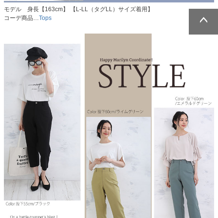
モデル 身長【163cm】 【L-LL（タグLL）サイズ着用】
コーデ商品…
Tops
ページトッ
ページトッ
プへ
プへ