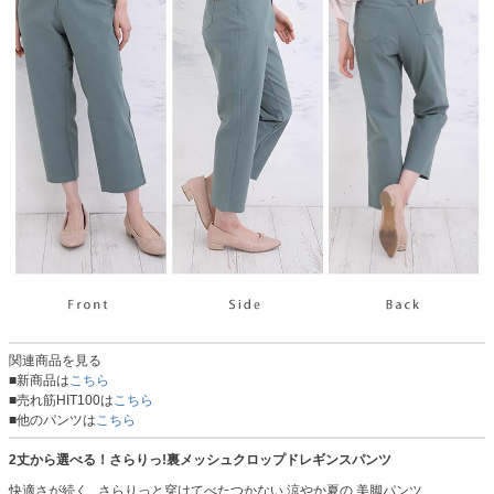
関連商品を見る
■新商品は
こちら
■売れ筋HIT100は
こちら
■他のパンツは
こちら
2丈から選べる！さらりっ!裏メッシュクロップドレギンスパンツ
快適さが続く...さらりっと穿けてべたつかない 涼やか夏の 美脚パンツ