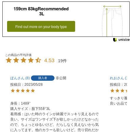
159cm 83kgRecommended
3L
Find out more on your body type
4.53
19
ぽん
8
非公開
れお
18
購入者
投稿日
2023/05/28
投稿日
2023
すっきり履け
身長：148㌢

良いお品です
購入サイズ：股下55㌢3L

着用感：はいた時のラインが綺麗でスッキリ見えるので
良い。サイズはワンサイズ下が欲しかったけどなかった
ので、ちょっとゆるいけど、だらしなく見えないから気
に入ってます。他のカラーも欲しいけど、売り切れだか