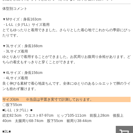
体型別コメント
▼Mサイズ：身長163cm
・L-LL（タグLL）サイズ着用
とてもゆったりと着用できました。さらりとした着心地でこれからの季節にぴっ
たりです。
▼3Lサイズ：身長168cm
・3Lサイズ着用
ゆとりありで着用することができました。お尻周りお腹周り余裕があります。ど
ちらの着丈もすっきりと穿くことができます。
▼4Lサイズ：身長156cm
・4Lサイズ着用
良く伸びる素材で着心地楽ちんです。全体にゆとりのあるシルエットで脚のライ
ンも拾わず履けます。
サイズ/cm ※当店は平置き実寸で計測しております。
〇股下55cm
■L-LL（タグLL）■
総丈82.5cm ウエスト87-97cm ヒップ105-111cm 前股上28cm 後股上
40cm 太腿周り68-74cm 股下55cm 裾周り38-44cm
■3L■