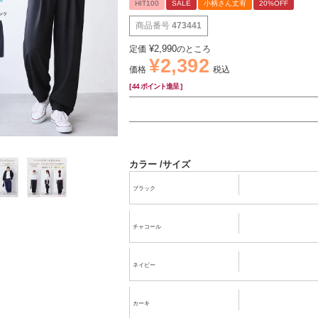
HIT100
SALE
小柄さん丈有
20%OFF
商品番号
473441
¥
2,990
定価
のところ
¥
2,392
価格
税込
[
44
ポイント進呈 ]
カラー
サイズ
ブラック
チャコール
ネイビー
カーキ