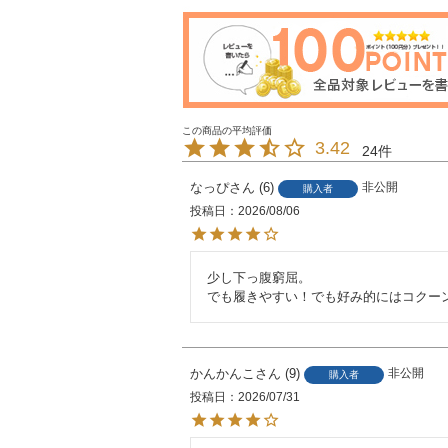
3.42
24
なっぴ
6
非公開
購入者
投稿日
2026/08/06
少し下っ腹窮屈。

でも履きやすい！でも好み的にはコクー
かんかんこ
9
非公開
購入者
投稿日
2026/07/31