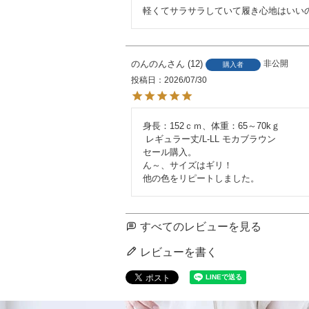
軽くてサラサラしていて履き心地はいい
のんのん
12
非公開
購入者
投稿日
2026/07/30
身長：152ｃｍ、体重：65～70kｇ

 レギュラー丈/L-LL モカブラウン

セール購入。

ん～、サイズはギリ！

他の色をリピートしました。
すべてのレビューを見る
レビューを書く