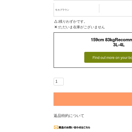
モカブラウン
△
残りわずかです。
✕
ただいま在庫がございません
159cm 83kgRecom
3L-4L
Find out more on your b
返品特約について