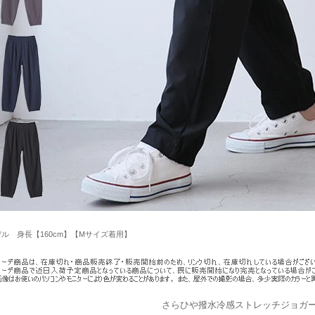
ル 身長【160cm】【Mサイズ着用】
さらひや撥水冷感ストレッチジョガ