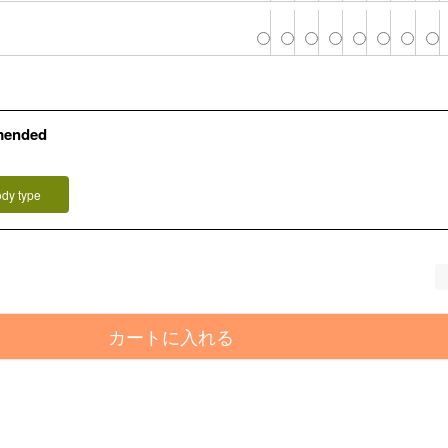
mended
ody type
カートに入れる