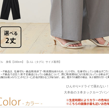
ル 身長【160cm】 【L-LL（タグ1）サイズ着用】
ひんやり×ドライで蒸れない
大本命の３本タックカーブパン