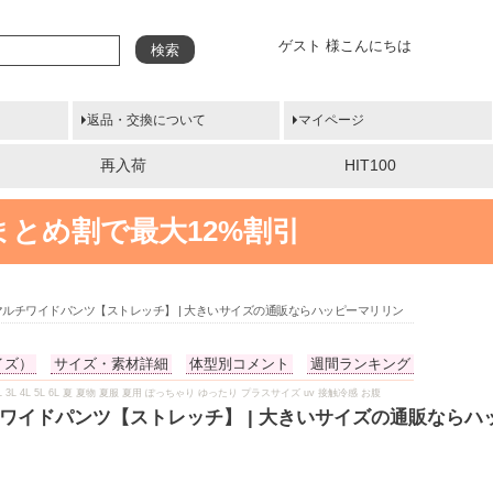
ゲスト 様こんにちは
検索
返品・交換について
マイページ
再入荷
HIT100
まとめ割で最大12%割引
マルチワイドパンツ【ストレッチ】 | 大きいサイズの通販ならハッピーマリリン
イズ）
サイズ・素材詳細
体型別コメント
週間ランキング
 4L 5L 6L 夏 夏物 夏服 夏用 ぽっちゃり ゆったり プラスサイズ uv 接触冷感 お腹
チワイドパンツ【ストレッチ】 | 大きいサイズの通販ならハ