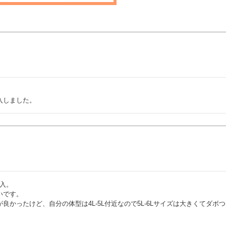
入しました。
入。

です。

かったけど、自分の体型は4L-5L付近なので5L-6Lサイズは大きくてダボ