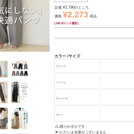
¥
3,790
定価
のところ
¥
2,273
価格
税込
[
145
ポイント進呈 ]
カラー
サイズ
ブラック
ベージュ
チャコール
グレー
△
残りわずかです。
✕
ただいま在庫がございません