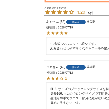
4.20
5
あや
52
非公開
購入者
投稿日
2026/07/19
生地感もシルエットも良いです。

組み合わせしやすそうなチャコールを購
ユキ
42
非公開
購入者
投稿日
2026/07/12
5L-6Lサイズのブラックロングサイズを購
身長166cmなのでロングサイズで丁度良い
生地も薄手でウエスト部分に紐がないのが良
麗めに見えないです。