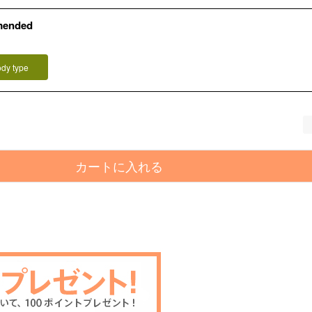
mended
）
ody type
カートに入れる