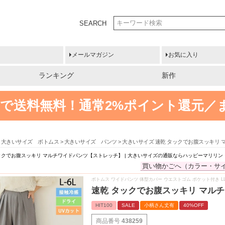
SEARCH
メールマガジン
お気に入り
ランキング
新作
円以上で送料無料！
通常2%ポイント還元／
大きいサイズ ボトムス
大きいサイズ パンツ
大きいサイズ 速乾 タックでお腹スッキリ 
ックでお腹スッキリ マルチワイドパンツ【ストレッチ】 | 大きいサイズの通販ならハッピーマリリン
買い物かごへ（カラー・サ
ボトムス ワイドパンツ 体型カバー ウエストゴム ポケット付き LL 3L
速乾 タックでお腹スッキリ マル
HIT100
SALE
小柄さん丈有
40%OFF
商品番号
438259