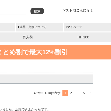
ゲスト 様こんにちは
検索
返品・交換について
マイページ
再入荷
HIT100
まとめ割で最大12%割引
1
2
…
5
48
件中
1
-
10
件表示
いました。活躍できよかったです。