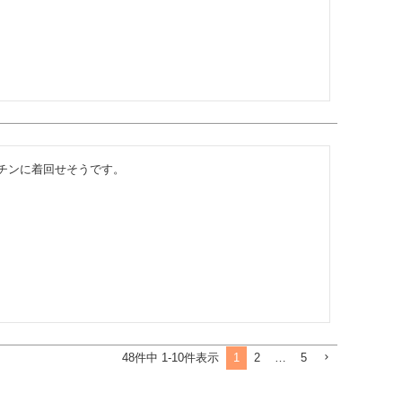
チンに着回せそうです。
1
2
…
5
48
件中
1
-
10
件表示