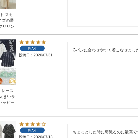
ト スカ
サイズの通
マリリン
購入者
Gパンに合わせやすく着こなせまし
投稿日
2020/07/31
色 レース
 大きいサ
ハッピー
購入者
ちょっとした時に羽織るのに最高で
投稿日
2020/07/13