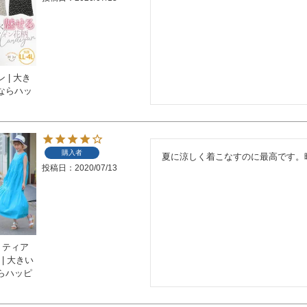
 | 大き
ならハッ
購入者
夏に涼しく着こなすのに最高です。
投稿日
2020/07/13
 ティア
| 大きい
らハッピ