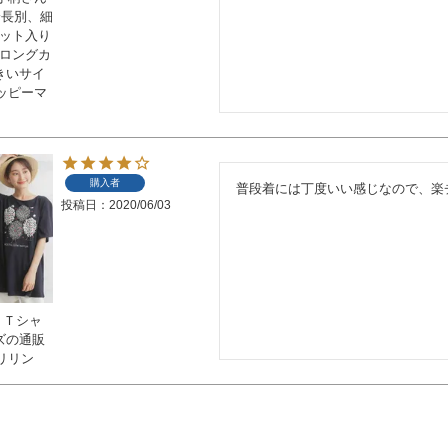
身長別、細
リット入り
ブロングカ
大きいサイ
ッピーマ
購入者
普段着には丁度いい感じなので、楽
投稿日
2020/06/03
 Ｔシャ
イズの通販
リリン