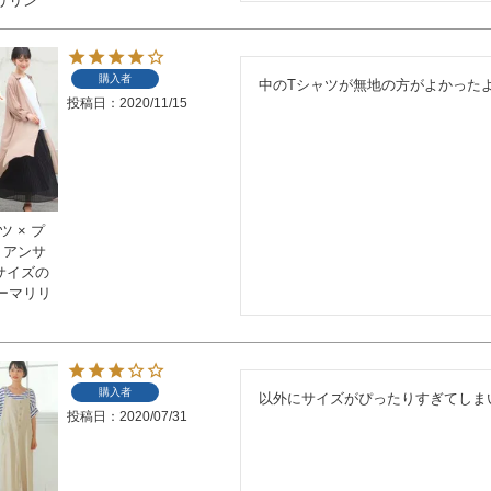
リリン
購入者
中のTシャツが無地の方がよかった
投稿日
2020/11/15
 × プ
 アンサ
いサイズの
ーマリリ
購入者
以外にサイズがぴったりすぎてしま
投稿日
2020/07/31