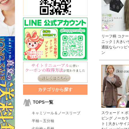
リーフ柄 コクー
ニック | 大き
通販ならハッピ
ン
カテゴリから探す
TOPS一覧
スウェード × ボ
キャミソール＆ノースリーブ
ピング ノーカラ
半袖～五分袖
ト | 大きいサ
七分袖～長袖