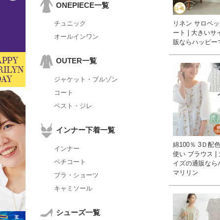
ONEPIECE一覧
リネン サロペッ
チュニック
ート | 大きい
オールインワン
販ならハッピー
OUTER一覧
ジャケット・ブルゾン
コート
ベスト・ジレ
インナー下着一覧
綿100％ 3Ｄ配
インナー
使い ブラウス |
ペチコート
イズの通販なら
マリリン
ブラ・ショーツ
キャミソール
シューズ一覧