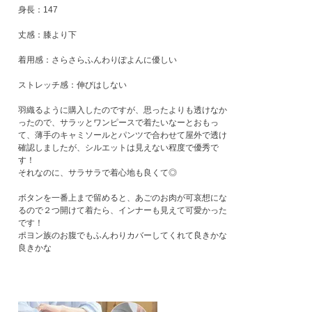
身長：147

丈感：膝より下

着用感：さらさらふんわりぽよんに優しい

ストレッチ感：伸びはしない

羽織るように購入したのですが、思ったよりも透けなか
ったので、サラッとワンピースで着たいなーとおもっ
て、薄手のキャミソールとパンツで合わせて屋外で透け
確認しましたが、シルエットは見えない程度で優秀で
す！

それなのに、サラサラで着心地も良くて◎

ボタンを一番上まで留めると、あごのお肉が可哀想にな
るので２つ開けて着たら、インナーも見えて可愛かった
です！

ポヨン族のお腹でもふんわりカバーしてくれて良きかな
良きかな
