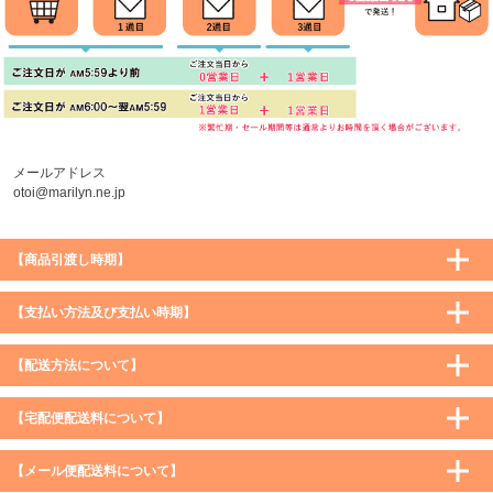
メールアドレス
otoi@marilyn.ne.jp
【商品引渡し時期】
【支払い方法及び支払い時期】
【配送方法について】
【宅配便配送料について】
購入価格 ／ 地域
通常
沖縄・離島など一部地域
【メール便配送料について】
5,900円（税込）未満
590円（税込）