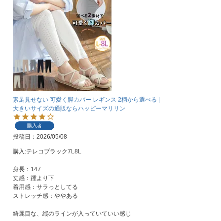
素足見せない 可愛く脚カバー レギンス 2柄から選べる |
大きいサイズの通販ならハッピーマリリン
購入者
投稿日
2026/05/08
購入:テレコブラック7L8L

身長：147

丈感：踵より下

着用感：サラっとしてる

ストレッチ感：ややある

綺麗目な、縦のラインが入っていていい感じ
