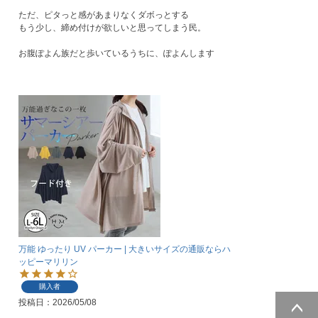
ただ、ピタっと感があまりなくダボっとする

もう少し、締め付けが欲しいと思ってしまう民。

お腹ぽよん族だと歩いているうちに、ぽよんします
万能 ゆったり UV パーカー | 大きいサイズの通販ならハ
ッピーマリリン
購入者
投稿日
2026/05/08