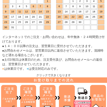
1
1
2
3
4
5
2
3
4
5
6
7
8
6
7
8
9
10
11
12
9
10
11
12
13
14
15
13
14
15
16
17
18
19
16
17
18
19
20
21
22
20
21
22
23
24
25
26
23
24
25
26
27
28
29
27
28
29
30
30
31
インターネットでのご注文・お問い合わせは、年中無休・２４時間受け付
けております。
●１４：００以降の注文は、翌営業日に受付させていただきます。
●お問合わせメールは、翌営業日以内に返信させていただきます。混雑時
など遅れる場合もございます。
●土/日/祝日は休業日のため、注文受付及び、お問合わせメールへの返信
は、翌営業日させていただきます。
■
は休業日です。
■
は受注対応のみです。
クリックで大きくなります