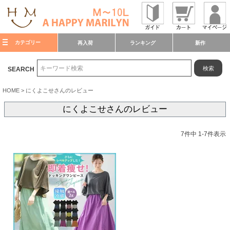
カテゴリー
再入荷
ランキング
新作
検索
SEARCH
HOME
にくよこせさんのレビュー
にくよこせさんのレビュー
7
件中
1
-
7
件表示