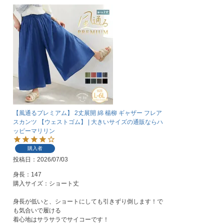
【風通るプレミアム】 2丈展開 綿 楊柳 ギャザー フレア
スカンツ 【ウェストゴム】 | 大きいサイズの通販ならハ
ッピーマリリン
購入者
投稿日
2026/07/03
身長：147

購入サイズ：ショート丈

身長が低いと、ショートにしても引きずり倒します！で
も気合いで履ける

着心地はサラサラでサイコーです！
