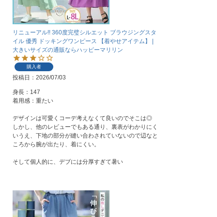
リニューアル!! 360度完璧シルエット ブラウジングスタ
イル 優秀 ドッキングワンピース 【着やせアイテム】 |
大きいサイズの通販ならハッピーマリリン
購入者
投稿日
2026/07/03
身長：147

着用感：重たい

デザインは可愛くコーデ考えなくて良いのでそこは◎

しかし、他のレビューでもある通り、裏表がわかりにく
いうえ、下地の部分が縫い合わされていないので辺なと
ころから腕が出たり、着にくい。

そして個人的に、デブには分厚すぎて暑い