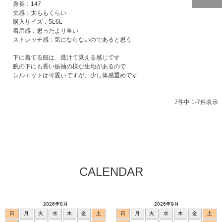
身長：147

ページトッ
丈感：太ももくらい

プへ
購入サイズ：5L6L

着用感：思ったより重い

ストレッチ感：気にならないのであると思う

下に着てる服は、透けて見える感じです

腕の下にも長い振袖の様な生地があるので

7
件中
1
-
7
件表示
CALENDAR
2026年8月
2026年9月
日
月
火
水
木
金
土
日
月
火
水
木
金
土