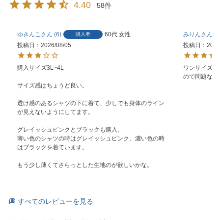
4.40
58
ゆきんこ
6
60代
女性
みりん
2
購入者
投稿日
2026/08/05
投稿日
2026
購入サイズ3L~4L

ワンサイズあ
ので問題なく
サイズ感はちょうど良い。

透け感のあるシャツの下に着て、少しでも身体のライン
が見えないようにしてます。

グレイッシュピンクとブラックも購入。

薄い色のシャツの時はグレイッシュピンク、濃い色の時
はブラックを着ています。

もう少し薄くてさらっとした生地のが欲しいかな。
すべてのレビューを見る