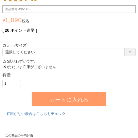
商品番号
495125
1,090
¥
税込
[
20
ポイント進呈 ]
カラー
サイズ
△
残りわずかです。
✕
ただいま在庫がございません
カートに入れる
在庫がない場合はこちらもチェック