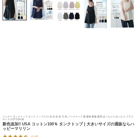
インナー タンクトップ タンク トップス LL 3L 4L 5L 6L 7L 8L ノースリーブ 夏 夏物 夏服 夏用 ぽっちゃり ゆったり プラス
サイズ COTTON 綿
新色追加!! USA コットン100％ タンクトップ | 大きいサイズの通販ならハ
ッピーマリリン
4.40