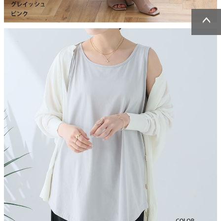
ページトッ
ページトッ
プへ
プへ