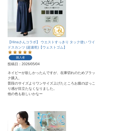
【Hinaさんコラボ】 ウエストすっきり タック使い ワイ
ドスカンツ (超速乾)【ウェストゴム】
購入者
投稿日
2026/05/04
ネイビーが欲しかったんですが、在庫切れのためブラッ
ク購入。

普段のサイズよりワンサイズ上げたところお腹のぽっこ
り感が目立たなくなりました。

他の色も欲しいかなー