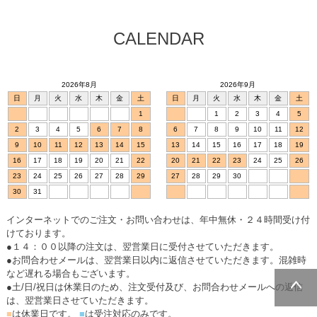
CALENDAR
2026年8月
2026年9月
日
月
火
水
木
金
土
日
月
火
水
木
金
土
1
1
2
3
4
5
2
3
4
5
6
7
8
6
7
8
9
10
11
12
9
10
11
12
13
14
15
13
14
15
16
17
18
19
16
17
18
19
20
21
22
20
21
22
23
24
25
26
23
24
25
26
27
28
29
27
28
29
30
30
31
インターネットでのご注文・お問い合わせは、年中無休・２４時間受け付
けております。
●１４：００以降の注文は、翌営業日に受付させていただきます。
●お問合わせメールは、翌営業日以内に返信させていただきます。混雑時
など遅れる場合もございます。
●土/日/祝日は休業日のため、注文受付及び、お問合わせメールへの返信
は、翌営業日させていただきます。
ページトッ
■
は休業日です。
■
は受注対応のみです。