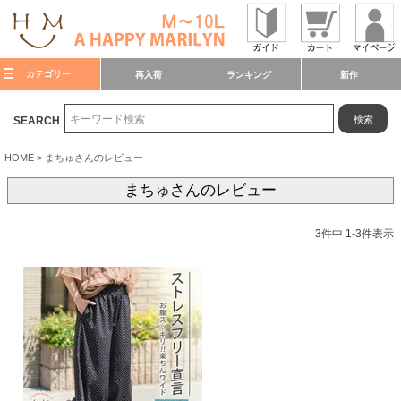
カテゴリー
再入荷
ランキング
新作
検索
SEARCH
HOME
まちゅさんのレビュー
まちゅさんのレビュー
3
件中
1
-
3
件表示