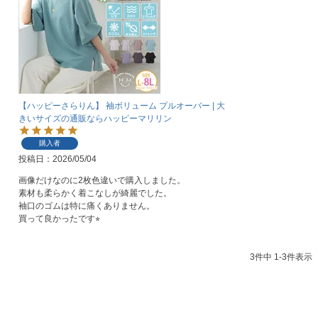
【ハッピーさらりん】 袖ボリューム プルオーバー | 大
きいサイズの通販ならハッピーマリリン
購入者
投稿日
2026/05/04
画像だけなのに2枚色違いで購入しました。

素材も柔らかく着こなしが綺麗でした。

袖口のゴムは特に痛くありません。

買って良かったです⭐︎
3
件中
1
-
3
件表示