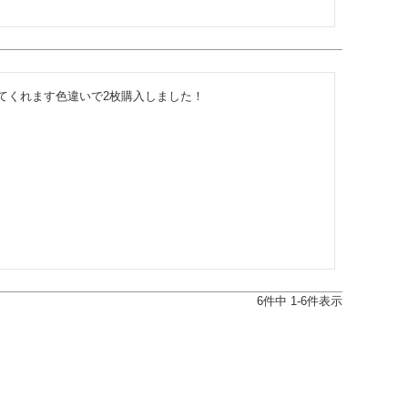
てくれます色違いで2枚購入しました！
6
件中
1
-
6
件表示