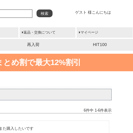
ゲスト 様こんにちは
検索
返品・交換について
マイページ
再入荷
HIT100
まとめ割で最大12%割引
6
件中
1
-
6
件表示
また購入したいです