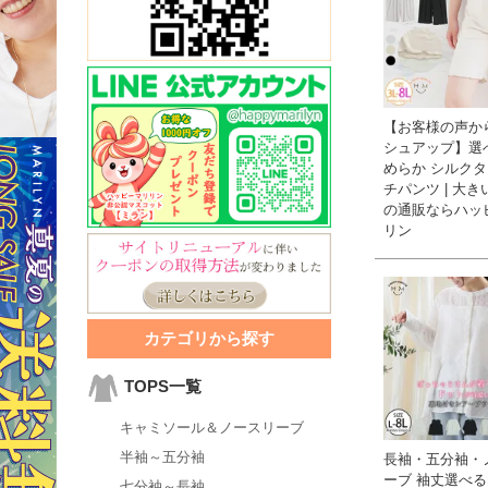
【お客様の声か
シュアップ】選
めらか シルクタ
チパンツ | 大
の通販ならハッ
リン
カテゴリから探す
TOPS一覧
キャミソール＆ノースリーブ
半袖～五分袖
長袖・五分袖・
ーブ 袖丈選べる
七分袖～長袖