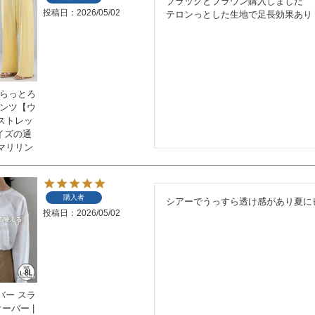
ブラックとブラウン購入しました

投稿日
2026/05/02
テロンっとした生地で足長効果あり
さらっとろ
パンツ【ウ
ストレッ
サイズの通
マリリン
購入者
シアーでうっすら透け感があり夏に
投稿日
2026/05/02
バー スラ
ーバー |