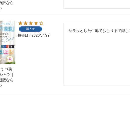
通販なら
ン
購入者
サラッとした生地でおしりまで隠し
投稿日
2026/04/29
らすべ美
シャツ |
通販なら
ン