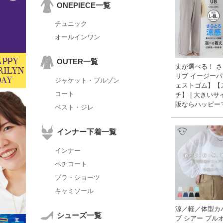
ONEPIECE一覧
チュニック
オールインワン
OUTER一覧
丈が選べる！ 
リブ イージー
ジャケット・ブルゾン
ェストゴム】【
コート
チ】 | 大きい
販ならハッピー
ベスト・ジレ
インナー下着一覧
インナー
ペチコート
ブラ・ショーツ
キャミソール
涼／軽／体型カ
シューズ一覧
ブ シアー プルオ