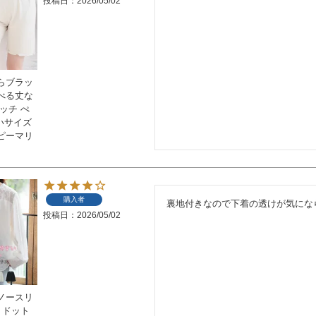
投稿日
2026/05/02
らブラッ
べる丈な
ッチ ぺ
きいサイズ
ピーマリ
購入者
裏地付きなので下着の透けが気にな
投稿日
2026/05/02
ノースリ
 ドット