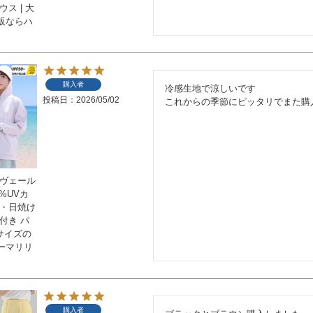
ス | 大
販ならハ
購入者
冷感生地で涼しいです

投稿日
2026/05/02
これからの季節にピッタリでまた購
スヴェール
9%UVカ
袋・日焼け
付き パ
いサイズの
ーマリリ
購入者