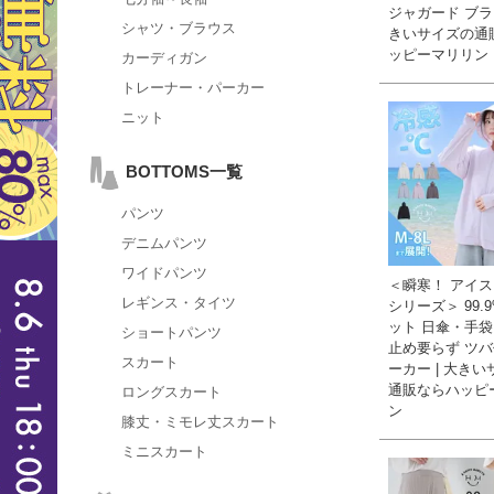
ジャガード ブラウ
シャツ・ブラウス
きいサイズの通
ッピーマリリン
カーディガン
トレーナー・パーカー
ニット
BOTTOMS一覧
パンツ
デニムパンツ
ワイドパンツ
＜瞬寒！ アイ
レギンス・タイツ
シリーズ＞ 99.
ット 日傘・手
ショートパンツ
止め要らず ツバ
スカート
ーカー | 大き
通販ならハッピ
ロングスカート
ン
膝丈・ミモレ丈スカート
ミニスカート