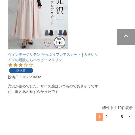
ページトッ
プへ
ヴィンテージサテン たっぷりフレアスカート | 大きいサ
イズの通販ならハッピーマリリン
購入者
投稿日
2026/04/02
光沢が強めでした。サイズ感はいつもので良さそうです
が、服とあわせずらかったです
45
件中
1
-
10
件表示
1
2
…
5