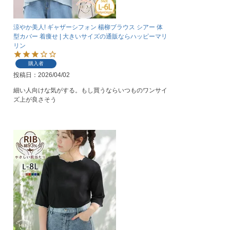
涼やか美人! ギャザーシフォン 楊柳ブラウス シアー 体
型カバー 着痩せ | 大きいサイズの通販ならハッピーマリ
リン
購入者
投稿日
2026/04/02
細い人向けな気がする。もし買うならいつものワンサイ
ズ上が良さそう