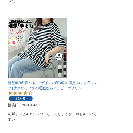
った
新色追加!! 選べる4デザイン♪ 綿100％ 満点 ロング Tシャ
ツ | 大きいサイズの通販ならハッピーマリリン
購入者
投稿日
2026/04/02
洗濯するとすぐにシワになってしまうが、形もすごい可
愛い