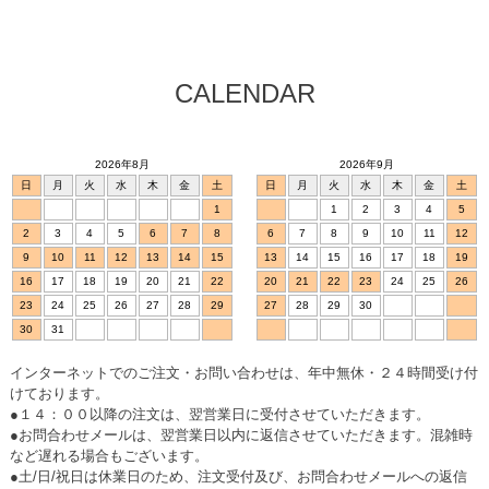
CALENDAR
2026年8月
2026年9月
日
月
火
水
木
金
土
日
月
火
水
木
金
土
1
1
2
3
4
5
2
3
4
5
6
7
8
6
7
8
9
10
11
12
9
10
11
12
13
14
15
13
14
15
16
17
18
19
16
17
18
19
20
21
22
20
21
22
23
24
25
26
23
24
25
26
27
28
29
27
28
29
30
30
31
インターネットでのご注文・お問い合わせは、年中無休・２４時間受け付
けております。
●１４：００以降の注文は、翌営業日に受付させていただきます。
●お問合わせメールは、翌営業日以内に返信させていただきます。混雑時
など遅れる場合もございます。
●土/日/祝日は休業日のため、注文受付及び、お問合わせメールへの返信