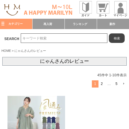
カテゴリー
再入荷
ランキング
新作
検索
SEARCH
HOME
にゃんさんのレビュー
にゃんさんのレビュー
45
件中
1
-
10
件表示
1
2
…
5