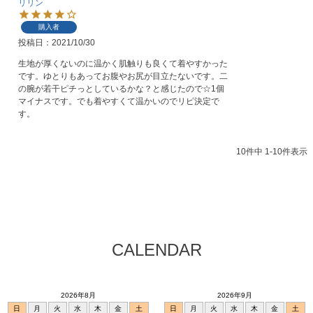
リリン
購入者
投稿日
2021/10/30
生地が厚くないのに温かく肌触りも良くて着やすかった
です。ゆとりもあってお腹やお尻が目立たないです。二
の腕が若干ピチっとしているかな？と感じたので☆1個
マイナスです。でも着やすくて温かいのでリピ決定で
す。
10
件中
1
-
10
件表示
CALENDAR
2026年8月
2026年9月
日
月
火
水
木
金
土
日
月
火
水
木
金
土