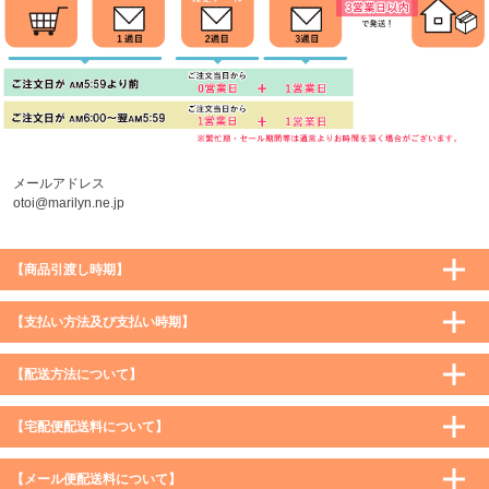
メールアドレス
otoi@marilyn.ne.jp
【商品引渡し時期】
【支払い方法及び支払い時期】
【配送方法について】
【宅配便配送料について】
購入価格 ／ 地域
通常
沖縄・離島など一部地域
【メール便配送料について】