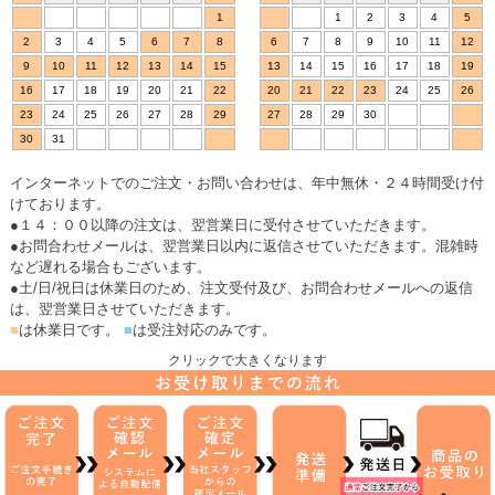
1
1
2
3
4
5
2
3
4
5
6
7
8
6
7
8
9
10
11
12
9
10
11
12
13
14
15
13
14
15
16
17
18
19
16
17
18
19
20
21
22
20
21
22
23
24
25
26
23
24
25
26
27
28
29
27
28
29
30
30
31
インターネットでのご注文・お問い合わせは、年中無休・２４時間受け付
けております。
●１４：００以降の注文は、翌営業日に受付させていただきます。
●お問合わせメールは、翌営業日以内に返信させていただきます。混雑時
など遅れる場合もございます。
●土/日/祝日は休業日のため、注文受付及び、お問合わせメールへの返信
は、翌営業日させていただきます。
■
は休業日です。
■
は受注対応のみです。
クリックで大きくなります