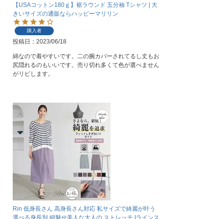
【USAコットン180ｇ】裾ラウンド 五分袖 Tシャツ | 大
きいサイズの通販ならハッピーマリリン
購入者
投稿日
2023/06/18
綿なので着やすいです。二の腕カバーされてるし丈もお
尻隠れるのもいいです。売り切れ多くて色が選べません
がリピします。
Rin 低身長さん 高身長さん対応 私サイズで綺麗が叶う
選べる身長別 細魅せ美人な大人の ストレッチ Iラインス