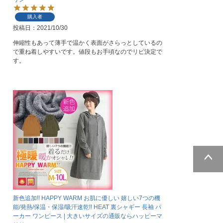
購入者
投稿日
2021/10/30
伸縮性もあって薄手で温かく表面がさらっとしているの
で重ね着しやすいです。値段もお手頃なのでリピ決定で
す。
ページトッ
プへ
新色追加!! HAPPY WARM お肌に優しい 嬉しい7つの機
能/発熱/保温・保湿/吸汗速乾!! HEAT 裏シャギー 長袖 パ
ーカー ワンピース | 大きいサイズの通販ならハッピーマ