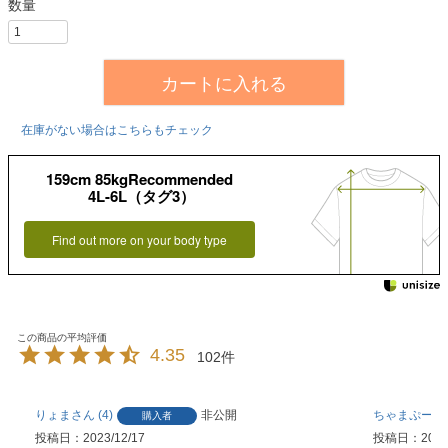
カートに入れる
在庫がない場合はこちらもチェック
159cm 85kgRecommended
4L-6L（タグ3）
Find out more on your body type
4.35
102
りょま
4
非公開
ちゃまぷー
購入者
投稿日
2023/12/17
投稿日
2023