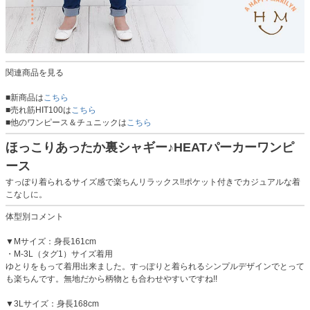
関連商品を見る
■新商品は
こちら
■売れ筋HIT100は
こちら
■他のワンピース＆チュニックは
こちら
ほっこりあったか裏シャギー♪HEATパーカーワンピ
ース
すっぽり着られるサイズ感で楽ちんリラックス!!ポケット付きでカジュアルな着
こなしに。
体型別コメント
▼Mサイズ：身長161cm
・M-3L（タグ1）サイズ着用
ゆとりをもって着用出来ました。すっぽりと着られるシンプルデザインでとって
も楽ちんです。無地だから柄物とも合わせやすいですね!!
▼3Lサイズ：身長168cm