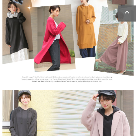
ページトッ
ページトッ
プへ
プへ