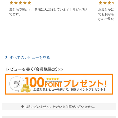
裏起毛で暖かく、冬場に大活躍しています！リピも考え
お腹とかに余
てます。
でも腕がもう
なので星4に
すべてのレビューを見る
申し訳ございません。ただいま在庫がございません。