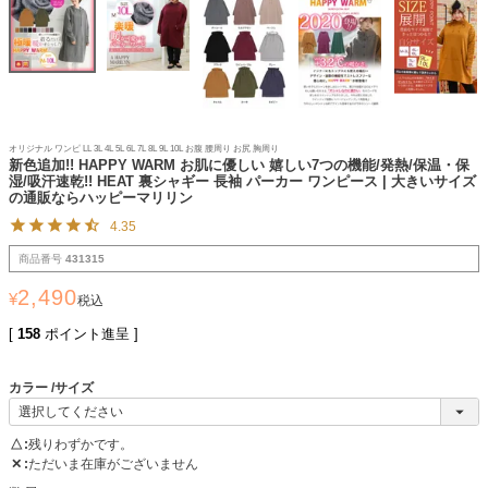
オリジナル ワンピ LL 3L 4L 5L 6L 7L 8L 9L 10L お腹 腰周り お尻 胸周り
新色追加!! HAPPY WARM お肌に優しい 嬉しい7つの機能/発熱/保温・保
湿/吸汗速乾!! HEAT 裏シャギー 長袖 パーカー ワンピース | 大きいサイズ
の通販ならハッピーマリリン
4.35
商品番号
431315
2,490
¥
税込
[
158
ポイント進呈 ]
カラー
サイズ
△
残りわずかです。
✕
ただいま在庫がございません