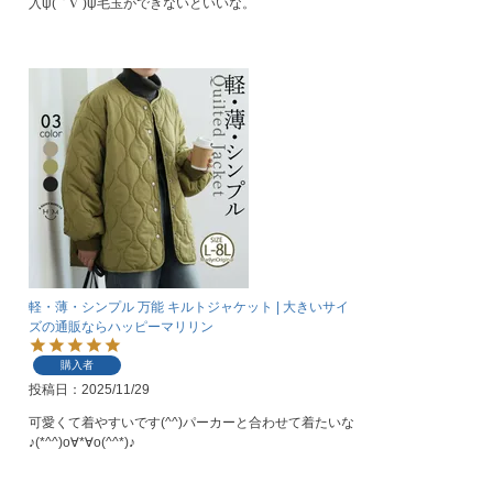
入ψ(｀∇´)ψ毛玉ができないといいな。
軽・薄・シンプル 万能 キルトジャケット | 大きいサイ
ズの通販ならハッピーマリリン
購入者
投稿日
2025/11/29
可愛くて着やすいです(^^)パーカーと合わせて着たいな
♪(*^^)o∀*∀o(^^*)♪