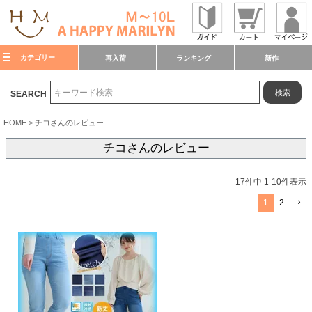
カテゴリー
再入荷
ランキング
新作
検索
SEARCH
HOME
チコさんのレビュー
チコさんのレビュー
17
件中
1
-
10
件表示
1
2