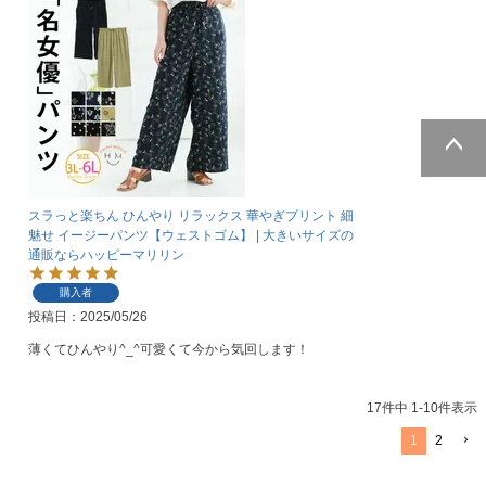
ページトッ
プへ
スラっと楽ちん ひんやり リラックス 華やぎプリント 細
魅せ イージーパンツ【ウェストゴム】 | 大きいサイズの
通販ならハッピーマリリン
購入者
投稿日
2025/05/26
薄くてひんやり^_^可愛くて今から気回します！
17
件中
1
-
10
件表示
1
2