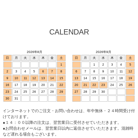
CALENDAR
2026年8月
2026年9月
日
月
火
水
木
金
土
日
月
火
水
木
金
土
1
1
2
3
4
5
2
3
4
5
6
7
8
6
7
8
9
10
11
12
9
10
11
12
13
14
15
13
14
15
16
17
18
19
16
17
18
19
20
21
22
20
21
22
23
24
25
26
23
24
25
26
27
28
29
27
28
29
30
30
31
インターネットでのご注文・お問い合わせは、年中無休・２４時間受け付
けております。
●１４：００以降の注文は、翌営業日に受付させていただきます。
●お問合わせメールは、翌営業日以内に返信させていただきます。混雑時
など遅れる場合もございます。