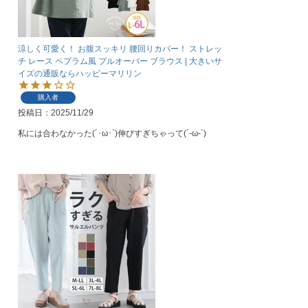
涼しく可愛く！ お腹スッキリ 腰回りカバー！ ストレッ
チ レース ペプラム風 プルオーバー ブラウス | 大きいサ
イズの通販ならハッピーマリリン
購入者
投稿日
2025/11/29
私には合わなかった(´･ω･`)伸びすぎちゃって(´-ω-`)