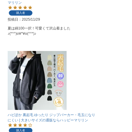
マリリン
購入者
投稿日
2025/11/29
夏は綿100一択！可愛くて沢山着ました
♪(*^^)o∀*∀o(^^*)♪
ハピぽか 裏起毛 ゆったり ジップパーカー・毛玉になり
にくい | 大きいサイズの通販ならハッピーマリリン
購入者