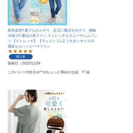
新色追加!! 夏でもひんやり。足元に魔法をかけて。接触
冷感 UV 魔法の美ライン ストレッチスキニーデニムパン
ツ 【ストレッチ】 【ウェストゴム】 | 大きいサイズの
通販ならハッピーマリリン
購入者
投稿日
2025/11/29
このパンツ大好き(o^^o)ちょっと厚めかなψ(｀∇´)ψ