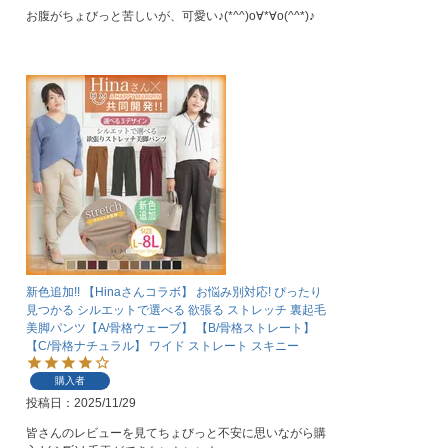
お腹がちょびっと苦しいが、可愛い♪(*^^)o∀*∀o(^^*)♪
新色追加!! 【Hinaさんコラボ】 お悩み別対応! ぴったり
見つかる シルエットで選べる 欲張る ストレッチ 裏起毛
美脚パンツ【A/骨格ウェーブ】 【B/骨格ストレート】
【C/骨格ナチュラル】 ワイド ストレート スキニー
購入者
投稿日
2025/11/29
皆さんのレビューを見てちょびっと不安に思いながら購