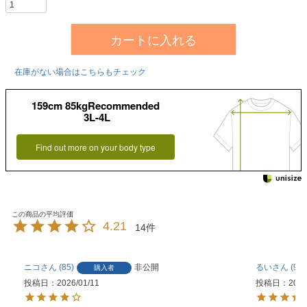
カートに入れる
在庫がない場合はこちらもチェック
159cm 85kgRecommended
3L-4L
Find out more on your body type
4.21
14
ニコ
85
非公開
るい
97
購入者
投稿日
2026/01/11
投稿日
2025