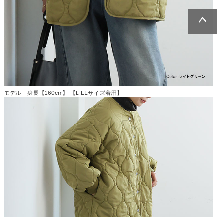
ページトッ
ページトッ
プへ
プへ
モデル 身長【160cm】 【L-LLサイズ着用】