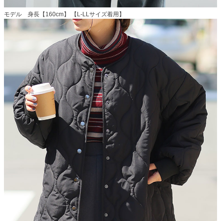
モデル 身長【160cm】 【L-LLサイズ着用】