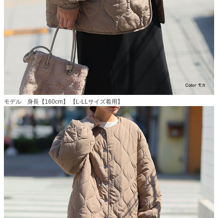
モデル 身長【160cm】 【L-LLサイズ着用】