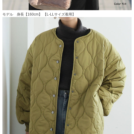
モデル 身長【160cm】 【L-LLサイズ着用】