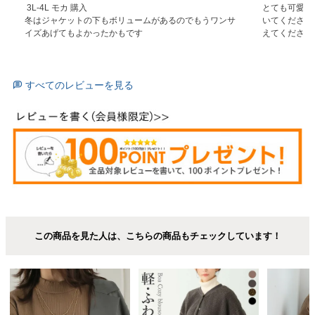
 3L-4L モカ 購入

とても可愛い
冬はジャケットの下もボリュームがあるのでもうワンサ
いてくださっ
イズあげてもよかったかもです
えてくださっ
すべてのレビューを見る
この商品を見た人は、こちらの商品もチェックしています！