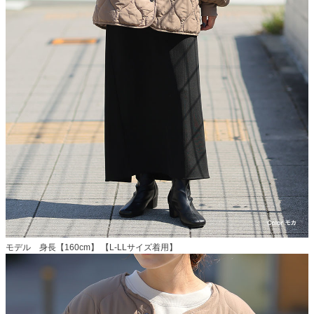
モデル 身長【160cm】 【L-LLサイズ着用】