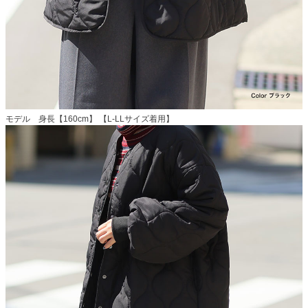
モデル 身長【160cm】 【L-LLサイズ着用】