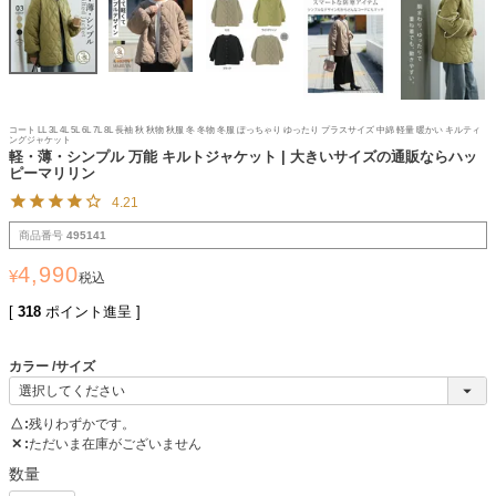
コート LL 3L 4L 5L 6L 7L 8L 長袖 秋 秋物 秋服 冬 冬物 冬服 ぽっちゃり ゆったり プラスサイズ 中綿 軽量 暖かい キルティ
ングジャケット
軽・薄・シンプル 万能 キルトジャケット | 大きいサイズの通販ならハッ
ピーマリリン
4.21
商品番号
495141
4,990
¥
税込
[
318
ポイント進呈 ]
カラー
サイズ
△
残りわずかです。
✕
ただいま在庫がございません