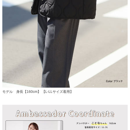
モデル 身長【160cm】 【L-LLサイズ着用】