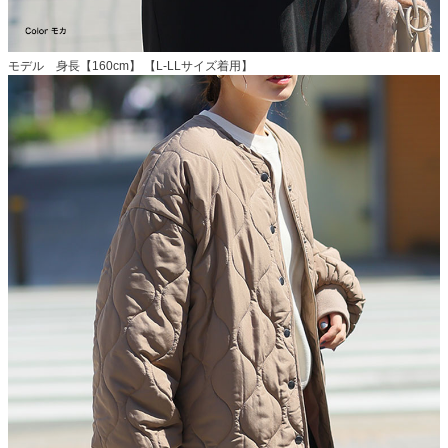
モデル 身長【160cm】 【L-LLサイズ着用】