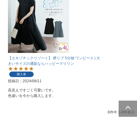
【エキゾチックリゾート】 襟リブ 5分袖 ワンピース | 大
きいサイズの通販ならハッピーマリリン
購入者
投稿日
2024/08/11
高見えですごく可愛いです。

色違いを今から購入します、
8
件中
1
-
8
件表示
ページトッ
プへ