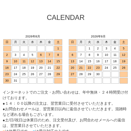
CALENDAR
2026年8月
2026年9月
日
月
火
水
木
金
土
日
月
火
水
木
金
土
1
1
2
3
4
5
2
3
4
5
6
7
8
6
7
8
9
10
11
12
9
10
11
12
13
14
15
13
14
15
16
17
18
19
16
17
18
19
20
21
22
20
21
22
23
24
25
26
23
24
25
26
27
28
29
27
28
29
30
30
31
インターネットでのご注文・お問い合わせは、年中無休・２４時間受け付
けております。
●１４：００以降の注文は、翌営業日に受付させていただきます。
●お問合わせメールは、翌営業日以内に返信させていただきます。混雑時
など遅れる場合もございます。
●土/日/祝日は休業日のため、注文受付及び、お問合わせメールへの返信
は、翌営業日させていただきます。