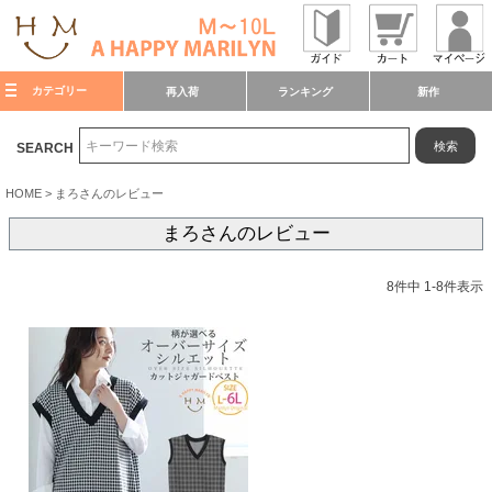
カテゴリー
再入荷
ランキング
新作
検索
SEARCH
HOME
まろさんのレビュー
まろさんのレビュー
8
件中
1
-
8
件表示