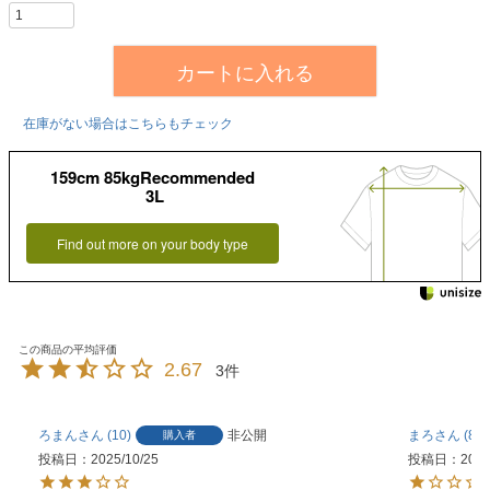
カートに入れる
在庫がない場合はこちらもチェック
159cm 85kgRecommended
3L
Find out more on your body type
2.67
3
ろまん
10
非公開
まろ
8
購入者
投稿日
2025/10/25
投稿日
2024