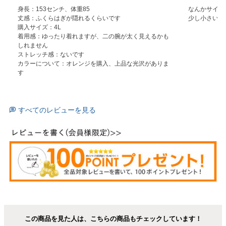
身長：153センチ、体重85

なんかサイズ
丈感：ふくらはぎが隠れるくらいです

少し小さいの
購入サイズ：4L

着用感：ゆったり着れますが、二の腕が太く見えるかも
しれません

ストレッチ感：ないです

カラーについて：オレンジを購入、上品な光沢がありま
す
すべてのレビューを見る
この商品を見た人は、こちらの商品もチェックしています！