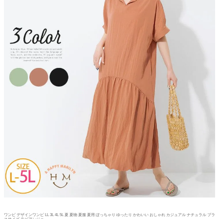
ワンピ デザインワンピ LL 3L 4L 5L 夏 夏物 夏服 夏用 ぽっちゃり ゆったり かわいい おしゃれ カジュアル ナチュラル プラ