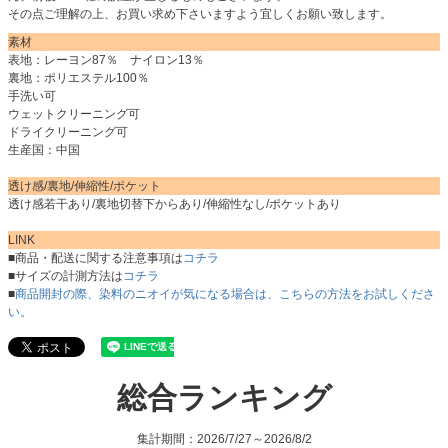
その点ご理解の上、お買い求め下さいますよう宜しくお願い致します。
素材
表地：レーヨン87％ ナイロン13％
裏地：ポリエステル100％
手洗い可
ウェットクリーニング可
ドライクリーニング可
生産国：中国
透け感/裏地/伸縮性/ポケット
透け感若干あり/裏地切替下からあり/伸縮性なし/ポケットあり
LINK
■商品・配送に関する注意事項は
コチラ
■サイズの計測方法は
コチラ
■
商品開封の際、染料のニオイが気になる場合は、こちらの方法をお試しくださ
い。
総合ランキング
集計期間：2026/7/27～2026/8/2