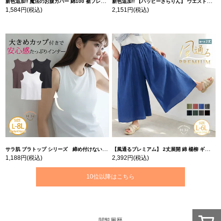
新色追加!! 魔法のお腹カバー 綿100 裾フレア Tシャツ | 大きいサイズの通販ならハッピーマリリン
新色追加!! 【ハッピーさらりん】 ウエストタック入り スッキリ魅せ コクーントップス | 大きいサイズの通販ならハッピーマリリン
1,584円
(税込)
2,151円
(税込)
サラ肌 ブラトップ シリーズ 締め付けない リブ タンクトップ | 大きいサイズの通販ならハッピーマリリン
【風通るプレミアム】 2丈展開 綿 楊柳 ギャザー フレア スカンツ 【ウェストゴム】 | 大きいサイズの通販ならハッピーマリリン
1,188円
(税込)
2,392円
(税込)
10位以降はこちら
閲覧履歴