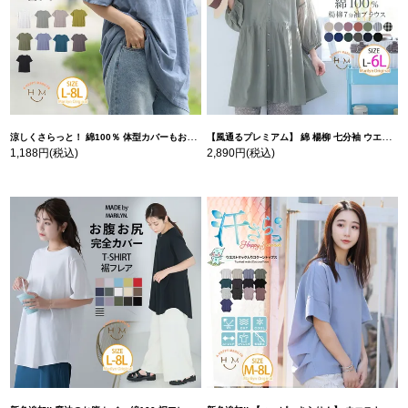
涼しくさらっと！ 綿100％ 体型カバーもお洒落も叶える 風合いコットン ゆるシルエット ドルマン | 大きいサイズの通販ならハッピーマリリン
【風通るプレミアム】 綿 楊柳 七分袖 ウエストギャザー ブラウス | 大きいサイズの通販ならハッピーマリリン
1,188円
(税込)
2,890円
(税込)