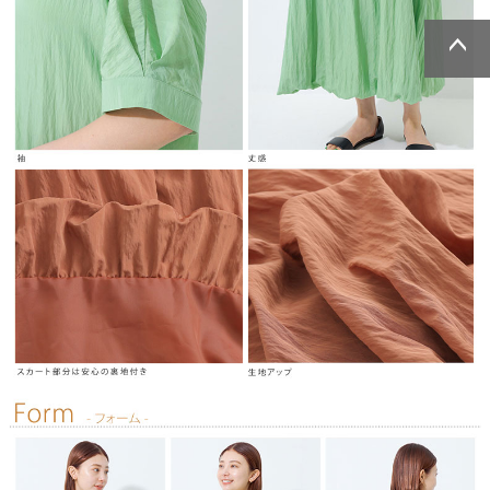
ページトッ
ページトッ
プへ
プへ