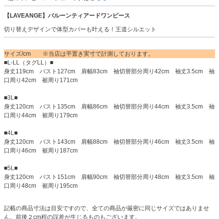
【LAVEANGE】バルーンティアードワンピース
切り替えデザインで体型カバーも叶える！王道シルエット
サイズ/cm ※当店は平置き実寸で計測しております。
■L-LL（タグLL）■
身丈119cm バスト127cm 肩幅83cm 袖切替部分周り42cm 袖丈3.5cm 袖
口周り42cm 裾周り171cm
■3L■
身丈120cm バスト135cm 肩幅86cm 袖切替部分周り44cm 袖丈3.5cm 袖
口周り44cm 裾周り179cm
■4L■
身丈120cm バスト143cm 肩幅88cm 袖切替部分周り46cm 袖丈3.5cm 袖
口周り46cm 裾周り187cm
■5L■
身丈120cm バスト151cm 肩幅90cm 袖切替部分周り48cm 袖丈3.5cm 袖
口周り48cm 裾周り195cm
記載の商品寸法は目安ですので、全ての商品が厳密に同じサイズではありませ
ん。前後２cm程の誤差が生じるものもございます。