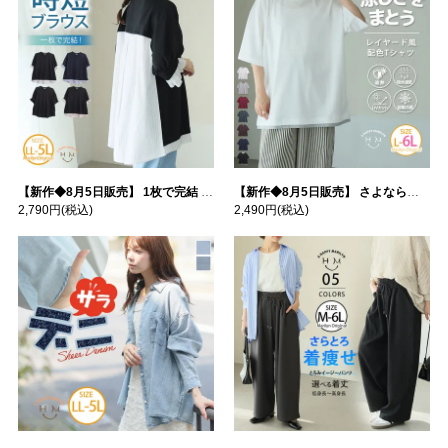
【新作◆8月5日販売】 1枚で完結 袖口＆バック フハク使い トップス | 大きいサイズの通販ならハッピーマリリン
【新作◆8月5日販売】 さよなら猛暑 涼しさを着る 遮熱 接触冷感 吸水・速乾 五分袖 コンフォートメッシュ 配色レイヤード 風ゆる Tシャツ | 大きいサイズの通販ならハッピーマリリン
2,790円
(税込)
2,490円
(税込)