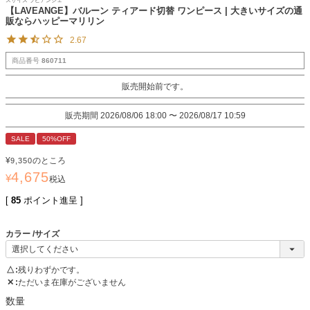
スサイズ ラビアンジェ
【LAVEANGE】バルーン ティアード切替 ワンピース | 大きいサイズの通
販ならハッピーマリリン
2.67
商品番号
860711
販売開始前です。
販売期間
2026/08/06 18:00
〜
2026/08/17 10:59
SALE
50%OFF
¥
のところ
9,350
4,675
¥
税込
[
85
ポイント進呈 ]
カラー
サイズ
△
残りわずかです。
✕
ただいま在庫がございません