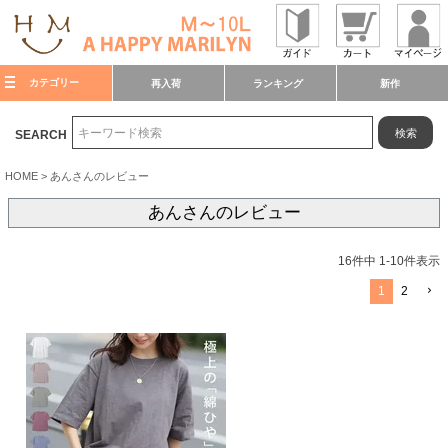
カテゴリー
再入荷
ランキング
新作
検索
SEARCH
HOME
あんさんのレビュー
あんさんのレビュー
16
件中
1
-
10
件表示
1
2