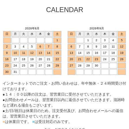
CALENDAR
2026年8月
2026年9月
日
月
火
水
木
金
土
日
月
火
水
木
金
土
1
1
2
3
4
5
2
3
4
5
6
7
8
6
7
8
9
10
11
12
9
10
11
12
13
14
15
13
14
15
16
17
18
19
16
17
18
19
20
21
22
20
21
22
23
24
25
26
23
24
25
26
27
28
29
27
28
29
30
30
31
インターネットでのご注文・お問い合わせは、年中無休・２４時間受け付
けております。
●１４：００以降の注文は、翌営業日に受付させていただきます。
●お問合わせメールは、翌営業日以内に返信させていただきます。混雑時
など遅れる場合もございます。
●土/日/祝日は休業日のため、注文受付及び、お問合わせメールへの返信
は、翌営業日させていただきます。
■
は休業日です。
■
は受注対応のみです。