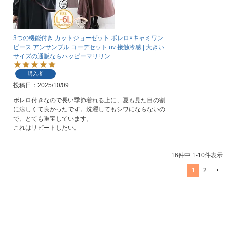
プへ
3つの機能付き カットジョーゼット ボレロ×キャミワン
ピース アンサンブル コーデセット uv 接触冷感 | 大きい
サイズの通販ならハッピーマリリン
購入者
投稿日
2025/10/09
ボレロ付きなので長い季節着れる上に、夏も見た目の割
に涼しくて良かったです。洗濯してもシワにならないの
で、とても重宝しています。

これはリピートしたい。
16
件中
1
-
10
件表示
1
2