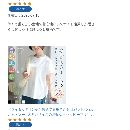
購入者
投稿日
2025/07/13
薄くて柔らかい生地で着心地いいです！お腹周りが隠せ
るしおしゃれに見えるし最高です。
ドライタッチ Tシャツ感覚で着用できる 上品 バックzip
カットソー | 大きいサイズの通販ならハッピーマリリン
購入者