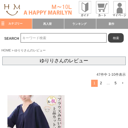
カテゴリー
再入荷
ランキング
新作
検索
SEARCH
HOME
ゆりりさんのレビュー
ゆりりさんのレビュー
47
件中
1
-
10
件表示
1
2
…
5