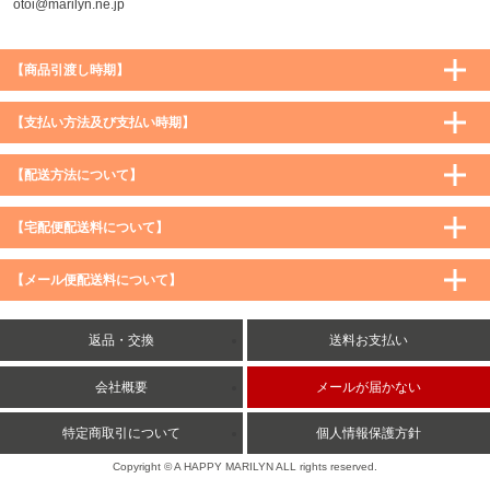
otoi@marilyn.ne.jp
【商品引渡し時期】
【支払い方法及び支払い時期】
【配送方法について】
【宅配便配送料について】
購入価格 ／ 地域
通常
沖縄・離島など一部地域
【メール便配送料について】
5,900円（税込）未満
590円（税込）
1,200円（税込）
5,900円（税込）以上
購入価格 ／ 地域
全国一律
送料無料
返品・交換
送料お支払い
8,500円（税込）以上
無料
5,900円（税込）未満
260円（税込）
5,900円（税込）以上
送料無料
会社概要
メールが届かない
特定商取引について
個人情報保護方針
Copyright © A HAPPY MARILYN ALL rights reserved.