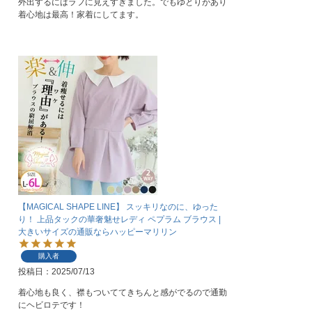
外出するにはラフに見えすぎました。でもゆとりがあり
着心地は最高！家着にしてます。
【MAGICAL SHAPE LINE】 スッキリなのに、ゆった
り！ 上品タックの華奢魅せレディ ペプラム ブラウス |
大きいサイズの通販ならハッピーマリリン
購入者
投稿日
2025/07/13
着心地も良く、襟もついててきちんと感がでるので通勤
にヘビロテです！