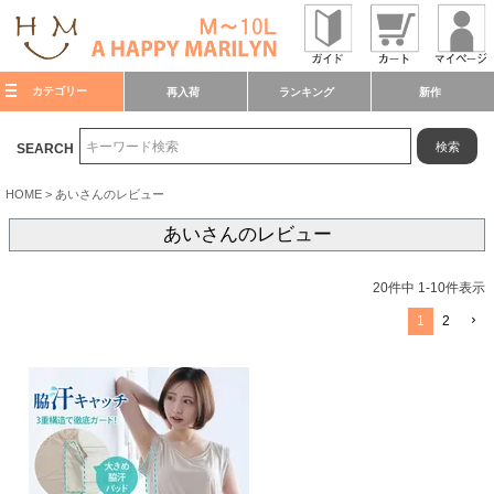
カテゴリー
再入荷
ランキング
新作
検索
SEARCH
HOME
あいさんのレビュー
あいさんのレビュー
20
件中
1
-
10
件表示
1
2