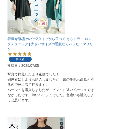
着痩せ/体型カバー2タイプから選べる さらドライ ロン
グチュニック | 大きいサイズの通販ならハッピーマリリ
ン
購入者
投稿日
2025/07/05
写真で拝見したより素敵でした！

部屋着にしようも購入しましたが、形の生地も高見えす
るので外に着て行きます。

ベージュを購入しましたが、ピンクに近いベージュでは
なかったです。薄いベージュでした。色違いも購入しよ
うと思います。