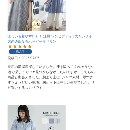
涼しいも着やすいも！ 涼風 ワンピプティ | 大きいサイ
ズの通販ならハッピーマリリン
購入者
投稿日
2025/07/05
夏用の部屋着探していました。汗を吸ってくれそうな生
地で探してて中々見つからなかったのですが、こちらの
商品と出会えました。胸より上はTシャツ素材、厚すぎ
ずちょうどいい生地。胸から下は涼しい生地でした。リ
ピ買いするつもりです！