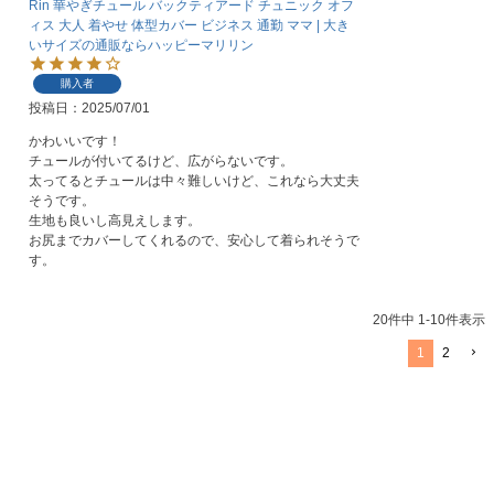
Rin 華やぎチュール バックティアード チュニック オフ
ィス 大人 着やせ 体型カバー ビジネス 通勤 ママ | 大き
いサイズの通販ならハッピーマリリン
購入者
投稿日
2025/07/01
かわいいです！

チュールが付いてるけど、広がらないです。

太ってるとチュールは中々難しいけど、これなら大丈夫
そうです。

生地も良いし高見えします。

お尻までカバーしてくれるので、安心して着られそうで
す。
20
件中
1
-
10
件表示
1
2