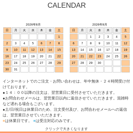
CALENDAR
2026年8月
2026年9月
日
月
火
水
木
金
土
日
月
火
水
木
金
土
1
1
2
3
4
5
2
3
4
5
6
7
8
6
7
8
9
10
11
12
9
10
11
12
13
14
15
13
14
15
16
17
18
19
16
17
18
19
20
21
22
20
21
22
23
24
25
26
23
24
25
26
27
28
29
27
28
29
30
30
31
インターネットでのご注文・お問い合わせは、年中無休・２４時間受け付
けております。
●１４：００以降の注文は、翌営業日に受付させていただきます。
●お問合わせメールは、翌営業日以内に返信させていただきます。混雑時
など遅れる場合もございます。
●土/日/祝日は休業日のため、注文受付及び、お問合わせメールへの返信
は、翌営業日させていただきます。
■
は休業日です。
■
は受注対応のみです。
クリックで大きくなります