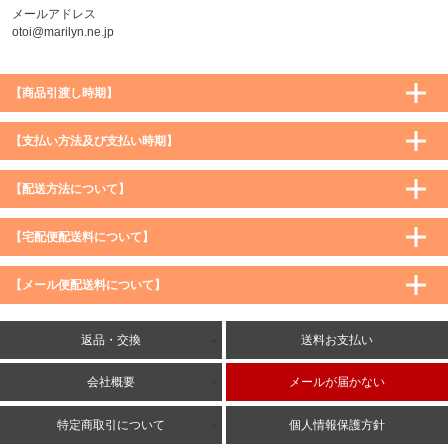
メールアドレス
otoi@marilyn.ne.jp
【商品引渡し時期】
【支払い方法及び支払い時期】
【配送方法について】
【宅配便配送料について】
購入価格 ／ 地域
通常
沖縄・離島など一部地域
【メール便配送料について】
5,900円（税込）未満
590円（税込）
1,200円（税込）
5,900円（税込）以上
購入価格 ／ 地域
全国一律
送料無料
返品・交換
送料お支払い
8,500円（税込）以上
無料
5,900円（税込）未満
260円（税込）
5,900円（税込）以上
送料無料
会社概要
メールが届かない
特定商取引について
個人情報保護方針