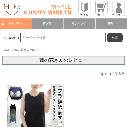
カテゴリー
再入荷
ランキング
新作
検索
SEARCH
HOME
蓮の花さんのレビュー
蓮の花さんのレビュー
8
件中
1
-
8
件表示