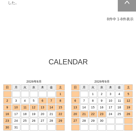
した。
ページトッ
プへ
8
件中
1
-
8
件表示
CALENDAR
2026年8月
2026年9月
日
月
火
水
木
金
土
日
月
火
水
木
金
土
1
1
2
3
4
5
2
3
4
5
6
7
8
6
7
8
9
10
11
12
9
10
11
12
13
14
15
13
14
15
16
17
18
19
16
17
18
19
20
21
22
20
21
22
23
24
25
26
23
24
25
26
27
28
29
27
28
29
30
30
31