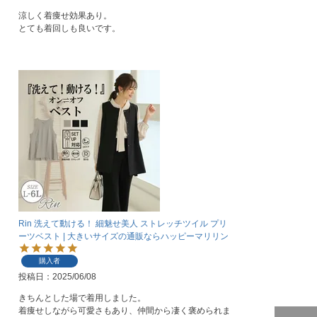
涼しく着痩せ効果あり。

とても着回しも良いです。
Rin 洗えて動ける！ 細魅せ美人 ストレッチツイル プリ
ーツベスト | 大きいサイズの通販ならハッピーマリリン
購入者
投稿日
2025/06/08
きちんとした場で着用しました。

着痩せしながら可愛さもあり、仲間から凄く褒められま