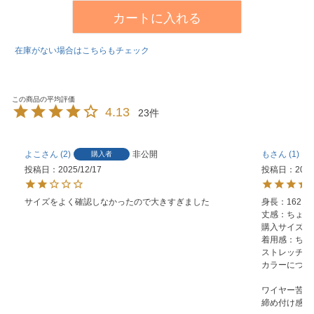
カートに入れる
在庫がない場合はこちらもチェック
4.13
23
よこ
2
非公開
も
1
購入者
投稿日
2025/12/17
投稿日
2025
サイズをよく確認しなかったので大きすぎました
身長：162

丈感：ちょう
購入サイズ：3~
着用感：ちょ
ストレッチ感
カラーについ
ワイヤー苦手
締め付け感も