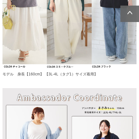
ページトッ
ページトッ
プへ
プへ
モデル 身長【160cm】 【3L-4L（タグ1）サイズ着用】