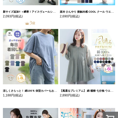
新サイズ追加!! ＜瞬寒！アイスヴェールシリーズ＞ 美脚 ジョガーパンツ 【ウェストゴム】 【ストレッチ】 | 大きいサイズの通販ならハッピーマリリン
楽冷 ひんやり 接触冷感 COOL クール ウエストゴム 楽ちん ストレッチ 美脚 レギパン 【ストレッチ】 | 大きいサイズの通販ならハッピーマリリン
2,093円
(税込)
2,690円
(税込)
涼しくさらっと！ 綿100％ 体型カバーもお洒落も叶える 風合いコットン ゆるシルエット ドルマン | 大きいサイズの通販ならハッピーマリリン
【風通るプレミアム】 綿 楊柳 七分袖 ウエストギャザー ブラウス | 大きいサイズの通販ならハッピーマリリン
1,188円
(税込)
2,890円
(税込)