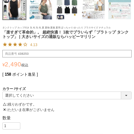
タンクトップ カップ付き 3L 4L 5L 6L 夏 夏物 夏服 夏用 ぽっちゃり ゆったり プラスサイズ ナチュラル
「楽すぎて革命的」。 超絶快適！ 1枚でブラいらず「ブラトップ タンク
トップ」 | 大きいサイズの通販ならハッピーマリリン
4.13
商品番号
438253
2,490
¥
税込
[
158
ポイント進呈 ]
カラー
サイズ
△
残りわずかです。
✕
ただいま在庫がございません