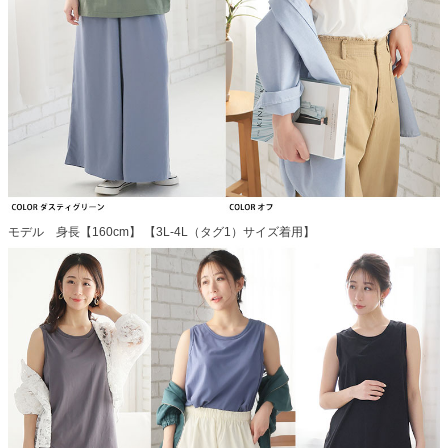
モデル 身長【160cm】 【3L-4L（タグ1）サイズ着用】