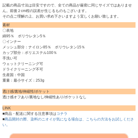
記載の商品寸法は目安ですので、全ての商品が厳密に同じサイズではありませ
ん。前後２cm程の誤差が生じるものもございます。
その点ご理解の上、お買い求め下さいますよう宜しくお願い致します。
素材
〇表地
綿95％ ポリウレタン5％
〇インナー
メッシュ部分：ナイロン85％ ポリウレタン15％
カップ部分：ポリエステル100％
手洗い可
ウェットクリーニング可
ドライクリーニング不可
生産国：中国
重量：最小サイズ：253g
透け感/裏地/伸縮性/ポケット
透け感オフあり/裏地なし/伸縮性あり/ポケットなし
LINK
■商品・配送に関する注意事項は
コチラ
■
商品開封の際、染料のニオイが気になる場合は、こちらの方法をお試しくださ
い。