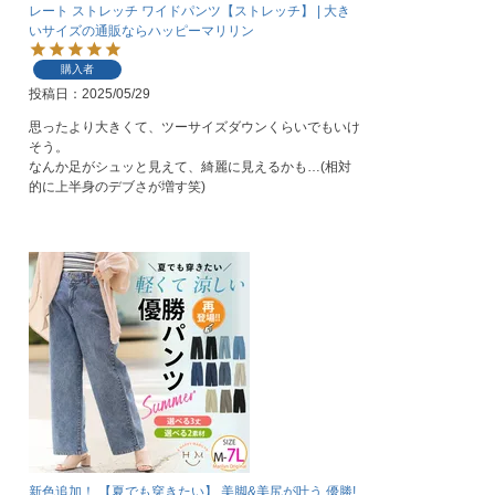
レート ストレッチ ワイドパンツ【ストレッチ】 | 大き
いサイズの通販ならハッピーマリリン
購入者
投稿日
2025/05/29
思ったより大きくて、ツーサイズダウンくらいでもいけ
そう。

なんか足がシュッと見えて、綺麗に見えるかも…(相対
的に上半身のデブさが増す笑)
新色追加！ 【夏でも穿きたい】 美脚&美尻が叶う 優勝!