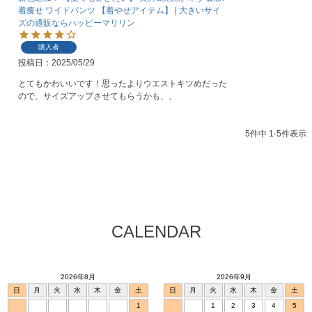
着痩せ ワイドパンツ 【着やせアイテム】 | 大きいサイ
ズの通販ならハッピーマリリン
購入者
投稿日
2025/05/29
とてもかわいいです！思ったよりウエストキツめだった
ので、サイズアップさせてもらうかも、、
5
件中
1
-
5
件表示
CALENDAR
2026年8月
2026年9月
日
月
火
水
木
金
土
日
月
火
水
木
金
土
1
1
2
3
4
5