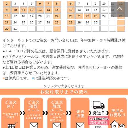
2
3
4
5
6
7
8
6
7
8
9
10
11
12
9
10
11
12
13
14
15
13
14
15
16
17
18
19
16
17
18
19
20
21
22
20
21
22
23
24
25
26
ページトッ
23
24
25
26
27
28
29
27
28
29
30
プへ
30
31
インターネットでのご注文・お問い合わせは、年中無休・２４時間受け付
けております。
●１４：００以降の注文は、翌営業日に受付させていただきます。
●お問合わせメールは、翌営業日以内に返信させていただきます。混雑時
など遅れる場合もございます。
●土/日/祝日は休業日のため、注文受付及び、お問合わせメールへの返信
は、翌営業日させていただきます。
■
は休業日です。
■
は受注対応のみです。
クリックで大きくなります