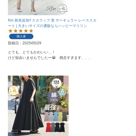
Rin 新色追加!! スカラップ 美 サーキュラー レーススカ
ート | 大きいサイズの通販ならハッピーマリリン
購入者
投稿日
2025/05/29
とても、とてもかわいい…！

けど似合いませんでしたー😭　残念すぎます、、、