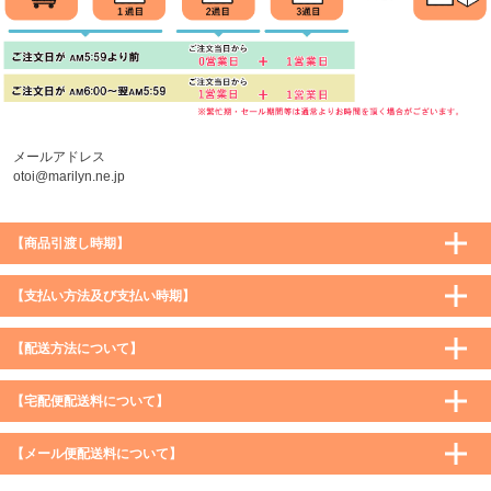
メールアドレス
otoi@marilyn.ne.jp
【商品引渡し時期】
【支払い方法及び支払い時期】
【配送方法について】
【宅配便配送料について】
購入価格 ／ 地域
通常
沖縄・離島など一部地域
【メール便配送料について】
5,900円（税込）未満
590円（税込）
1,200円（税込）