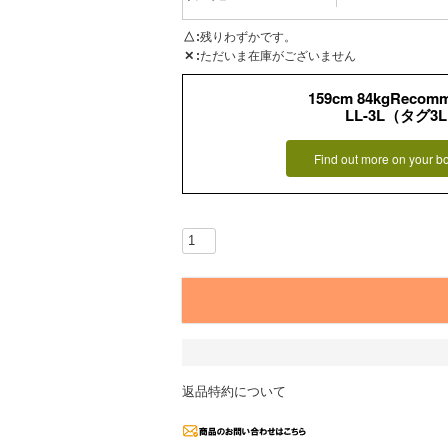
△
残りわずかです。
✕
ただいま在庫がございません
159cm 84kgRecom
LL-3L（タグ3
Find out more on your b
返品特約について