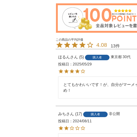
4.08
13
ほるん
5
東京都
30代
購入者
投稿日
2025/05/29
とてもかわいいです！が、自分がマーメイ
め！
みち
17
非公開
購入者
投稿日
2024/08/11