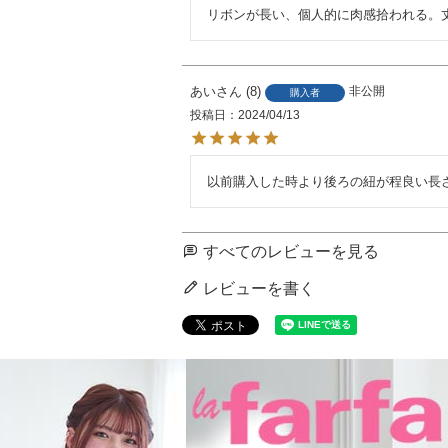
リボンが長い、個人的に肉感拾われる。
あい
8
非公開
購入者
投稿日
2024/04/13
以前購入した時より後ろの紐が程良い長
すべてのレビューを見る
レビューを書く