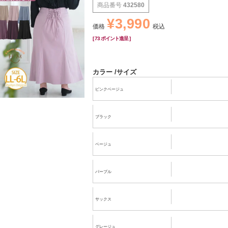
商品番号
432580
¥
3,990
価格
税込
[
73
ポイント進呈 ]
カラー
サイズ
ピンクベージュ
ブラック
ベージュ
パープル
サックス
グレージュ