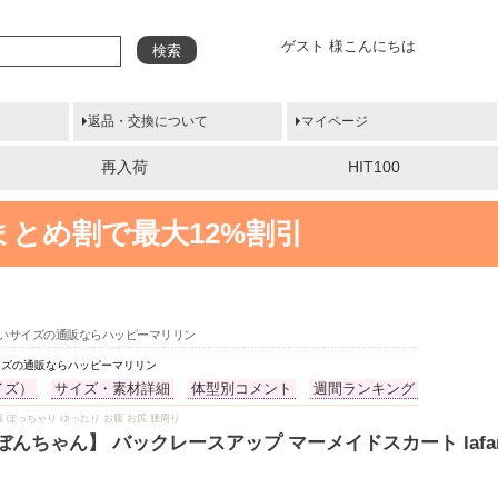
ゲスト 様こんにちは
検索
返品・交換について
マイページ
再入荷
HIT100
まとめ割で最大12%割引
 大きいサイズの通販ならハッピーマリリン
いサイズの通販ならハッピーマリリン
イズ）
サイズ・素材詳細
体型別コメント
週間ランキング
 春服 ぽっちゃり ゆったり お腹 お尻 腰周り
ちゃん】 バックレースアップ マーメイドスカート lafarf