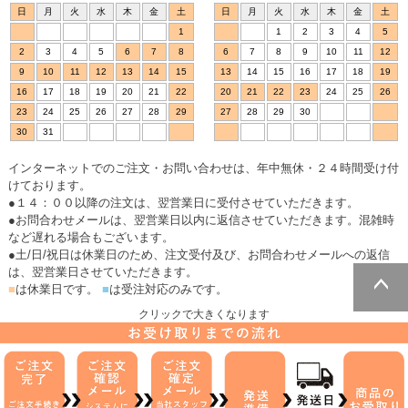
日
月
火
水
木
金
土
日
月
火
水
木
金
土
1
1
2
3
4
5
2
3
4
5
6
7
8
6
7
8
9
10
11
12
9
10
11
12
13
14
15
13
14
15
16
17
18
19
16
17
18
19
20
21
22
20
21
22
23
24
25
26
23
24
25
26
27
28
29
27
28
29
30
30
31
インターネットでのご注文・お問い合わせは、年中無休・２４時間受け付
けております。
●１４：００以降の注文は、翌営業日に受付させていただきます。
●お問合わせメールは、翌営業日以内に返信させていただきます。混雑時
など遅れる場合もございます。
●土/日/祝日は休業日のため、注文受付及び、お問合わせメールへの返信
は、翌営業日させていただきます。
■
は休業日です。
■
は受注対応のみです。
クリックで大きくなります
ページトッ
プへ