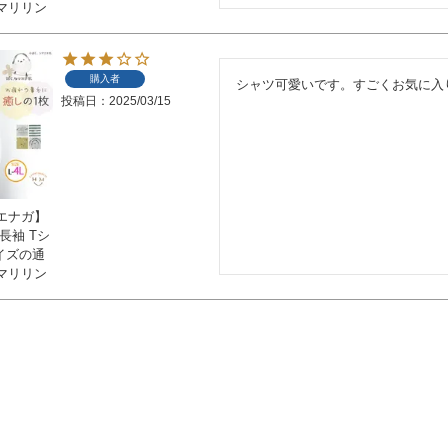
マリリン
購入者
シャツ可愛いです。すごくお気に入
投稿日
2025/03/15
エナガ】
長袖 Tシ
サイズの通
マリリン