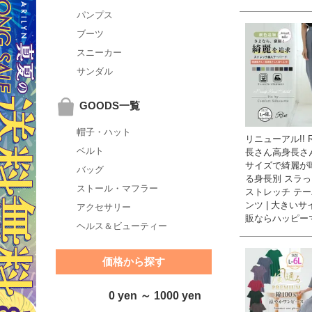
パンプス
ブーツ
スニーカー
サンダル
GOODS一覧
帽子・ハット
リニューアル!! R
ベルト
長さん高身長さ
サイズで綺麗が
バッグ
る身長別 スラ
ストール・マフラー
ストレッチ テ
ンツ | 大きい
アクセサリー
販ならハッピー
ヘルス＆ビューティー
価格から探す
0 yen ～ 1000 yen