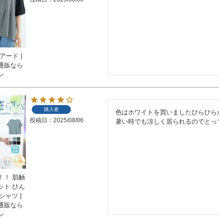
アード |
通販なら
ン
購入者
色はホワイトを買いましたひらひら
投稿日
2025/08/06
暑い時でも涼しく居られるのでとっ
！！ 肌触
ット ひん
シャツ |
通販なら
ン