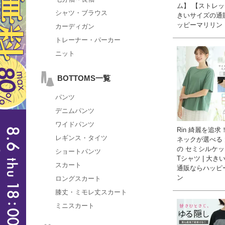
ム】 【ストレッチ
シャツ・ブラウス
きいサイズの通
ッピーマリリン
カーディガン
トレーナー・パーカー
ニット
BOTTOMS一覧
パンツ
デニムパンツ
ワイドパンツ
Rin 綺麗を追求
レギンス・タイツ
ネックが選べる
の セミシルケッ
ショートパンツ
Tシャツ | 大き
スカート
通販ならハッピ
ン
ロングスカート
膝丈・ミモレ丈スカート
ミニスカート