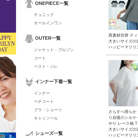
ONEPIECE一覧
チュニック
オールインワン
異素材切替 ティ
OUTER一覧
大きいサイズの
ハッピーマリリ
ジャケット・ブルゾン
コート
ベスト・ジレ
インナー下着一覧
インナー
ペチコート
ブラ・ショーツ
さらすべ滑らか
り自慢のシルケ
キャミソール
やり レース袖 T
大きいサイズの
シューズ一覧
ハッピーマリリ