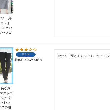
アム】綿
ウエスト
| 大きい
らハッピ
購入者
冷たくて履きやすいです。とっても
投稿日
2025/08/06
接触冷感
ウエストゴ
レッチ 美
ストレッ
サイズの通