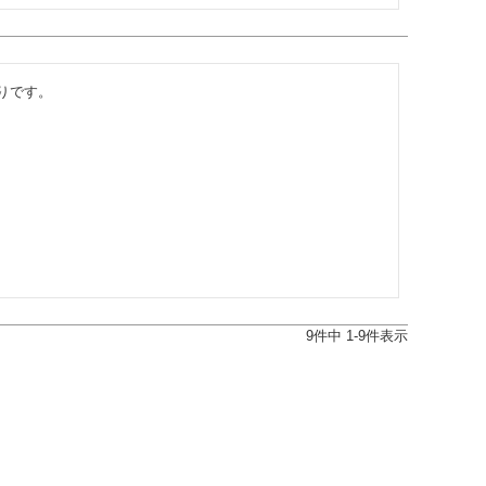
りです。
9
件中
1
-
9
件表示