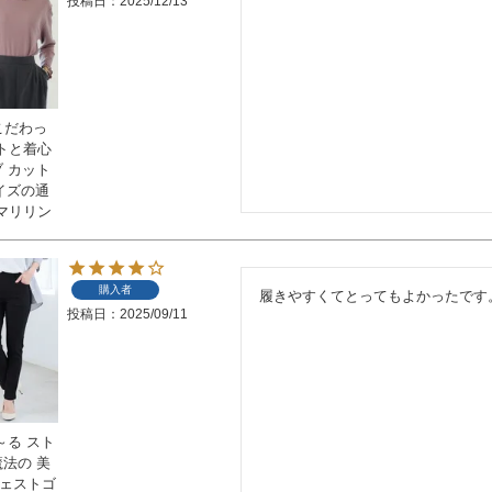
投稿日
2025/12/13
 こだわっ
トと着心
ブ カット
サイズの通
マリリン
購入者
履きやすくてとってもよかったです
投稿日
2025/09/11
～る スト
魔法の 美
ウェストゴ