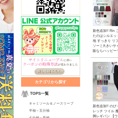
新色追加!! Rin
たのはシルエッ
地 すっきり リ
ソー | 大きい
販ならハッピー
カテゴリから探す
TOPS一覧
キャミソール＆ノースリーブ
新色追加!! のび
半袖～五分袖
レッチ ツイル 
脚レギパン 【
七分袖～長袖