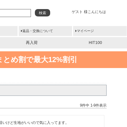
ゲスト 様こんにちは
検索
返品・交換について
マイページ
再入荷
HIT100
まとめ割で最大12%割引
9
件中
1
-
9
件表示
暗いけど生地がいいので気に入ってます。