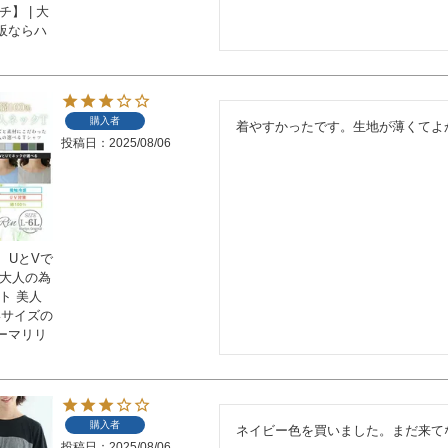
】 | 大
販ならハ
購入者
着やすかったです。生地が薄くてよ
投稿日
2025/08/06
！ UとVで
 大人の為
ト 美人
いサイズの
ーマリリ
購入者
ネイビー色を買いました。まだ来て
投稿日
2025/08/06