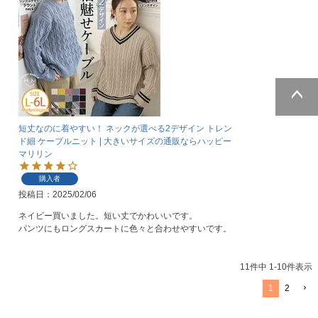
ページトッ
短丈なのに着やすい！ ネックが選べる2デザイン トレン
プへ
ド細 ケーブルニット | 大きいサイズの通販ならハッピー
マリリン
購入者
投稿日
2025/02/06
ネイビー買いました。短い丈でかわいいです。

パンツにもロングスカートに色々と合わせやすいです。
11
件中
1
-
10
件表示
1
2