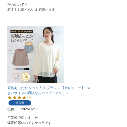
かわいいです

着丈もお尻くらいまで隠れます
裏地あったか タック入り ブラウス 【セレモニー】 | 大
きいサイズの通販ならハッピーマリリン
購入者
投稿日
2025/02/06
卒業式で使いました

体育館寒いのでよかったです