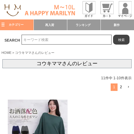
カテゴリー
再入荷
ランキング
新作
検索
SEARCH
HOME
コウキママさんのレビュー
コウキママさんのレビュー
11
件中
1
-
10
件表示
1
2