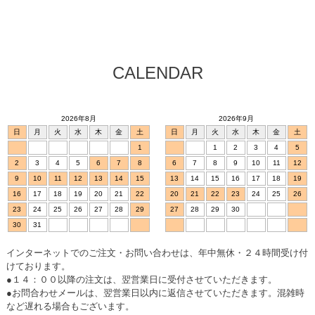
CALENDAR
2026年8月
2026年9月
日
月
火
水
木
金
土
日
月
火
水
木
金
土
1
1
2
3
4
5
2
3
4
5
6
7
8
6
7
8
9
10
11
12
9
10
11
12
13
14
15
13
14
15
16
17
18
19
16
17
18
19
20
21
22
20
21
22
23
24
25
26
23
24
25
26
27
28
29
27
28
29
30
30
31
インターネットでのご注文・お問い合わせは、年中無休・２４時間受け付
けております。
●１４：００以降の注文は、翌営業日に受付させていただきます。
●お問合わせメールは、翌営業日以内に返信させていただきます。混雑時
など遅れる場合もございます。