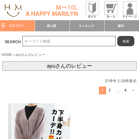
カテゴリー
再入荷
ランキング
新作
検索
SEARCH
HOME
ayuさんのレビュー
ayuさんのレビュー
37
件中
1
-
10
件表示
1
2
…
4