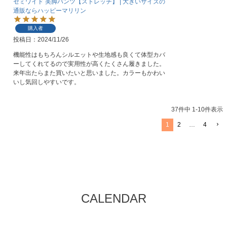
セミワイド 美脚パンツ【ストレッチ】 | 大きいサイズの
通販ならハッピーマリリン
購入者
投稿日
2024/11/26
機能性はもちろんシルエットや生地感も良くて体型カバ
ーしてくれてるので実用性が高くたくさん履きました。
来年出たらまた買いたいと思いました。カラーもかわい
いし気回しやすいです。
37
件中
1
-
10
件表示
1
2
…
4
CALENDAR