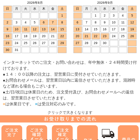
2026年8月
2026年9月
日
月
火
水
木
金
土
日
月
火
水
木
金
土
1
1
2
3
4
5
2
3
4
5
6
7
8
6
7
8
9
10
11
12
9
10
11
12
13
14
15
13
14
15
16
17
18
19
16
17
18
19
20
21
22
20
21
22
23
24
25
26
23
24
25
26
27
28
29
27
28
29
30
30
31
インターネットでのご注文・お問い合わせは、年中無休・２４時間受け付
けております。
●１４：００以降の注文は、翌営業日に受付させていただきます。
●お問合わせメールは、翌営業日以内に返信させていただきます。混雑時
など遅れる場合もございます。
●土/日/祝日は休業日のため、注文受付及び、お問合わせメールへの返信
は、翌営業日させていただきます。
■
は休業日です。
■
は受注対応のみです。
クリックで大きくなります