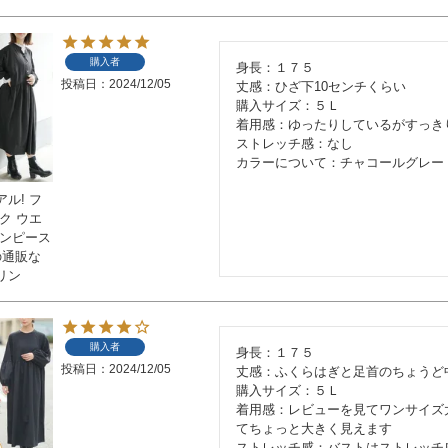
購入者
身長：１７５

投稿日
2024/12/05
丈感：ひざ下10センチくらい

購入サイズ：５Ｌ

着用感：ゆったりしているがすっきり
ストレッチ感：なし

カラーについて：チャコールグレー
ル! フ
ク ウエ
ワンピース
の通販な
リン
購入者
身長：１７５

投稿日
2024/12/05
丈感：ふくらはぎと足首のちょうど中
購入サイズ：５Ｌ

着用感：レビューを見てワンサイズ
てちょっと大きく見えます

ストレッチ感：バストはストレッチ感