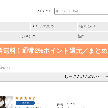
SEARCH
メールマガジン
お気に入り
ランキング
新作
送料無料！
通常2%ポイント還元／まとめ
んのレビュー
しーさんさんのレビュ
購入者
身長：１７５
