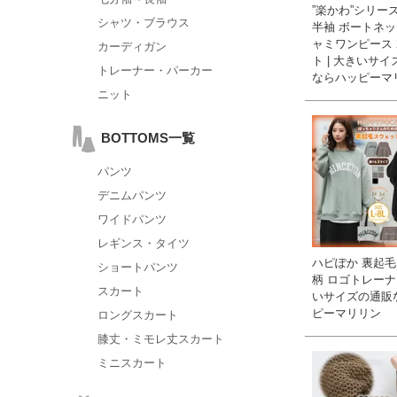
”楽かわ”シリー
シャツ・ブラウス
半袖 ボートネック
ャミワンピース 
カーディガン
ト | 大きいサ
トレーナー・パーカー
ならハッピーマ
ニット
BOTTOMS一覧
パンツ
デニムパンツ
ワイドパンツ
レギンス・タイツ
ハピぽか 裏起毛
ショートパンツ
柄 ロゴトレーナー
スカート
いサイズの通販
ピーマリリン
ロングスカート
膝丈・ミモレ丈スカート
ミニスカート