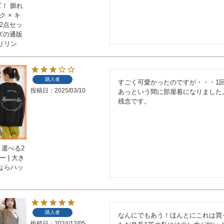
ズ！ 膨れ
 × キ
2点セッ
イズの通販
リリン
購入者
すごく可愛かったのですが・・・1回
投稿日
2025/03/10
あっという間に部屋着になりました。
残念です。
 選べる2
 | 大き
ならハッ
購入者
なんにでもあう！ほんとにこれは買
投稿日
2024/12/05