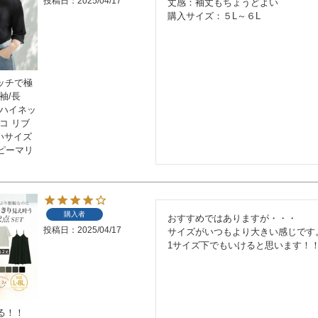
投稿日
2025/04/17
丈感：袖丈もちょうどよい

タッチで極
袖/長
チハイネッ
コ リブ
きいサイズ
ピーマリ
購入者
おすすめではありますが・・・

投稿日
2025/04/17
サイズがいつもより大きい感じです。
1サイズ下でもいけると思います！
る！！