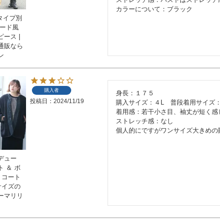
カラーについて：ブラック
タイプ別
ヤード風
ース |
通販なら
ン
購入者
身長：１７５

投稿日
2024/11/19
購入サイズ：４L　普段着用サイズ：４
着用感：若干小さ目、袖丈が短く感じ
ストレッチ感：なし

個人的にですがワンサイズ大きめの
デュー
 ＆ ボ
 コート
きいサイズの
ーマリリ