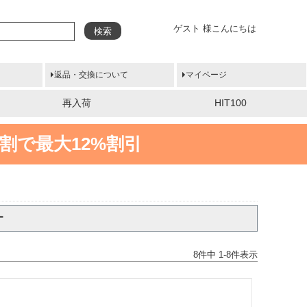
ゲスト 様こんにちは
検索
返品・交換について
マイページ
再入荷
HIT100
割で最大12%割引
ー
8
件中
1
-
8
件表示