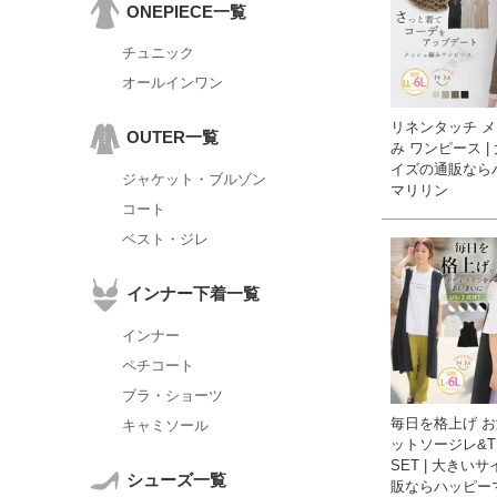
ONEPIECE一覧
チュニック
オールインワン
リネンタッチ 
OUTER一覧
み ワンピース |
イズの通販なら
ジャケット・ブルゾン
マリリン
コート
ベスト・ジレ
インナー下着一覧
インナー
ペチコート
ブラ・ショーツ
毎日を格上げ 
キャミソール
ットソージレ&
SET | 大きい
シューズ一覧
販ならハッピー