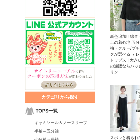
新色追加!! 綿
上の着心地 五分
袖・クルー/プ
クが選べる テレ
トップス | 大
の通販ならハッ
リン
カテゴリから探す
TOPS一覧
キャミソール＆ノースリーブ
半袖～五分袖
スポッと着られ
七分袖～長袖