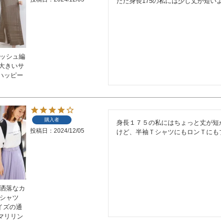
ただ身長175の私には少し丈が短い
メッシュ編
 大きいサ
ハッピー
購入者
身長１７５の私にはちょっと丈が短か
投稿日
2024/12/05
けど、半袖ＴシャツにもロンＴにも
お洒落なカ
Tシャツ
サイズの通
マリリン