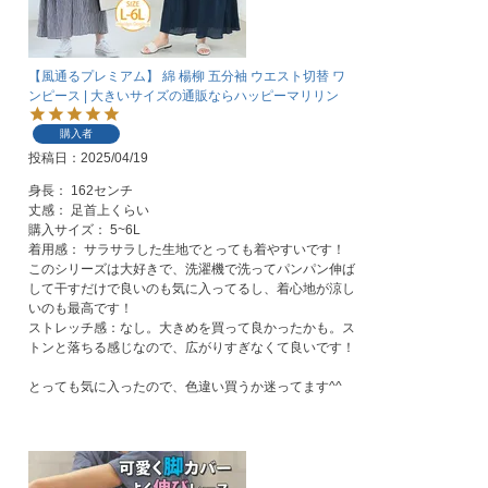
【風通るプレミアム】 綿 楊柳 五分袖 ウエスト切替 ワ
ンピース | 大きいサイズの通販ならハッピーマリリン
購入者
投稿日
2025/04/19
身長： 162センチ

丈感： 足首上くらい

購入サイズ： 5~6L

着用感： サラサラした生地でとっても着やすいです！
このシリーズは大好きで、洗濯機で洗ってパンパン伸ば
して干すだけで良いのも気に入ってるし、着心地が涼し
いのも最高です！

ストレッチ感：なし。大きめを買って良かったかも。ス
トンと落ちる感じなので、広がりすぎなくて良いです！

とっても気に入ったので、色違い買うか迷ってます^^