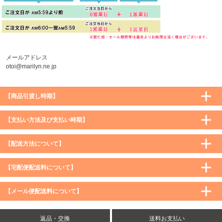
メールアドレス
otoi@marilyn.ne.jp
【商品引渡し時期】
【支払い方法及び支払い時期】
【配送方法について】
【宅配便配送料について】
購入価格 ／ 地域
通常
沖縄・離島など一部地域
【メール便配送料について】
5,900円（税込）未満
590円（税込）
1,200円（税込）
5,900円（税込）以上
購入価格 ／ 地域
全国一律
送料無料
返品・交換
送料お支払い