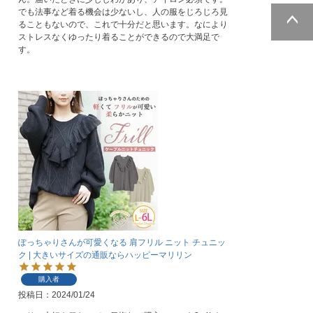
でも法事など着る機会は少ないし、人の服をじろじろ見
ることもないので、これで十分だと思います。なにより
ストレスなくゆったり着ることができるので大満足で
ページトッ
す。
プへ
ぽっちゃりさんが可愛くなる 肩フリル ニット チュニッ
ク | 大きいサイズの通販ならハッピーマリリン
購入者
投稿日
2024/01/24