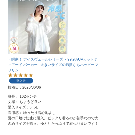
＜瞬寒！ アイスヴェールシリーズ＞ 99.9%UVカットテ
ィアード パーカー | 大きいサイズの通販ならハッピーマ
リリン
購入者
投稿日
2026/06/06
身長： 162センチ

丈感： ちょうど良い

購入サイズ：5~6L

着用感： ゆったり着心地よし

夏の日焼け防止に購入。ピッタリ着るのが苦手なので大
きめサイズを購入。ゆとりたっぷりで着心地良いです！