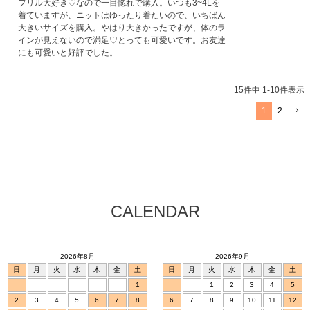
フリル大好き♡なので一目惚れで購入。いつも3~4Lを
着ていますが、ニットはゆったり着たいので、いちばん
大きいサイズを購入。やはり大きかったですが、体のラ
インが見えないので満足♡とっても可愛いです。お友達
にも可愛いと好評でした。
15
件中
1
-
10
件表示
1
2
CALENDAR
2026年8月
2026年9月
日
月
火
水
木
金
土
日
月
火
水
木
金
土
1
1
2
3
4
5
2
3
4
5
6
7
8
6
7
8
9
10
11
12