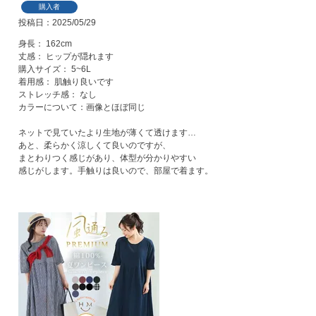
購入者
投稿日
2025/05/29
身長： 162cm

丈感： ヒップが隠れます

購入サイズ： 5~6L

着用感： 肌触り良いです

ストレッチ感： なし

カラーについて：画像とほぼ同じ

ネットで見ていたより生地が薄くて透けます…

あと、柔らかく涼しくて良いのですが、

まとわりつく感じがあり、体型が分かりやすい

感じがします。手触りは良いので、部屋で着ます。