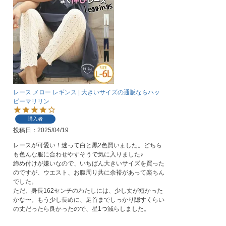
レース メロー レギンス | 大きいサイズの通販ならハッ
ピーマリリン
購入者
投稿日
2025/04/19
レースが可愛い！迷って白と黒2色買いました。どちら
も色んな服に合わせやすそうで気に入りました♪

締め付けが嫌いなので、いちばん大きいサイズを買った
のですが、ウエスト、お腹周り共に余裕があって楽ちん
でした。

ただ、身長162センチのわたしには、少し丈が短かった
かな〜。もう少し長めに、足首までしっかり隠すくらい
の丈だったら良かったので、星1つ減らしました。