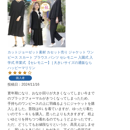
カットジョーゼット素材 カセット売り ジャケット ワン
ピース スカート ブラウス パンツ セレモニー 入園式 入
学式 卒業式 【セレモニー】 | 大きいサイズの通販なら
ハッピーマリリン
購入者
投稿日
2024/11/16
更年期になり、おなか回りが大きくなってしまい今まで
のブラックフォーマルがきつくなってしまったため、

手持ちのワンピースの上に羽織るようにジャケットを購
入しました。普段は4Ｌを着ていますが、ゆったり着た
いので５～６Ｌを購入。思ったよりも大きすぎず、程よ
いゆとりを持ちつつ着れるのでちょうどよかったです。

ただ、どうしてもお値段なりというか、高見えはしませ
ん。届いたときに少ししわがあり、アイロン必須です。