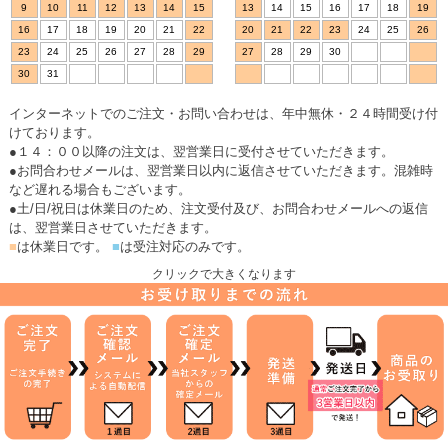
9
10
11
12
13
14
15
13
14
15
16
17
18
19
16
17
18
19
20
21
22
20
21
22
23
24
25
26
23
24
25
26
27
28
29
27
28
29
30
30
31
インターネットでのご注文・お問い合わせは、年中無休・２４時間受け付
けております。
●１４：００以降の注文は、翌営業日に受付させていただきます。
●お問合わせメールは、翌営業日以内に返信させていただきます。混雑時
など遅れる場合もございます。
●土/日/祝日は休業日のため、注文受付及び、お問合わせメールへの返信
は、翌営業日させていただきます。
■
は休業日です。
■
は受注対応のみです。
クリックで大きくなります