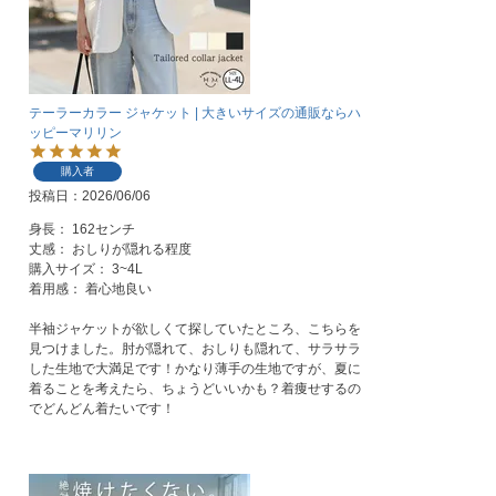
テーラーカラー ジャケット | 大きいサイズの通販ならハ
ッピーマリリン
購入者
投稿日
2026/06/06
身長： 162センチ

丈感： おしりが隠れる程度

購入サイズ： 3~4L

着用感： 着心地良い

半袖ジャケットが欲しくて探していたところ、こちらを
見つけました。肘が隠れて、おしりも隠れて、サラサラ
した生地で大満足です！かなり薄手の生地ですが、夏に
着ることを考えたら、ちょうどいいかも？着痩せするの
でどんどん着たいです！   