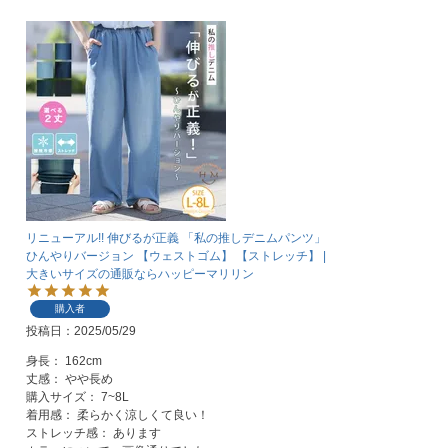
リニューアル!! 伸びるが正義 「私の推しデニムパンツ」
ひんやりバージョン 【ウェストゴム】 【ストレッチ】 |
大きいサイズの通販ならハッピーマリリン
購入者
投稿日
2025/05/29
身長： 162cm

丈感： やや長め

購入サイズ： 7~8L

着用感： 柔らかく涼しくて良い！

ストレッチ感： あります
