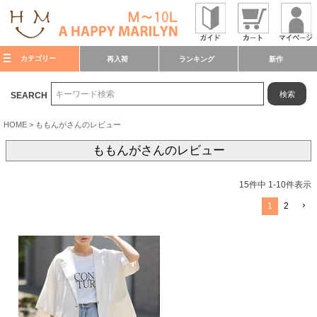
カテゴリー
再入荷
ランキング
新作
検索
SEARCH
HOME
ももんがさんのレビュー
ももんがさんのレビュー
15
件中
1
-
10
件表示
1
2