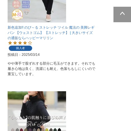
ページトッ
新色追加!! のび～る ストレッチ ツイル 魔法の 美脚レギ
プへ
パン 【ウェストゴム】 【ストレッチ】 | 大きいサイズ
の通販ならハッピーマリリン
購入者
投稿日
2025/03/14
やや薄手で股ずれする部分に毛玉ができます。それでも
履き心地は良く、洗濯にも耐え、色落ちもしにくいので
重宝しています。