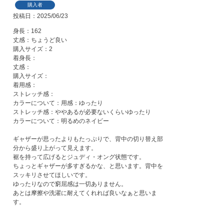
購入者
投稿日
2025/06/23
身長：162

丈感：ちょうど良い

購入サイズ：2

着身長：

丈感：

購入サイズ：

着用感：

ストレッチ感：

カラーについて：用感：ゆったり

ストレッチ感：ややあるが必要ないくらいゆったり

カラーについて：明るめのネイビー

ギャザーが思ったよりもたっぷりで、背中の切り替え部
分から盛り上がって見えます。

裾を持って広げるとジュディ・オング状態です。

ちょっとギャザーが多すぎるかな、と思います。背中を
スッキリさせてほしいです。

ゆったりなので窮屈感は一切ありません。

あとは摩擦や洗濯に耐えてくれれば良いなぁと思いま