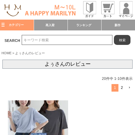
カテゴリー
再入荷
ランキング
新作
検索
SEARCH
HOME
よぅさんのレビュー
よぅさんのレビュー
20
件中
1
-
10
件表示
1
2