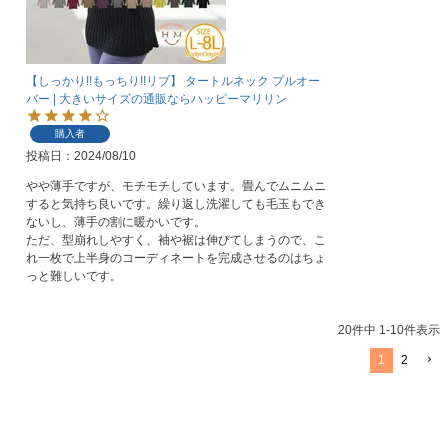
【しっかり!!もっちり!!リブ】 タートルネック プルオー
バー | 大きいサイズの通販ならハッピーマリリン
購入者
投稿日
2024/08/10
やや薄手ですが、モチモチしています。畳んでムニムニ
すると気持ち良いです。繰り返し洗濯しても毛玉もでき
ないし、薄手の割に暖かいです。

ただ、型崩れしやすく、袖や裾は伸びてしまうので、こ
れ一枚で上半身のコーディネートを完成させるのはちょ
っと難しいです。
20
件中
1
-
10
件表示
1
2