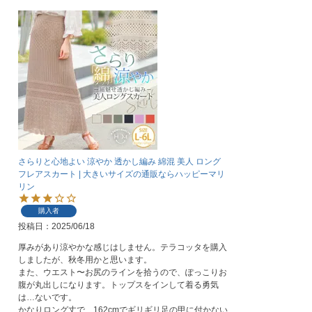
さらりと心地よい 涼やか 透かし編み 綿混 美人 ロング
フレアスカート | 大きいサイズの通販ならハッピーマリ
リン
購入者
投稿日
2025/06/18
厚みがあり涼やかな感じはしません。テラコッタを購入
しましたが、秋冬用かと思います。

また、ウエスト〜お尻のラインを拾うので、ぽっこりお
腹が丸出しになります。トップスをインして着る勇気
は…ないです。

かなりロング丈で、162cmでギリギリ足の甲に付かない