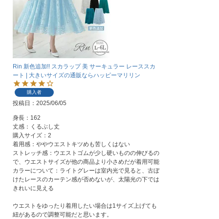
Rin 新色追加!! スカラップ 美 サーキュラー レーススカ
ート | 大きいサイズの通販ならハッピーマリリン
購入者
投稿日
2025/06/05
身長：162

丈感：くるぶし丈

購入サイズ：2

着用感：ややウエストキツめも苦しくはない

ストレッチ感：ウエストゴムが少し硬いものの伸びるの
で、ウエストサイズが他の商品より小さめだが着用可能

カラーについて：ライトグレーは室内光で見ると、古ぼ
けたレースのカーテン感が否めないが、太陽光の下では
きれいに見える

ウエストをゆったり着用したい場合は1サイズ上げても
紐があるので調整可能だと思います。
