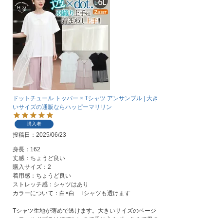
ドットチュール トッパー × Tシャツ アンサンブル | 大き
いサイズの通販ならハッピーマリリン
購入者
投稿日
2025/06/23
身長：162

丈感：ちょうど良い

購入サイズ：2

着用感：ちょうど良い

ストレッチ感：シャツはあり

カラーについて：白×白　Tシャツも透けます

Tシャツ生地が薄めで透けます。大きいサイズのベージ