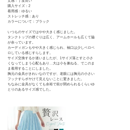
丈感：丁度良い

購入サイズ：2

着用感：ゆるい

ストレッチ感：あり

カラーについて：ブラック

いつものサイズではやや大きく感じました。

タンクトップの襟ぐりは広く、アームホールも広くて脇
が余っています。

カーディガンもやや大きく感じられ、袖口は少しベロベ
ロしている感じすらします。

サイズ交換するか迷いましたが、1サイズ落とすと小さ
くなってしまう心配もあり…大は小を兼ねる、でこのま
ま着用することにしました。

胸元の金具がきれいなのですが、老眼には胸元の小さい
フックすらボヤけて見えないことに驚きました。

ちなみに金具がなくても余裕で前が閉められるくらいゆ
とりのあるサイズ感でした。