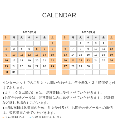
CALENDAR
2026年8月
2026年9月
日
月
火
水
木
金
土
日
月
火
水
木
金
土
1
1
2
3
4
5
2
3
4
5
6
7
8
6
7
8
9
10
11
12
9
10
11
12
13
14
15
13
14
15
16
17
18
19
16
17
18
19
20
21
22
20
21
22
23
24
25
26
23
24
25
26
27
28
29
27
28
29
30
30
31
インターネットでのご注文・お問い合わせは、年中無休・２４時間受け付
けております。
●１４：００以降の注文は、翌営業日に受付させていただきます。
●お問合わせメールは、翌営業日以内に返信させていただきます。混雑時
など遅れる場合もございます。
●土/日/祝日は休業日のため、注文受付及び、お問合わせメールへの返信
は、翌営業日させていただきます。
■
は休業日です。
■
は受注対応のみです。