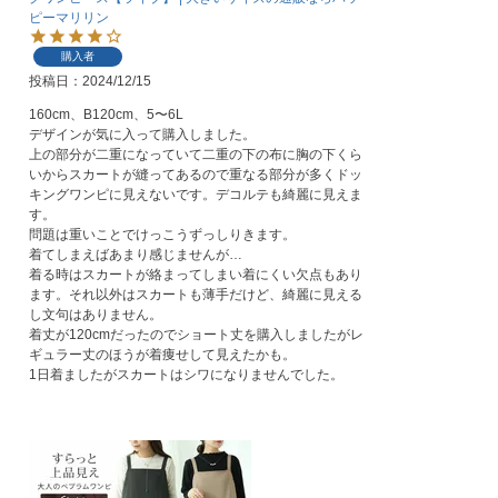
ピーマリリン
購入者
投稿日
2024/12/15
160cm、B120cm、5〜6L

デザインが気に入って購入しました。

上の部分が二重になっていて二重の下の布に胸の下くら
いからスカートが縫ってあるので重なる部分が多くドッ
キングワンピに見えないです。デコルテも綺麗に見えま
す。

問題は重いことでけっこうずっしりきます。

着てしまえばあまり感じませんが…

着る時はスカートが絡まってしまい着にくい欠点もあり
ます。それ以外はスカートも薄手だけど、綺麗に見える
し文句はありません。

着丈が120cmだったのでショート丈を購入しましたがレ
ギュラー丈のほうが着痩せして見えたかも。

1日着ましたがスカートはシワになりませんでした。