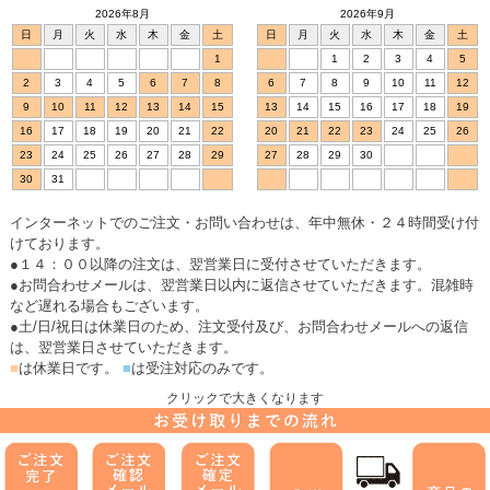
2026年8月
2026年9月
日
月
火
水
木
金
土
日
月
火
水
木
金
土
1
1
2
3
4
5
2
3
4
5
6
7
8
6
7
8
9
10
11
12
9
10
11
12
13
14
15
13
14
15
16
17
18
19
16
17
18
19
20
21
22
20
21
22
23
24
25
26
23
24
25
26
27
28
29
27
28
29
30
30
31
インターネットでのご注文・お問い合わせは、年中無休・２４時間受け付
けております。
●１４：００以降の注文は、翌営業日に受付させていただきます。
●お問合わせメールは、翌営業日以内に返信させていただきます。混雑時
など遅れる場合もございます。
●土/日/祝日は休業日のため、注文受付及び、お問合わせメールへの返信
は、翌営業日させていただきます。
■
は休業日です。
■
は受注対応のみです。
クリックで大きくなります