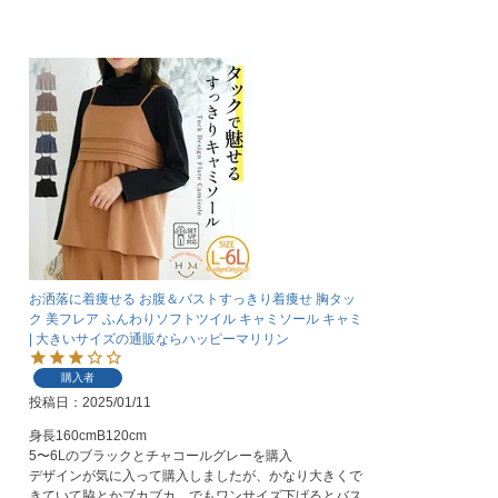
お洒落に着痩せる お腹＆バストすっきり着痩せ 胸タッ
ク 美フレア ふんわりソフトツイル キャミソール キャミ
| 大きいサイズの通販ならハッピーマリリン
購入者
投稿日
2025/01/11
身長160cmB120cm

5〜6Lのブラックとチャコールグレーを購入

デザインが気に入って購入しましたが、かなり大きくで
きていて脇とかブカブカ…でもワンサイズ下げるとバス