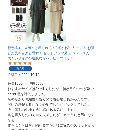
新色追加!! スポッと着られる！ ”楽かわ”シリーズ！ お腹
とお尻を自然と隠す！ セットアップ見え ジャンスカ |
大きいサイズの通販ならハッピーマリリン
購入者
投稿日
2024/10/12
身長160cm、胸囲120cm

おすすめサイズは3〜4Lでしたが、胸が目立つのが嫌で
5〜6L黒を購入しました。

余裕があり伸縮性もあるので着心地は良かったです。

肩紐の調整金具がなく心配でしたがピッタリでした。

少し薄手の生地で透け感がある気がします。

黒を購入したので大丈夫でしたが、カーキだと気になる
かも…

丈もふくらはぎが隠れますが、後に深めのスリットが入