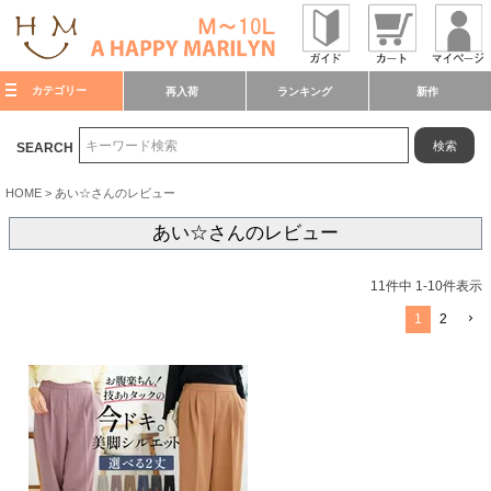
カテゴリー
再入荷
ランキング
新作
検索
SEARCH
HOME
あい☆さんのレビュー
あい☆さんのレビュー
11
件中
1
-
10
件表示
1
2