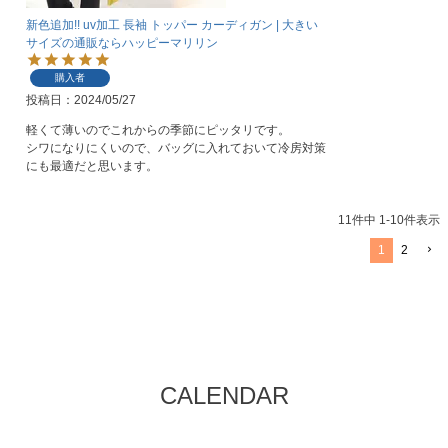
新色追加!! uv加工 長袖 トッパー カーディガン | 大きい
サイズの通販ならハッピーマリリン
購入者
投稿日
2024/05/27
軽くて薄いのでこれからの季節にピッタリです。

シワになりにくいので、バッグに入れておいて冷房対策
にも最適だと思います。
11
件中
1
-
10
件表示
1
2
CALENDAR