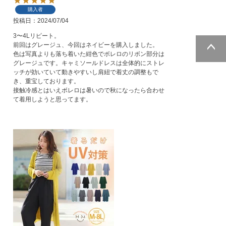
購入者
投稿日
2024/07/04
3〜4Lリピート。

前回はグレージュ、今回はネイビーを購入しました。

色は写真よりも落ち着いた紺色でボレロのリボン部分は
グレージュです。キャミソールドレスは全体的にストレ
ページトッ
ッチが効いていて動きやすいし肩紐で着丈の調整もで
プへ
き、重宝しております。

接触冷感とはいえボレロは暑いので秋になったら合わせ