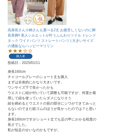
高身長さん小柄さんも選べる2丈 お腹苦しくないのに脚
長美脚!! 美人シルエットが叶うふんわりツイル トレンド
タック ワイドパンツ ストレートパンツ | 大きいサイズ
の通販ならハッピーマリリン
購入者
投稿日
2025/01/11
身長160cm

チャコールグレーのショート丈を購入

まずは全体的にかなり大きいです。

ワンサイズ下で良かったかも

ウエストに紐が付いていて調整も可能ですが、何度か着
用して紐を使っていたらダメになりそう

紐を締めるとウエストの前の部分にシワができてみっと
もないのでまだ総ゴムのほうが良かったのでは？と思い
ます。

身長160cmですがショート丈でも足の甲にかかる程度の
長さでした。
