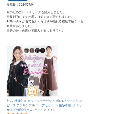
投稿日
2024/07/04
娘のためにLL〜3Lサイズを購入しました。

身長167cmですが着丈は短すぎず着られました。

160cmの私が着てもふくらはぎが隠れる程度で袖ぐりも
余裕がありました。

自分の分も色違いで購入するつもりです。
3つの機能付き カットジョーゼット ボレロ×キャミワン
ピース アンサンブル コーデセット uv 接触冷感 | 大きい
サイズの通販ならハッピーマリリン