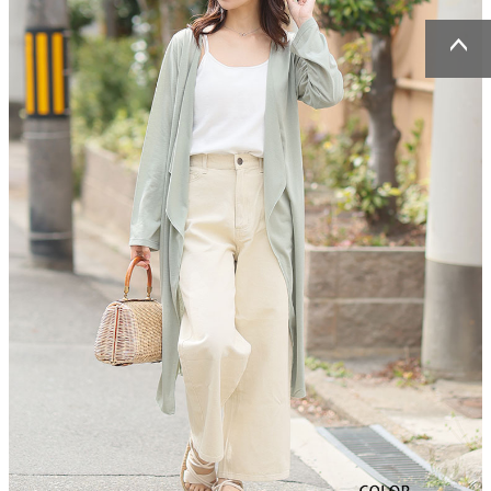
ページトッ
ページトッ
プへ
プへ