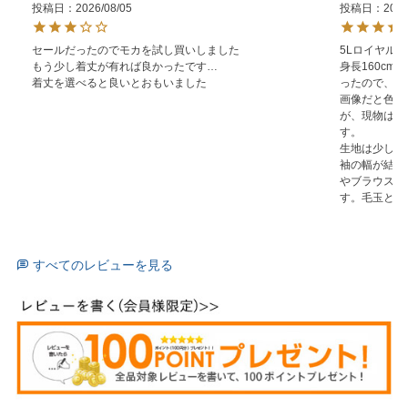
投稿日
2026/08/05
投稿日
2026
セールだったのでモカを試し買いしました

5Lロイヤルブ
もう少し着丈が有れば良かったです…

身長160c
着丈を選べると良いとおもいました
ったので、5L
画像だと色味
が、現物はち
す。

生地は少し薄
袖の幅が結構
やブラウスの
す。毛玉とか
すべてのレビューを見る