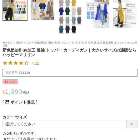
カーデガン 羽織り アウター 紫外線対策 日焼け対策 UVカット LL 3L 4L 5L 6L 7L 8L 夏 夏物 夏服 夏用 ぽっちゃり ゆったり
お腹
新色追加!! uv加工 長袖 トッパー カーディガン | 大きいサイズの通販なら
ハッピーマリリン
4.22
商品番号
753110
HIT100
1,390
¥
税込
[
25
ポイント進呈 ]
カラー
サイズ
△
残りわずかです。
✕
ただいま在庫がございません