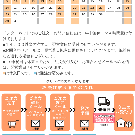
9
10
11
12
13
14
15
13
14
15
16
17
18
19
16
17
18
19
20
21
22
20
21
22
23
24
25
26
23
24
25
26
27
28
29
27
28
29
30
30
31
インターネットでのご注文・お問い合わせは、年中無休・２４時間受け付
けております。
●１４：００以降の注文は、翌営業日に受付させていただきます。
●お問合わせメールは、翌営業日以内に返信させていただきます。混雑時
など遅れる場合もございます。
●土/日/祝日は休業日のため、注文受付及び、お問合わせメールへの返信
は、翌営業日させていただきます。
■
は休業日です。
■
は受注対応のみです。
クリックで大きくなります