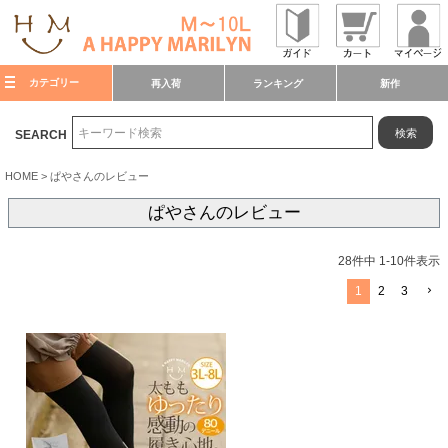
カテゴリー
再入荷
ランキング
新作
検索
SEARCH
HOME
ぱやさんのレビュー
ぱやさんのレビュー
28
件中
1
-
10
件表示
1
2
3