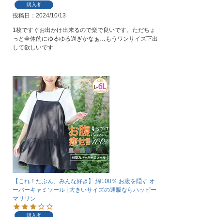
購入者
投稿日
2024/10/13
1枚ですぐお出かけ出来るので楽で良いです。ただちょ
っと全体的にゆるゆる過ぎかなぁ…もうワンサイズ下出
して欲しいです
【これ！たぶん、みんな好き】 綿100％ お腹を隠す オ
ーバーキャミソール | 大きいサイズの通販ならハッピー
マリリン
購入者