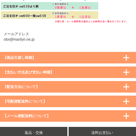
メールアドレス
otoi@marilyn.ne.jp
【商品引渡し時期】
【支払い方法及び支払い時期】
【配送方法について】
【宅配便配送料について】
購入価格 ／ 地域
通常
沖縄・離島など一部地域
【メール便配送料について】
5,900円（税込）未満
590円（税込）
1,200円（税込）
5,900円（税込）以上
購入価格 ／ 地域
全国一律
送料無料
返品・交換
送料お支払い
8,500円（税込）以上
無料