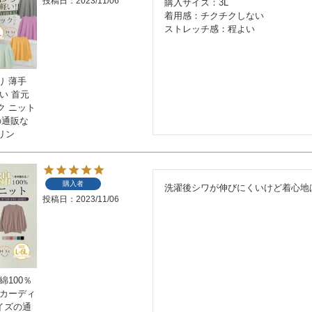
投稿日
2023/11/06
購入サイズ：3L

着用感：チクチクしない

ストレッチ感：程よい
り 薄手
い 首元
ク ニット
の通販な
リン
購入者
洗濯後シワが伸びにくいけど着心地
投稿日
2023/11/06
綿100％
 カーディ
サイズの通