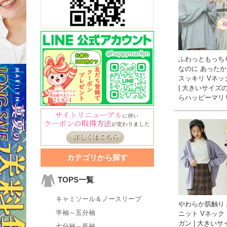
ふわっともっち
なのに あったか
スッキリ Vネッ
| 大きいサイズ
らハッピーマリ
カテゴリから探す
TOPS一覧
キャミソール＆ノースリーブ
やわらか肌触り 
半袖～五分袖
ニット Vネック
ガン | 大きい
七分袖～長袖