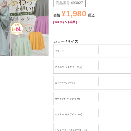
商品番号
493027
¥
1,980
価格
税込
[
126
ポイント進呈 ]
カラー
サイズ
ブラック
アイボリー(タグベージュ)
スモーキーパープル
カーキグレー(タグモカ)
マスタード(タグイエロー)
ミントグリーン(タググリーン)