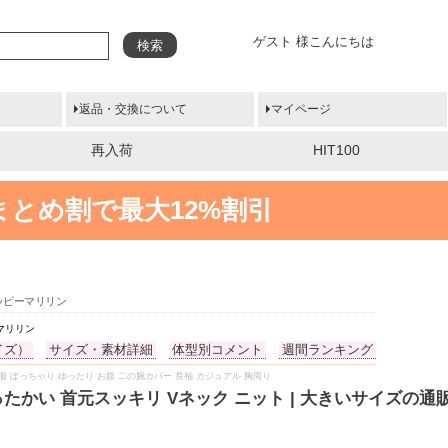
ゲスト 様こんにちは
検索
返品・交換について
マイページ
再入荷
HIT100
まとめ割で最大12%割引
ハッピーマリリン
マリリン
イズ）
サイズ・素材詳細
体型別コメント
週間ランキング
冬物 冬服 ぽっちゃり ゆったり お腹 二の腕カバー 長袖 カジュアル 胸周り
ったかい 首元スッキリ Vネック ニット | 大きいサイズの