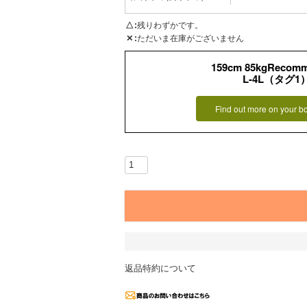
△
残りわずかです。
✕
ただいま在庫がございません
159cm 85kgRecom
L-4L（タグ1
Find out more on your b
返品特約について