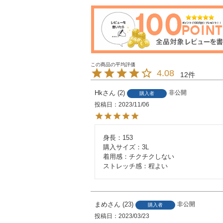
4.08
12
Hk
2
非公開
購入者
投稿日
2023/11/06
身長：153

購入サイズ：3L

着用感：チクチクしない

ストレッチ感：程よい
まめ
23
非公開
購入者
投稿日
2023/03/23