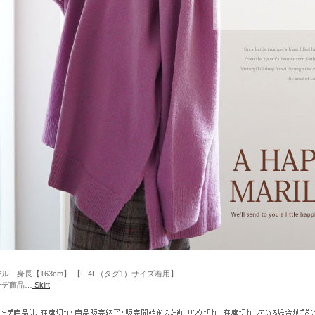
ル 身長【163cm】 【L-4L（タグ1）サイズ着用】
ーデ商品…
Skirt