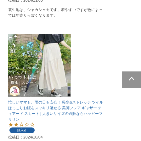
投稿日
2024/11/05
裏生地は、シャカシャカです。着やすいですが色によっ
ては年寄りっぽくなります。
ページトッ
プへ
忙しいママも、雨の日も安心！ 撥水&ストレッチ ツイル
ぽっこりお腹をスッキリ魅せる 美脚フレア ギャザー テ
ィアード スカート | 大きいサイズの通販ならハッピーマ
リリン
購入者
投稿日
2024/10/04