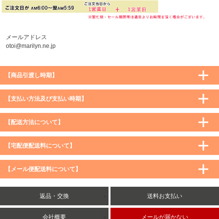
メールアドレス
otoi@marilyn.ne.jp
【商品引渡し時期】
【支払い方法及び支払い時期】
【配送方法について】
【宅配便配送料について】
購入価格 ／ 地域
通常
沖縄・離島など一部地域
【メール便配送料について】
5,900円（税込）未満
590円（税込）
1,200円（税込）
5,900円（税込）以上
購入価格 ／ 地域
全国一律
送料無料
返品・交換
送料お支払い
8,500円（税込）以上
無料
5,900円（税込）未満
260円（税込）
5,900円（税込）以上
送料無料
会社概要
メールが届かない