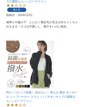
ズの通販ならハッピーマリリン
購入者
投稿日
2024/12/22
袖周りや脇の下、とにかく裏起毛の毛玉がめちゃくちゃ
おちます！ロゴは可愛いし、着やすいのに残念。
Rin いつだって綺麗！ 染みない！ 美人な 撥水 ダンボー
ル ジップパーカー スウェット | 大きいサイズの通販な
らハッピーマリリン