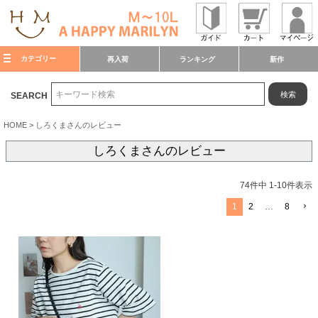
カテゴリー
再入荷
ランキング
新作
検索
SEARCH
HOME
しろくまさんのレビュー
しろくまさんのレビュー
74
件中
1
-
10
件表示
1
2
…
8