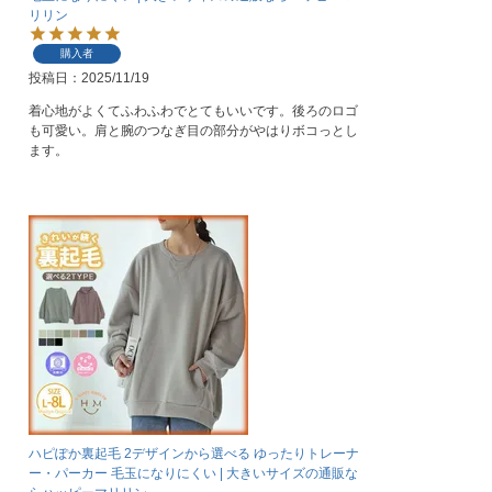
リリン
購入者
投稿日
2025/11/19
着心地がよくてふわふわでとてもいいです。後ろのロゴ
も可愛い。肩と腕のつなぎ目の部分がやはりボコっとし
ます。
ハピぽか裏起毛 2デザインから選べる ゆったりトレーナ
ー・パーカー 毛玉になりにくい | 大きいサイズの通販な