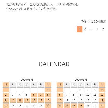
丈が長すぎます…こんなに足長い人…パリコレモデルし
かいないでしょ笑ってくらい引きずる。
74
件中
1
-
10
件表示
1
2
…
8
CALENDAR
2026年8月
2026年9月
日
月
火
水
木
金
土
日
月
火
水
木
金
土
1
1
2
3
4
5
2
3
4
5
6
7
8
6
7
8
9
10
11
12
9
10
11
12
13
14
15
13
14
15
16
17
18
19
16
17
18
19
20
21
22
20
21
22
23
24
25
26