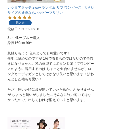
カシミアタッチ 2way ランダム リブ ワンピース | 大きい
サイズの通販ならハッピーマリリン
購入者
投稿日
2022/12/16
3L～4Lーブルー購入

身長160cm.90㌔

肌触りもよく 色もとっても可愛いです！

生地は薄めなのですが 1枚で着るものではないので全然
きになりません。私の体型ではボタンを閉じてワンピー
スのように着用するのは ちょっと似合いませんが、ロ
ングカーディガンとしてはかなり良いと思います！ぽわ
んとした袖も可愛い！

ただ、届いた時に袋が開いていたためか、わかりません
が ちょっと匂いがしました…そんなに強い匂いではな
かったので、出しておけば消えていくと思います。