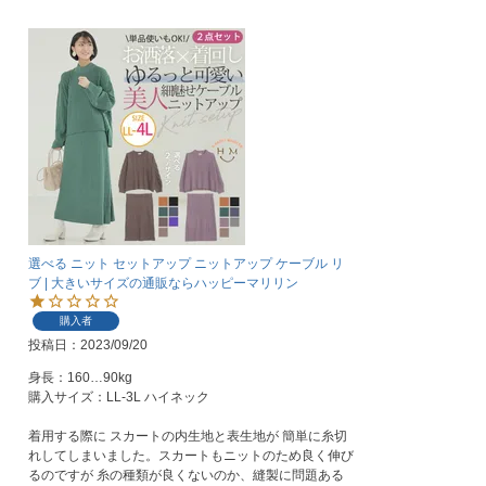
選べる ニット セットアップ ニットアップ ケーブル リ
ブ | 大きいサイズの通販ならハッピーマリリン
購入者
投稿日
2023/09/20
身長：160…90kg

購入サイズ：LL-3L ハイネック

着用する際に スカートの内生地と表生地が 簡単に糸切
れしてしまいました。スカートもニットのため良く伸び
るのですが 糸の種類が良くないのか、縫製に問題ある