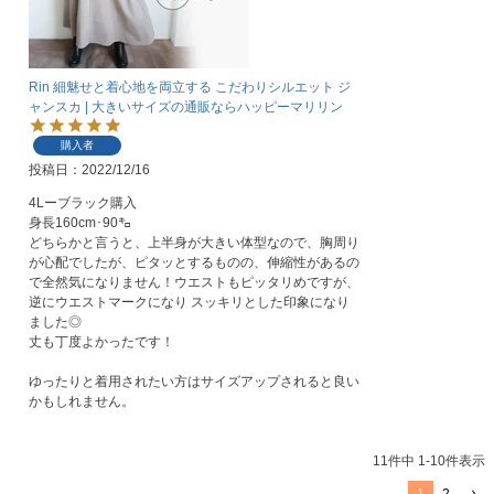
Rin 細魅せと着心地を両立する こだわりシルエット ジ
ャンスカ | 大きいサイズの通販ならハッピーマリリン
購入者
投稿日
2022/12/16
4Lーブラック購入

身長160cm･90㌔

どちらかと言うと、上半身が大きい体型なので、胸周り
が心配でしたが、ピタッとするものの、伸縮性があるの
で全然気になりません！ウエストもピッタリめですが、
逆にウエストマークになり スッキリとした印象になり
ました◎

丈も丁度よかったです！

ゆったりと着用されたい方はサイズアップされると良い
かもしれません。
11
件中
1
-
10
件表示