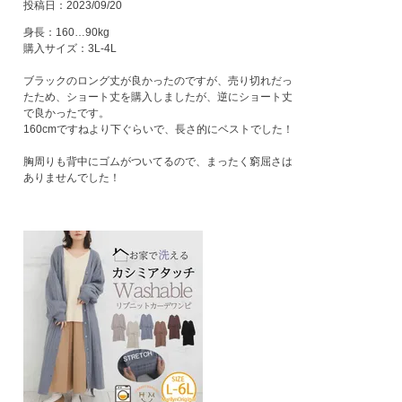
投稿日
2023/09/20
身長：160…90kg

購入サイズ：3L-4L

ブラックのロング丈が良かったのですが、売り切れだっ
たため、ショート丈を購入しましたが、逆にショート丈
で良かったです。

160cmですねより下ぐらいで、長さ的にベストでした！

胸周りも背中にゴムがついてるので、まったく窮屈さは