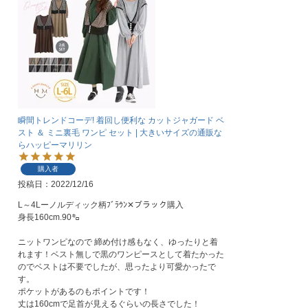
瞬間トレンドコーデ! 着回し便利な カットジャガード ベ
スト ＆ ミニ裏毛 ワンピ セット | 大きいサイズの通販な
らハッピーマリリン
購入者
投稿日
2022/12/16
L～4Lーノルディック柄ﾌﾞﾗｳﾝ‪‪✕‬ブラック購入

身長160cm.90㌔

ニットワンピなので 締め付け感もなく、ゆったりと着
れます！ベスト無しで黒のワンピースとして着たかった
のでベストは不要でしたが、思ったより可愛かったで
す。

ポケットがあるのもポイントです！

丈は160cmで足首が見えるぐらいの長さでした！
