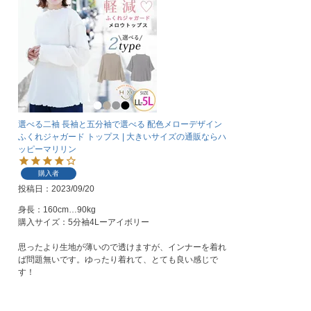
選べる二袖 長袖と五分袖で選べる 配色メローデザイン
ふくれジャガード トップス | 大きいサイズの通販ならハ
ッピーマリリン
購入者
投稿日
2023/09/20
身長：160cm…90kg

購入サイズ：5分袖4Lーアイボリー

思ったより生地が薄いので透けますが、インナーを着れ
ば問題無いです。ゆったり着れて、とても良い感じで
す！