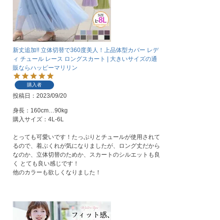
新丈追加!! 立体切替で360度美人！上品体型カバー レデ
ィ チュール レース ロングスカート | 大きいサイズの通
販ならハッピーマリリン
購入者
投稿日
2023/09/20
身長：160cm…90kg

購入サイズ：4L-6L

とっても可愛いです！たっぷりとチュールが使用されて
るので、着ぶくれが気になりましたが、ロング丈だから
なのか、立体切替のためか、スカートのシルエットも良
く とても良い感じです！

他のカラーも欲しくなりました！