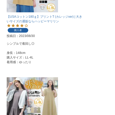
【USAコットン180ｇ】プリントT (カレッジver) | 大き
いサイズの通販ならハッピーマリリン
購入者
投稿日
2023/08/30
シンプルで着回し◎

身長：148cm

購入サイズ：LL-4L

着用感：ゆったり