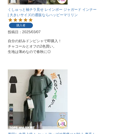
くしゅっと袖チラ見せ レインボー ジャガード インナー
| 大きいサイズの通販ならハッピーマリリン
購入者
投稿日
2025/03/07
自分の好みドンピシャで即購入！

チャコールとオフの2色買い。

生地は薄めなので春秋に◎