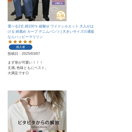
選べる2丈 綿100％ 細魅せ ワイドシルエット 大人がは
ける 綺麗め カーブ デニムパンツ | 大きいサイズの通販
ならハッピーマリリン
購入者
投稿日
2025/03/07
まず形が可愛い！！！

丈感､色味ともにベスト。

大満足です◎