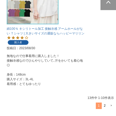
ページトッ
プへ
綿100％ キシリトール加工 接触冷感 アームホールがな
い Ｔシャツ | 大きいサイズの通販ならハッピーマリリン
購入者
投稿日
2023/08/30
無地なので仕事着用に購入しました！

接触冷感なのでひんやりしていて､汗をかいても着心地
◎

身長：148cm

購入サイズ：3L-4L

着用感：とてもゆったり
13
件中
1
-
10
件表示
1
2