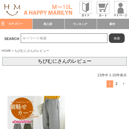
カテゴリー
再入荷
ランキング
新作
検索
SEARCH
HOME
ちびむにさんのレビュー
ちびむにさんのレビュー
13
件中
1
-
10
件表示
1
2