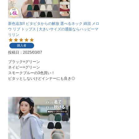
新色追加!! ピタピタからの解放 選べるネック 綿混 メロ
ウ リブ トップス | 大きいサイズの通販ならハッピーマ
リリン
購入者
投稿日
2025/03/07
ブラック×グリーン

ネイビー×グリーン

スモークブルーの3色買い！

ピタッとしないけどインナーにも良き◎