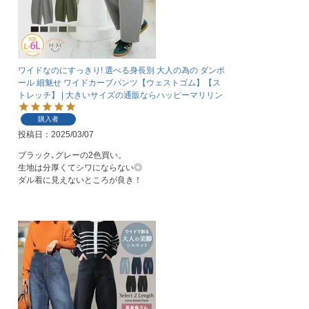
ワイドなのにすっきり! 選べる身長別 大人の為の ダンボ
ール 細魅せ ワイドカーブパンツ【ウェストゴム】【ス
トレッチ】 | 大きいサイズの通販ならハッピーマリリン
購入者
投稿日
2025/03/07
ブラック､グレーの2色買い。

生地は分厚くてシワにならない◎

ダル着に見えないところが良き！