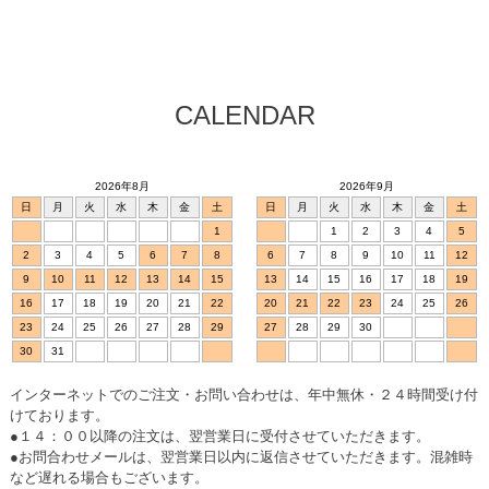
CALENDAR
2026年8月
2026年9月
日
月
火
水
木
金
土
日
月
火
水
木
金
土
1
1
2
3
4
5
2
3
4
5
6
7
8
6
7
8
9
10
11
12
9
10
11
12
13
14
15
13
14
15
16
17
18
19
16
17
18
19
20
21
22
20
21
22
23
24
25
26
23
24
25
26
27
28
29
27
28
29
30
30
31
インターネットでのご注文・お問い合わせは、年中無休・２４時間受け付
けております。
●１４：００以降の注文は、翌営業日に受付させていただきます。
●お問合わせメールは、翌営業日以内に返信させていただきます。混雑時
など遅れる場合もございます。