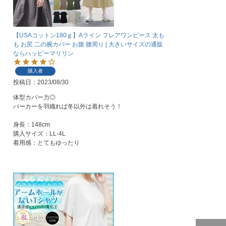
【USAコットン180ｇ】Aライン フレアワンピース 太も
も お尻 二の腕カバー お腹 腰周り | 大きいサイズの通販
ならハッピーマリリン
購入者
投稿日
2023/08/30
体型カバー力◎

パーカーを羽織れば冬以外は着れそう！

身長：148cm

購入サイズ：LL-4L

着用感：とてもゆったり