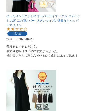
ゆったりシルエットの オーバーサイズ デニム ジャケッ
ト お尻 二の腕カバー | 大きいサイズの通販ならハッピ
ーマリリン
購入者
投稿日
2026/04/20
普段５Ｌで５Ｌを注文。

着丈や肩幅は良いのに袖丈が長かった。　

袖が長いうえに膨らんでいるから余計に太って見える