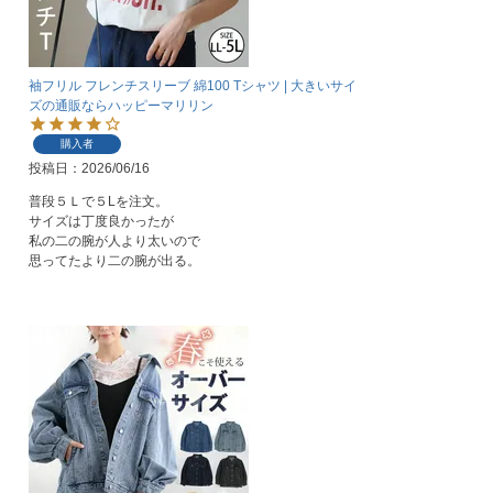
袖フリル フレンチスリーブ 綿100 Tシャツ | 大きいサイ
ズの通販ならハッピーマリリン
購入者
投稿日
2026/06/16
普段５Ｌで５Lを注文。

サイズは丁度良かったが

私の二の腕が人より太いので

思ってたより二の腕が出る。