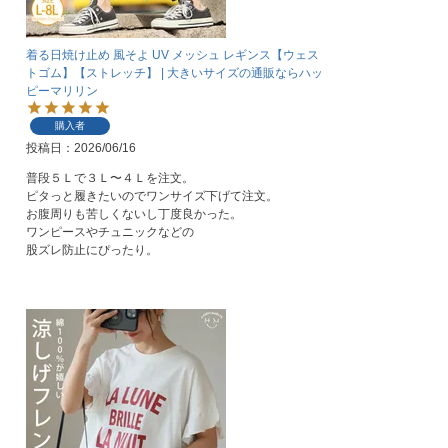
着る日焼け止め 風そよ UV メッシュ レギンス【ウェス
トゴム】【ストレッチ】 | 大きいサイズの通販ならハッ
ピーマリリン
購入者
投稿日
2026/06/16
普段５Ｌで３Ｌ〜４Ｌを注文。

ピタっと履きたいのでワンサイズ下げて注文。　

お腹周りも苦しくないし丁度良かった。　

ワンピースやチュニックなどの

股ズレ防止にぴったり。