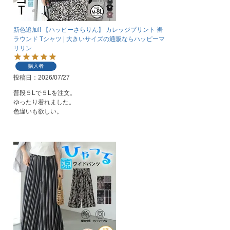
新色追加!! 【ハッピーさらりん】 カレッジプリント 裾
ラウンド Tシャツ | 大きいサイズの通販ならハッピーマ
リリン
購入者
投稿日
2026/07/27
普段５Lで５Lを注文。

ゆったり着れました。

色違いも欲しい。