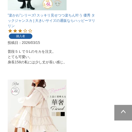
”楽かわ”シリーズ! スッキリ見せつつ楽ちん叶う 優秀 タ
ックジャンスカ | 大きいサイズの通販ならハッピーマリ
リン
購入者
投稿日
2026/03/15
普段５Ｌで５Lのモカを注文。

とても可愛い。

身長158の私には少し丈が長い感じ。
ページトッ
プへ