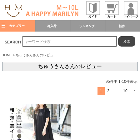
カテゴリー
再入荷
ランキング
新作
検索
SEARCH
HOME
ちゅうさんさんのレビュー
ちゅうさんさんのレビュー
95
件中
1
-
10
件表示
1
2
…
10