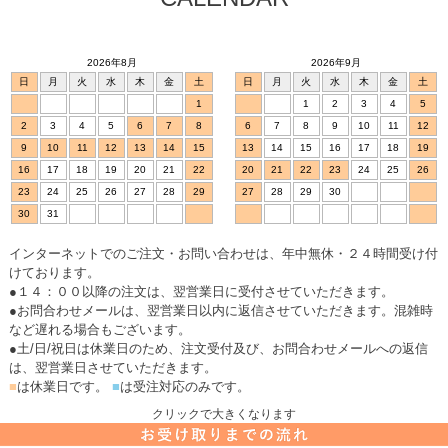
2026年8月
2026年9月
日
月
火
水
木
金
土
日
月
火
水
木
金
土
1
1
2
3
4
5
2
3
4
5
6
7
8
6
7
8
9
10
11
12
9
10
11
12
13
14
15
13
14
15
16
17
18
19
16
17
18
19
20
21
22
20
21
22
23
24
25
26
23
24
25
26
27
28
29
27
28
29
30
30
31
インターネットでのご注文・お問い合わせは、年中無休・２４時間受け付
けております。
●１４：００以降の注文は、翌営業日に受付させていただきます。
●お問合わせメールは、翌営業日以内に返信させていただきます。混雑時
など遅れる場合もございます。
●土/日/祝日は休業日のため、注文受付及び、お問合わせメールへの返信
は、翌営業日させていただきます。
■
は休業日です。
■
は受注対応のみです。
クリックで大きくなります