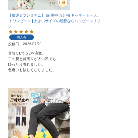
【風通るプレミアム】 綿 楊柳 五分袖 ギャザー たっぷ
り ワンピース | 大きいサイズの通販ならハッピーマリリ
ン
購入者
投稿日
2026/07/21
普段５Lで５Lを注文。

二の腕と首周りが太い私でも

ゆったり着れました。

色違いも欲しくなりました。