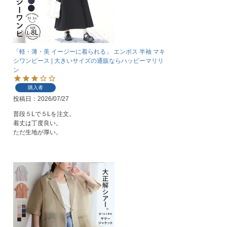
「軽・薄・美 イージーに着られる」 エンボス 半袖 マキ
シワンピース | 大きいサイズの通販ならハッピーマリリ
ン
購入者
投稿日
2026/07/27
普段５Lで５Lを注文。

着丈は丁度良い。

ただ生地が厚い。