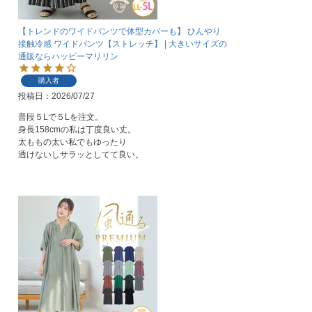
【トレンドのワイドパンツで体型カバーも】 ひんやり
接触冷感 ワイドパンツ【ストレッチ】 | 大きいサイズの
通販ならハッピーマリリン
購入者
投稿日
2026/07/27
普段５Lで５Lを注文。

身長158cmの私は丁度良い丈。

太ももの太い私でもゆったり

透けないしサラッとしてて良い。