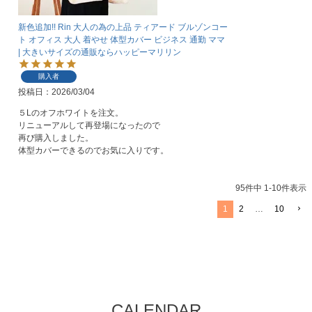
新色追加!! Rin 大人の為の上品 ティアード ブルゾンコー
ト オフィス 大人 着やせ 体型カバー ビジネス 通勤 ママ
| 大きいサイズの通販ならハッピーマリリン
購入者
投稿日
2026/03/04
５Lのオフホワイトを注文。

リニューアルして再登場になったので

再び購入しました。

体型カバーできるのでお気に入りです。
95
件中
1
-
10
件表示
1
2
…
10
CALENDAR